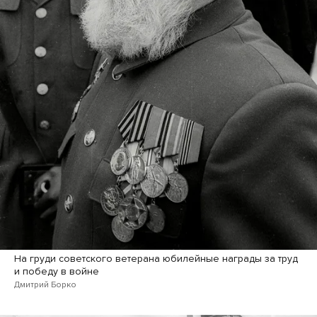
На груди советского ветерана юбилейные награды за труд
и победу в войне
Дмитрий Борко