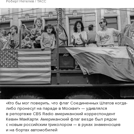
Роберт Нетелев / ТАСС
«Кто бы мог поверить, что флаг Соединенных Штатов когда-
либо пронесут на параде в Москве!» — удивлялся
в репортаже CBS Radio американский корреспондент
Кевин МакКарти. Американский флаг везде был рядом
с новым российским триколором — в руках знаменосцев
и на бортах автомобилей