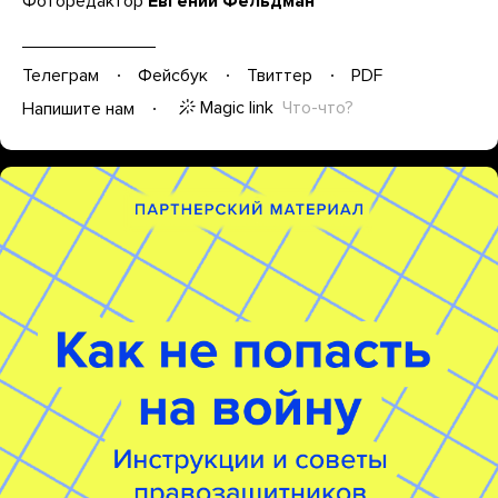
Фоторедактор
Евгений Фельдман
Телеграм
Фейсбук
Твиттер
PDF
Magic link
Что-что?
Напишите нам