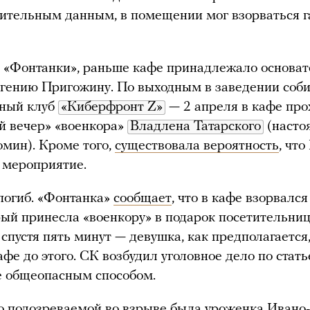
ительным данным, в помещении мог взорваться 
«Фонтанки», раньше кафе принадлежало основа
гению Пригожину. По выходным в заведении соб
нный клуб
«Киберфронт Z»
— 2 апреля в кафе про
й вечер» «военкора»
Владлена Татарского
(насто
мин). Кроме того,
существовала вероятность
, чт
 мероприятие.
погиб. «Фонтанка»
сообщает
, что в кафе взорвалс
рый принесла «военкору» в подарок посетительниц
спустя пять минут — девушка, как предполагается,
афе до этого. СК возбудил уголовное дело по стать
е общеопасным способом.
о подозреваемой во взрыве
была
уроженка Ивано-