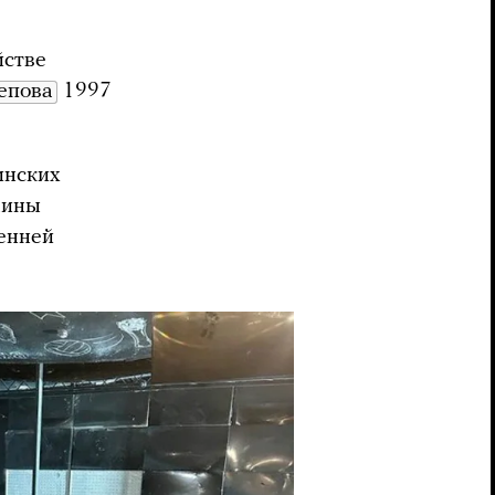
йстве
епова
1997
инских
аины
ренней