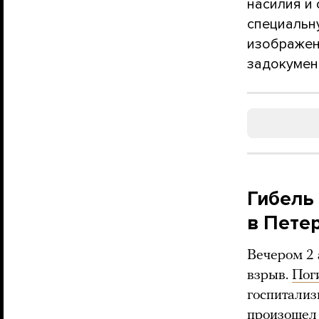
насилия и
специальн
изображен
задокумент
Гибель
в Пете
Вечером 2 
взрыв.
Пог
госпитали
произошел 