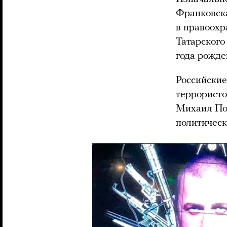
Франковс
в правоох
Татарского
года рожде
Российски
террористо
Михаил По
политическ