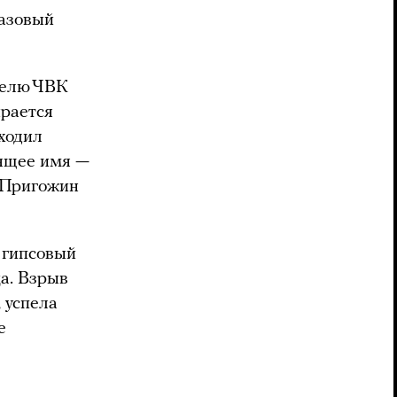
газовый
телю ЧВК
ирается
ходил
ящее имя —
о Пригожин
я гипсовый
а. Взрыв
 успела
е