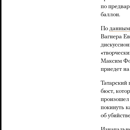
по предвар
баллон.
По
данным
Вагнера Ев
дискуссио
«творчески
Максим Фо
приедет на
Татарский 
бюст, кото
произошел 
покинуть к
об убийств
Изначальн