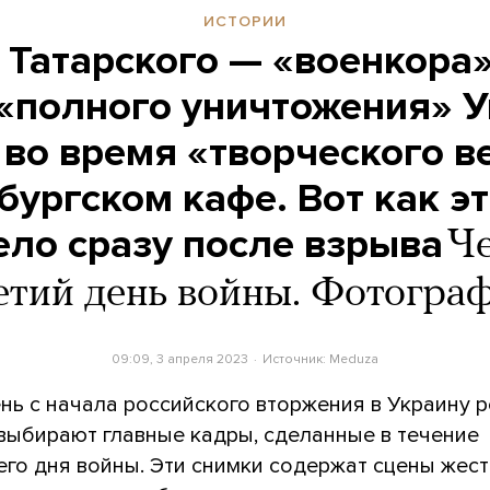
ИСТОРИИ
 Татарского — «военкора»
«полного уничтожения» 
 во время «творческого в
бургском кафе. Вот как э
ло сразу после взрыва
Ч
етий день войны. Фотогра
09:09, 3 апреля 2023
Источник:
Meduza
нь с начала российского вторжения в Украину 
выбирают главные кадры, сделанные в течение
го дня войны. Эти снимки содержат сцены жест