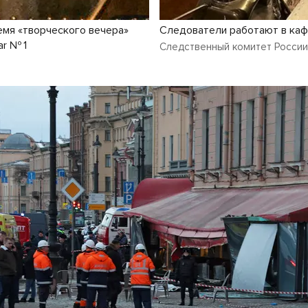
емя «творческого вечера»
Следователи работают в каф
ar № 1
Следственный комитет России /