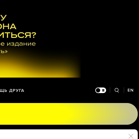
EN
ЩЬ ДРУГА