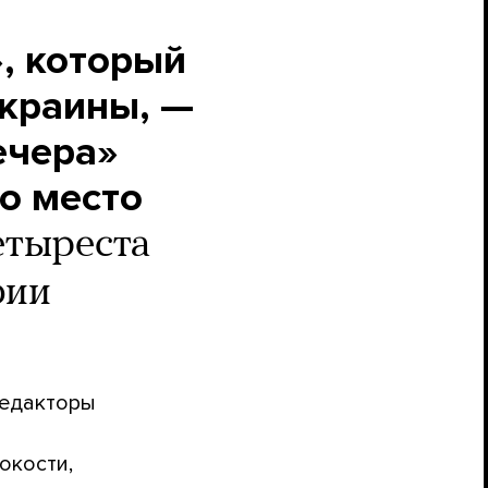
, который
Украины, —
ечера»
то место
етыреста
фии
редакторы
окости,