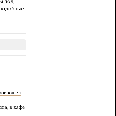
ны под
 подобные
роизошел
ода, в кафе