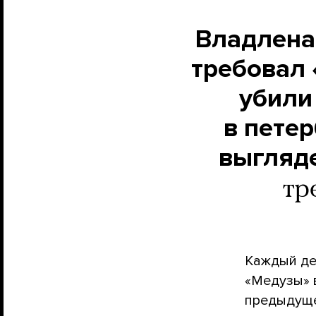
Владлена
требовал 
убили
в петер
выгляде
тр
Каждый де
«Медузы» 
предыдуще