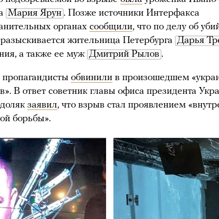
ка
Мария Ярун
. Позже источники Интерфакса
ранительных органах
сообщили
, что по делу об уби
 разыскивается жительница Петербурга
Дарья Тр
ния, а также ее муж
Дмитрий Рылов
.
е пропагандисты
обвинили
в произошедшем «укра
в». В ответ советник главы офиса президента Укр
доляк
заявил
, что взрыв стал проявлением «внут
ой борьбы».