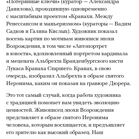
«Потерянные ключи» (куратор — Александра
Данилова), проходившую одновременно
с масштабным проектом «Кранахи. Между
Ренессансом и маньеризмом» (кураторы — Вадим
Садков и Галина Кислых). Художник показал
восемь картин по мотивам живописи эпохи
Возрождения, в том числе «Автопортрет
в юности», вдохновленный портретом кардинала
и мецената Альбрехта Бранденбургского кисти
Лукаса Кранаха Старшего. Кранах, в свою
очередь, изобразил Альбрехта в образе святого
Иеронима, каким он показан на гравюре Дюрера.
Это тот самый случай, когда работа художника
с традицией помогает нам увидеть эволюцию
ценностей. Живописец эпохи Возрождения
представляет в образе святого Иеронима
человека, которым восхищается, и предъявляет
его зрителю как высокий образец. Наш