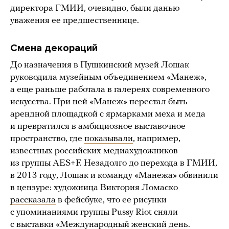
директора ГМИИ, очевидно, были данью
уважения ее предшественнице.
Смена декораций
До назначения в Пушкинский музей Лошак
руководила музейным объединением «Манеж»,
а еще раньше работала в галереях современного
искусства. При ней «Манеж» перестал быть
арендной площадкой с ярмарками меха и меда
и превратился в амбициозное выставочное
пространство, где
показывали
, например,
известных российских медиахудожников
из группы AES+F. Незадолго до перехода в ГМИИ,
в 2013 году, Лошак и команду «Манежа» обвинили
в цензуре: художница Виктория Ломаско
рассказала
в фейсбуке, что ее рисунки
с упоминаниями группы Pussy Riot сняли
с выставки «Международный женский день.