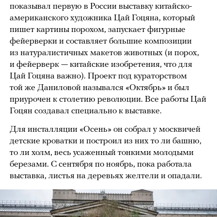
показывал первую в России выставку китайско-
американского художника Цай Гоцяна, который
пишет картины порохом, запускает фигурные
фейерверки и составляет большие композиции
из натуралистичных макетов животных (и порох,
и фейерверк — китайские изобретения, что для
Цай Гоцяна важно). Проект под кураторством
той же Даниловой назывался «Октябрь» и был
приурочен к столетию революции. Все работы Цай
Гоцян создавал специально к выставке.
Для инсталляции «Осень» он собрал у москвичей
детские кроватки и построил из них то ли башню,
то ли холм, весь усаженный тонкими молодыми
березами. С сентября по ноябрь, пока работала
выставка, листья на деревьях желтели и опадали.