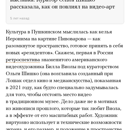
рассказала, как он повлиял на видео-арт
5 лет назад
Культура в Пушкинском мыслилась как келья
Иеронима на картине Пивоварова — как
разомкнутое пространство, готовое принять в себя
новых «резидентов». Скажем, первая в России
ретроспектива
знаменитого американского
видеохудожника Билла Виолы под кураторством
Ольги Шишко (она возглавила созданный при
Лошак отдел кино и медиаискусства), показанная
в 2021 году, как будто специально задумывалась
для того, чтобы отстоять место видео
в традиционном музее. Дело даже не в мотивах
из живописи прошлого, которые так любит Виола,
а в эффекте от его масштабных работ. Художник
виртуозно использует и технические возможности
экрана, и его размер, и положение в пространстве