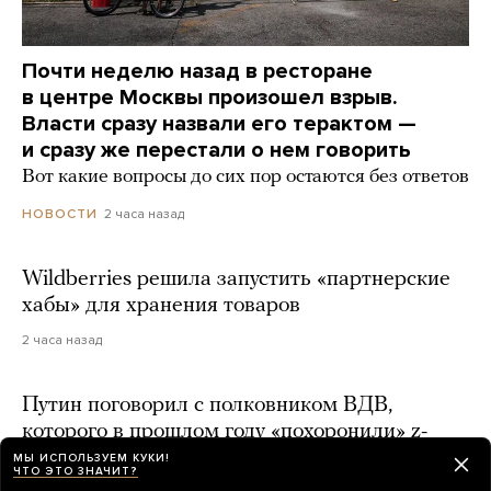
Почти неделю назад в ресторане
в центре Москвы произошел взрыв.
Власти сразу назвали его терактом —
и сразу же перестали о нем говорить
Вот какие вопросы до сих пор остаются без ответов
2 часа назад
НОВОСТИ
Wildberries решила запустить «партнерские
хабы» для хранения товаров
2 часа назад
Путин поговорил с полковником ВДВ,
которого в прошлом году «похоронили» z-
блогеры
МЫ ИСПОЛЬЗУЕМ КУКИ!
ЧТО ЭТО ЗНАЧИТ?