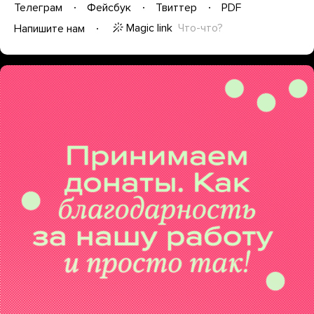
Телеграм
Фейсбук
Твиттер
PDF
Magic link
Что-что?
Напишите нам