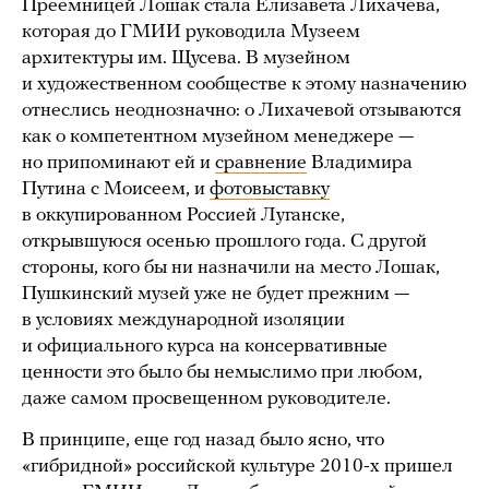
Преемницей Лошак стала Елизавета Лихачева,
которая до ГМИИ руководила Музеем
архитектуры им. Щусева. В музейном
и художественном сообществе к этому назначению
отнеслись неоднозначно: о Лихачевой отзываются
как о компетентном музейном менеджере —
но припоминают ей и
сравнение
Владимира
Путина с Моисеем, и
фотовыставку
в оккупированном Россией Луганске,
открывшуюся осенью прошлого года. С другой
стороны, кого бы ни назначили на место Лошак,
Пушкинский музей уже не будет прежним —
в условиях международной изоляции
и официального курса на консервативные
ценности это было бы немыслимо при любом,
даже самом просвещенном руководителе.
В принципе, еще год назад было ясно, что
«гибридной» российской культуре 2010-х пришел