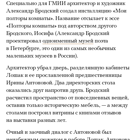
Специально для ГМИИ архитектор и художник
Александр Бродский создал инсталляцию «Мои
полторы комнаты». Название отсылает к эссе
«Полторы комнаты» под авторством другого
Бродского, Иосифа (Александр Бродский
проектировал
одноименный музей
поэта
в Петербурге, это один из самых необычных
маленьких музеев в России).
Архитектор убрал дверь, разделявшую кабинеты
Лошак и ее прославленной предшественницы
Ирины Антоновой. Два директорских стола
оказались друг напротив друга. Бродский
расчистил пространство от повседневных вещей,
оставив только историческую мебель, — а между
столами построил витрины с книгами отзывов
на выставки разных лет.
Очный и заочный диалог с Антоновой был
неизбежным сюжетом в работе Лошак. Антонова