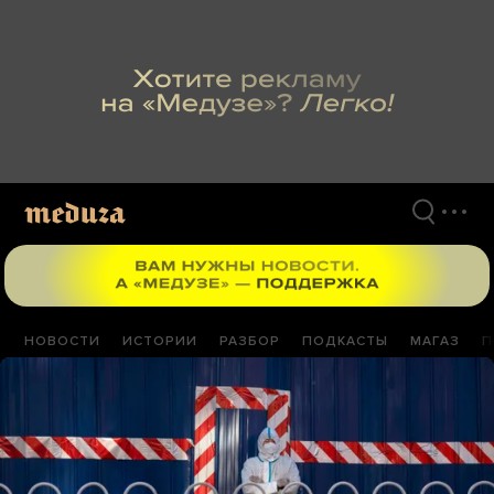
Перейти
к
материалам
НОВОСТИ
ИСТОРИИ
РАЗБОР
ПОДКАСТЫ
МАГАЗ
П