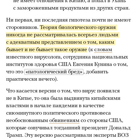
не имеет отношения к Китаю, а попал в Ухань
с замороженными продуктами из других стран.
Ни первая, ни последняя гипотеза почти не имеют
сторонников.
Теория биологического оружия 
никогда не рассматривалась всерьез людьми 
с адекватным представлением 
о том, каким 
бывает и не бывает такое оружие
(к
словам
известного вирусолога, сотрудника национальных
институтов здоровья США Евгения Кунина о том,
что это
«патологический бред»
, добавить
практически нечего).
Что касается версии о том, что вирус появился
не в Китае, то она была выдвинута китайскими
властями в начале пандемии в качестве
сиюминутного политического противовеса
необоснованным
обвинениям
со стороны США,
которые озвучивал тогдашний президент Дональд
Трамп. Эту версию рассматривали эксперты ВОЗ