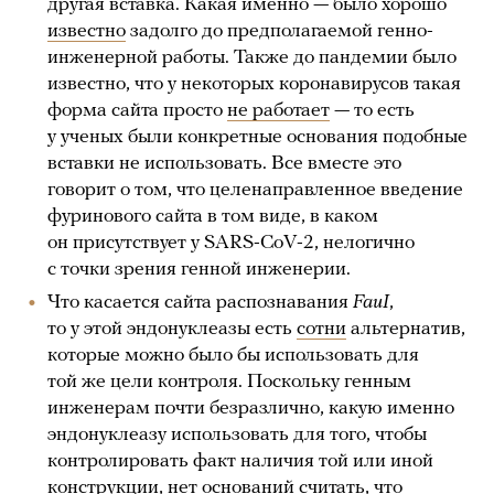
другая вставка. Какая именно — было хорошо
известно
задолго до предполагаемой генно-
инженерной работы. Также до пандемии было
известно, что у некоторых коронавирусов такая
форма сайта просто
не работает
— то есть
у ученых были конкретные основания подобные
вставки не использовать. Все вместе это
говорит о том, что целенаправленное введение
фуринового сайта в том виде, в каком
он присутствует у SARS-CoV-2, нелогично
с точки зрения генной инженерии.
Что касается сайта распознавания
FauI
,
то у этой эндонуклеазы есть
сотни
альтернатив,
которые можно было бы использовать для
той же цели контроля. Поскольку генным
инженерам почти безразлично, какую именно
эндонуклеазу использовать для того, чтобы
контролировать факт наличия той или иной
конструкции, нет оснований считать, что