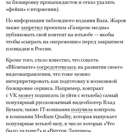
за блокировку пропагандистов и отказ удалять
«фейки» о вторжении).
По информации таблоидного издания Baza, Жаров
также
запретил
проектам «Газпром-медиа»
публиковать свой контент на ютьюбе — якобы
чтобы «сыграть на опережение» перед закрытием
площадки в России.
Кроме того, стало известно, что соцсеть
«ВКонтакте»
сосредоточилась
на развитии своего
видеонаправления, что тоже можно
интерпретировать как подготовку к возможной
блокировке сервиса. Например, контракт
с VK
может
подписать (и уйти с ютьюба) самый
популярный русскоязычный видеоблогер Влад
Бумага; также IT-компания
получила
контроль
в компании Medium Quality, которая выпускает
популярные ютьюб-шоу, в числе которых «Что
было дальше?» и «Внутри Лапенко».