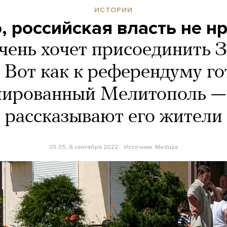
ИСТОРИИ
, российская власть не н
чень хочет присоединить 
. Вот как к референдуму го
пированный Мелитополь — 
рассказывают его жители
05:05, 8 сентября 2022
Источник:
Meduza