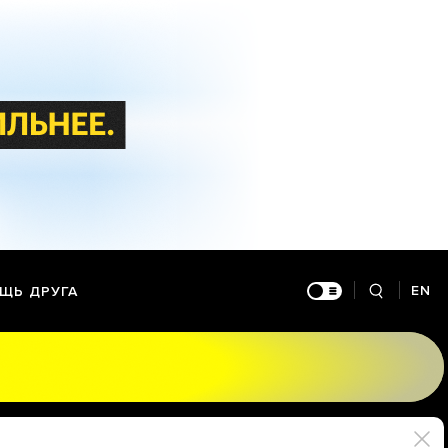
EN
ЩЬ ДРУГА