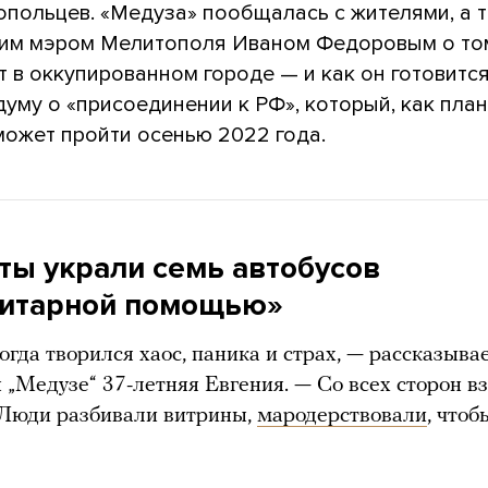
опольцев. «Медуза» пообщалась с жителями, а 
ким мэром Мелитополя Иваном Федоровым о том
 в оккупированном городе — и как он готовитс
уму о «присоединении к РФ», который, как пла
может пройти осенью 2022 года.
ты украли семь автобусов
нитарной помощью»
тогда творился хаос, паника и страх, — рассказыва
 „Медузе“ 37-летняя Евгения. — Со всех сторон в
 Люди разбивали витрины,
мародерствовали
, что