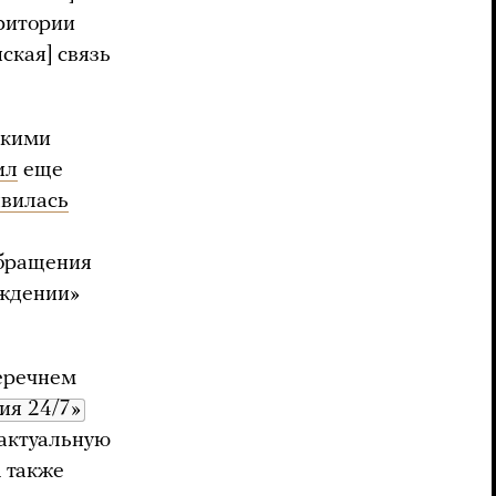
ритории
ская] связь
скими
ил
еще
явилась
обращения
ождении»
еречнем
ия 24/7»
 актуальную
А также