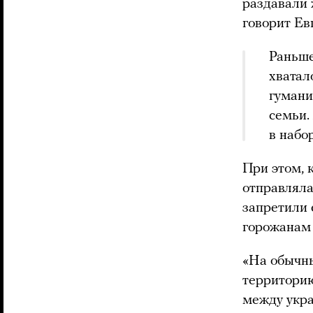
раздавали
говорит Ев
Раньше
хватал
гумани
семьи.
в набо
При этом, 
отправляла
запретили 
горожанам
«На обычны
территорию
между укра