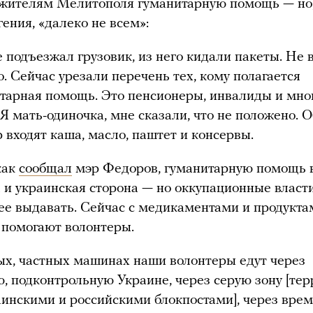
 жителям Мелитополя гуманитарную помощь — но,
гения, «далеко не всем»:
 подъезжал грузовик, из него кидали пакеты. Не 
о. Сейчас урезали перечень тех, кому полагается
тарная помощь. Это пенсионеры, инвалиды и мно
 Я мать-одиночка, мне сказали, что не положено. 
р входят каша, масло, паштет и консервы.
как
сообщал
мэр Федоров, гуманитарную помощь в
 и украинская сторона — но оккупационные власт
ее выдавать. Сейчас с медикаментами и продукта
 помогают волонтеры.
х, частных машинах наши волонтеры едут через
, подконтрольную Украине, через серую зону [те
инскими и российскими блокпостами], через вре