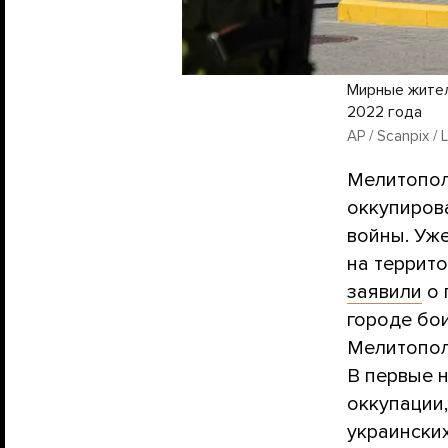
Мирные жител
2022 года
AP / Scanpix /
Мелитопол
оккупиров
войны. Уж
на террит
заявили
о 
городе бои
Мелитопо
В первые 
оккупации,
украински