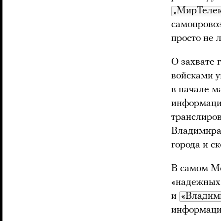
„МирТеле
самопровоз
просто не л
О захвате 
войсками 
в начале м
информация
транслиров
Владимира 
города и с
В самом Ме
«надежных»
и
«Владим
информацию