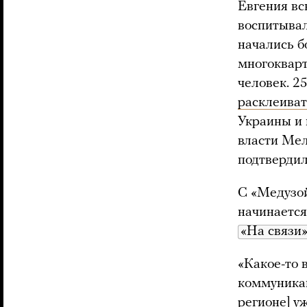
Евгения вс
воспитывал
начались б
многокварт
человек. 2
расклеиват
Украины и 
власти Ме
подтверди
С «Медузой
начинается
«На связи
«Какое-то 
коммуникац
регионе] у