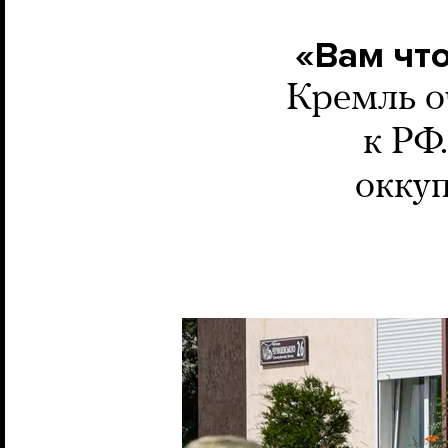
«Вам что
Кремль о
к РФ
окку