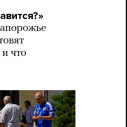
равится?»
Запорожье
товят
и что