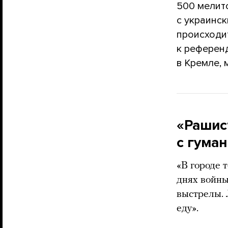
500 мелит
с украинс
происходит
к референд
в Кремле, 
«Рашис
с гума
«В городе 
днях войны
выстрелы.
еду».