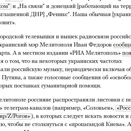
ком“
и „На связи“ и донецкий [работающий на тер
глашенной ДНР] „Феникс“. Наша обычная [украин
овит».
городской телевышки и вышек радиосвязи россий
украинский мэр Мелитополя Иван Федоров
сообщ
арта. А в местном издании «РИА Мелитополь»
по
 о том, что на некоторых украинских частотах
али российскую музыку, периодически включая 
Путина, а также голосовые сообщения об «освоб
корых поставках гуманитарной помощи.
литополе россияне распространяли листовки с п
 телеграм-каналов (например, «Соловьев»,
«Росс
ир/Z/Рогов»
), в которых следует искать новости и
, чтобы не столкнуться с «пропагандой Киева». 