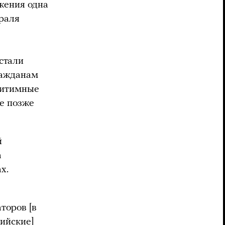
жения одна
раля
стали
ражданам
егитимные
ые позже
й
а
х.
торов [в
сийские]