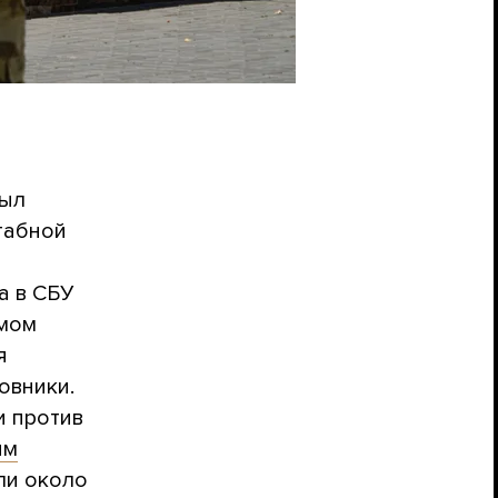
был
табной
а в СБУ
амом
я
овники.
и против
ым
ли около