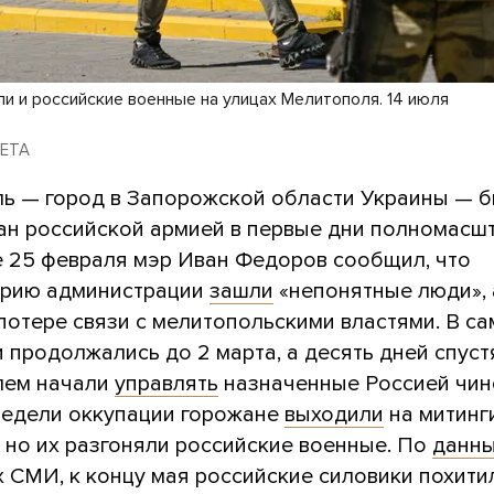
и и российские военные на улицах Мелитополя. 14 июля
 LETA
ь — город в Запорожской области Украины — 
ан российской армией в первые дни полномасш
е 25 февраля мэр Иван Федоров сообщил, что
орию администрации
зашли
«непонятные люди», 
потере связи с мелитопольскими властями. В с
 продолжались до 2 марта, а десять дней спуст
лем начали
управлять
назначенные Россией чин
недели оккупации горожане
выходили
на митинг
 но их разгоняли российские военные. По
данн
х СМИ, к концу мая российские силовики похити