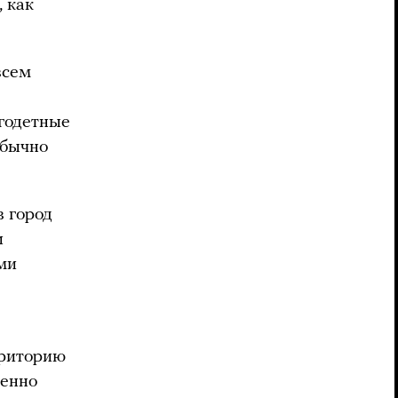
 как
всем
годетные
Обычно
 город
и
ми
рриторию
менно