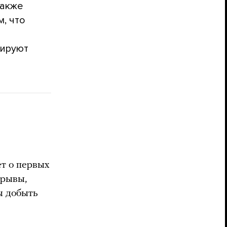
также
, что
я
нируют
ет о первых
зрывы,
бы добыть