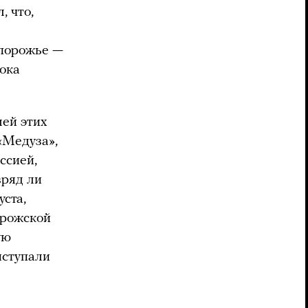
, что,
апорожье —
лока
лей этих
Медуза»,
ссией,
вряд ли
уста,
орожской
ую
ыступали