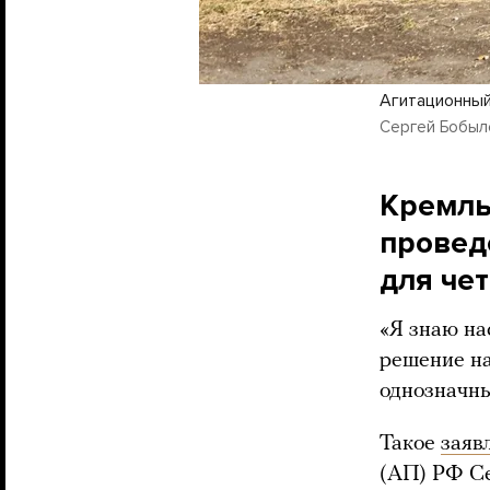
Агитационный
Сергей Бобыл
Кремль
провед
для че
«Я знаю на
решение на
однозначны
Такое
заяв
(АП) РФ Се