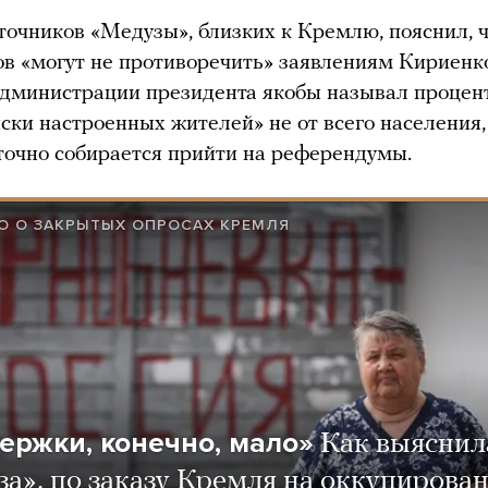
точников «Медузы», близких к Кремлю, пояснил, 
ов «могут не противоречить» заявлениям Кириенк
дминистрации президента якобы называл процен
ски настроенных жителей» не от всего населения,
о точно собирается прийти на референдумы.
О О ЗАКРЫТЫХ ОПРОСАХ КРЕМЛЯ
ержки, конечно, мало»
Как выяснил
а», по заказу Кремля на оккупирова