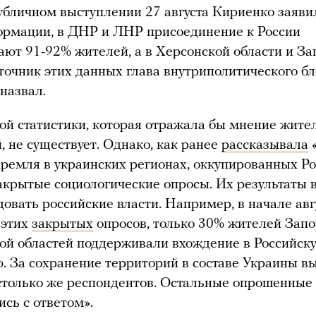
убличном выступлении 27 августа Кириенко заявил
ормации, в ДНР и ЛНР присоединение к России
ют 91-92% жителей, а в Херсонской области и З
точник этих данных глава внутриполитического б
назвал.
й статистики, которая отражала бы мнение жите
, не существует. Однако, как ранее
рассказывала
«
Кремля в украинских регионах, оккупированных Ро
акрытые социологические опросы. Их результаты 
довать российские власти. Например, в начале авг
 этих
закрытых
опросов, только 30% жителей Зап
ой областей поддерживали вхождение в Российск
 За сохранение территорий в составе Украины в
только же респондентов. Остальные опрошенные
ись с ответом».