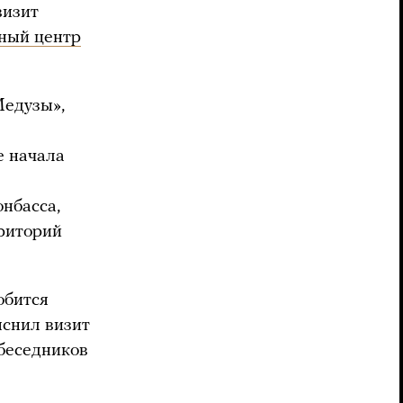
визит
ный центр
Медузы»,
е начала
нбасса,
риторий
обится
яснил визит
беседников