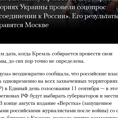
ориях Украины провели соцопрос
соединении к России». Его результат
равятся Москве
ем дата, когда Кремль собирается провести свои
ы, до сих пор точно не определена.
уза» неоднократно сообщала, что российские влас
х одновременно на всех захваченных территориях
 в Единый день голосования 11 сентября — в это
регионах РФ будут выбирать губернаторов и мест
 В конце августа издание «Верстка» (запущенное
ми российскими журналистами после войны) со 