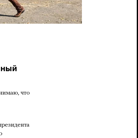
нный
нимаю, что
президента
о