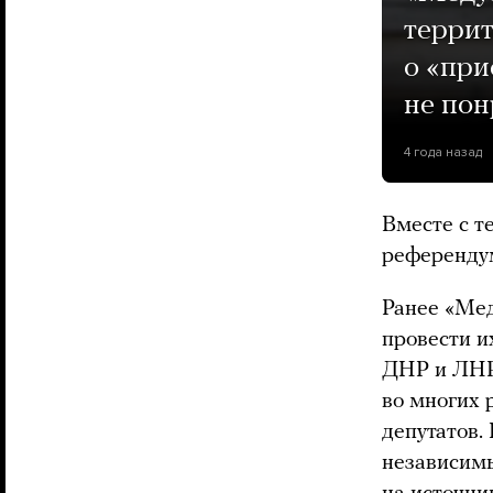
террит
о «при
не пон
4 года назад
Вместе с т
референдум
Ранее «Мед
провести и
ДНР и ЛНР)
во многих 
депутатов.
независимы