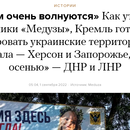
ИСТОРИИ
м очень волнуются»
Как 
ники «Медузы», Кремль гот
овать украинские террито
чала — Херсон и Запорожье,
осенью» — ДНР и ЛНР
05:04, 1 сентября 2022
Источник:
Meduza