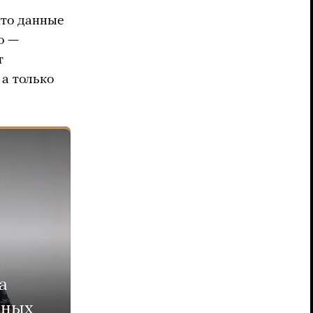
что данные
о —
т
 а только
а
нных