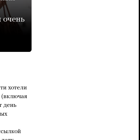
ы очень
ти хотели
 (включая
т день
ных
ссылкой