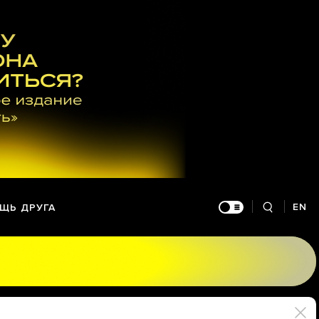
EN
ЩЬ ДРУГА