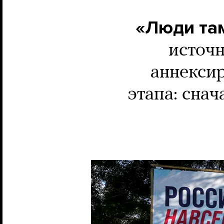
«Люди та
источ
аннексир
этапа: сна