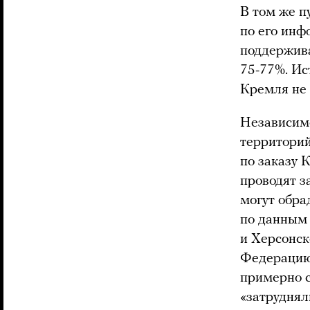
В том же п
по его инф
поддержива
75-77%. Ис
Кремля не 
Независимо
территорий
по заказу 
проводят з
могут обра
по данным
и Херсонск
Федерацию.
примерно с
«затруднял