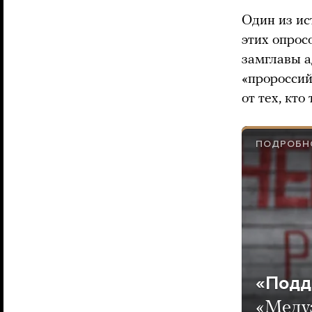
Один из ис
этих опрос
замглавы а
«пророссий
от тех, кт
ПОДРОБН
«Подд
«Медуз