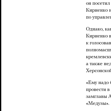
он посети
Кириенко н
по управле
Однако, ка
Кириенко в
к голосова
полномасш
кремлевски
а также не
Херсонской
«Ему надо 
провести в
замглавы А
«Медузы».