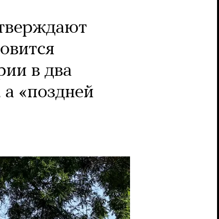
утверждают
овится
рии в два
 а «поздней