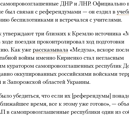
л самопровозглашенные ДНР и ЛНР. Официально 
е был связан с референдумами — он ездил в
учеб
нию беспилотниками и встречался с учителями.
к утверждают три близких к Кремлю источника «
 ходе поездки проконтролировал ход подготовки
нию. Как уже
рассказывала
«Медуза», вскоре посл
табной войны именно Кириенко стал негласным
м куратором самопровозглашенных республик До
давно оккупированных российскими войсками тер
 и Запорожской областей Украины.
было убедиться, что если их [референдумы] понад
 ближайшее время, все к этому уже готово», — объ
П в самопровозглашенные республики один из со