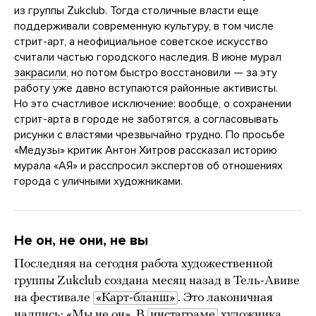
из группы Zukclub. Тогда столичные власти еще
поддерживали современную культуру, в том числе
стрит-арт, а неофициальное советское искусство
считали частью городского наследия. В июне мурал
закрасили
, но потом быстро восстановили — за эту
работу уже давно вступаются районные активисты.
Но это счастливое исключение: вообще, о сохранении
стрит-арта в городе не заботятся, а согласовывать
рисунки с властями чрезвычайно трудно. По просьбе
«Медузы» критик Антон Хитров рассказал историю
мурала «АЯ» и расспросил экспертов об отношениях
города с уличными художниками.
Не он, не они, не вы
Последняя на сегодня работа художественной
группы Zukclub создана месяц назад в Тель-Авиве
на фестивале
«Карт-бланш»
. Это лаконичная
надпись:
«Мы не он»
. В
инстаграме
художника