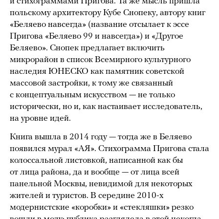
и стихограммами Пригова. Та же мысль пришла
польскому архитектору Кубе Снопеку, автору книг
«Беляево навсегда» (название отсылает к эссе
Пригова «Беляево 99 и навсегда») и «Другое
Беляево». Снопек предлагает включить
микрорайон в список Всемирного культурного
наследия ЮНЕСКО как памятник советской
массовой застройки, к тому же связанный
с концептуальным искусством — не только
исторически, но и, как настаивает исследователь,
на уровне идей.
Книга вышла в 2014 году — тогда же в Беляево
появился мурал «АЯ». Стихограмма Пригова стала
колоссальной листовкой, написанной как бы
от лица района, да и вообще — от лица всей
панельной Москвы, невидимой для некоторых
жителей и туристов. В середине 2010-х
модернистские «коробки» и «стекляшки» резко