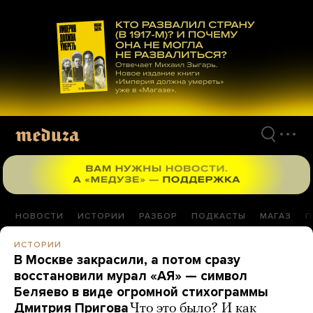
Перейти
к
материалам
НОВОСТИ
ИСТОРИИ
РАЗБОР
ПОДКАСТЫ
МАГАЗ
П
ИСТОРИИ
В Москве закрасили, а потом сразу
восстановили мурал «АЯ» — символ
Беляево в виде огромной стихограммы
Дмитрия Пригова
Что это было? И как