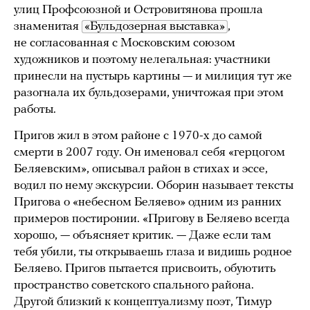
улиц Профсоюзной и Островитянова прошла
знаменитая
«Бульдозерная выставка»
,
не согласованная с Московским союзом
художников и поэтому нелегальная: участники
принесли на пустырь картины — и милиция тут же
разогнала их бульдозерами, уничтожая при этом
работы.
Пригов жил в этом районе с 1970-х до самой
смерти в 2007 году. Он именовал себя «герцогом
Беляевским», описывал район в стихах и эссе,
водил по нему экскурсии. Оборин называет тексты
Пригова о «небесном Беляево» одним из ранних
примеров постиронии. «Пригову в Беляево всегда
хорошо, — объясняет критик. — Даже если там
тебя убили, ты открываешь глаза и видишь родное
Беляево. Пригов пытается присвоить, обуютить
пространство советского спального района.
Другой близкий к концептуализму поэт, Тимур