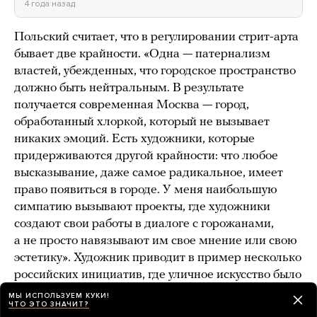
4 года назад
Польский считает, что в регулировании стрит-арта
бывает две крайности. «Одна — патернализм
властей, убежденных, что городское пространство
должно быть нейтральным. В результате
получается современная Москва — город,
обработанный хлоркой, который не вызывает
никаких эмоций. Есть художники, которые
придерживаются другой крайности: что любое
высказывание, даже самое радикальное, имеет
право появиться в городе. У меня наибольшую
симпатию вызывают проекты, где художники
создают свои работы в диалоге с горожанами,
а не просто навязывают им свое мнение или свою
эстетику». Художник приводит в пример несколько
российских инициатив, где уличное искусство было
создано в соавторстве с местными жителями: «Арт
МЫ ИСПОЛЬЗУЕМ КУКИ!
ЧТО ЭТО ЗНАЧИТ?
Проспект» в Петербурге, «Новый город: Древний»