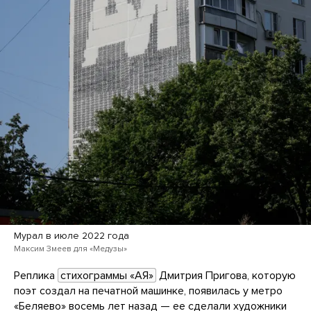
Мурал в июле 2022 года
Максим Змеев для «Медузы»
Реплика
стихограммы «АЯ»
Дмитрия Пригова, которую
поэт создал на печатной машинке, появилась у метро
«Беляево» восемь лет назад — ее сделали художники