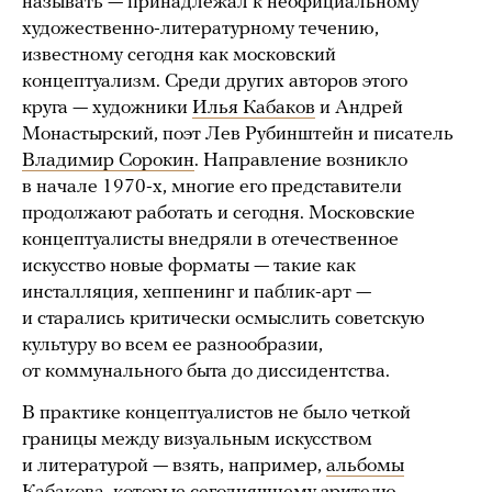
называть — принадлежал к неофициальному
художественно-литературному течению,
известному сегодня как московский
концептуализм. Среди других авторов этого
круга — художники
Илья Кабаков
и Андрей
Монастырский, поэт Лев Рубинштейн и писатель
Владимир Сорокин
. Направление возникло
в начале 1970-х, многие его представители
продолжают работать и сегодня. Московские
концептуалисты внедряли в отечественное
искусство новые форматы — такие как
инсталляция, хеппенинг и паблик-арт —
и старались критически осмыслить советскую
культуру во всем ее разнообразии,
от коммунального быта до диссидентства.
В практике концептуалистов не было четкой
границы между визуальным искусством
и литературой — взять, например,
альбомы