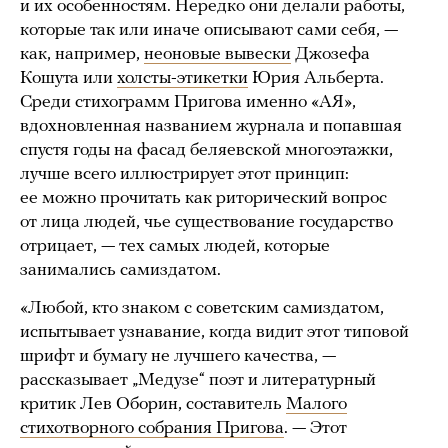
и их особенностям. Нередко они делали работы,
которые так или иначе описывают сами себя, —
как, например,
неоновые вывески
Джозефа
Кошута или
холсты-этикетки
Юрия Альберта.
Среди стихограмм Пригова именно «АЯ»,
вдохновленная названием журнала и попавшая
спустя годы на фасад беляевской многоэтажки,
лучше всего иллюстрирует этот принцип:
ее можно прочитать как риторический вопрос
от лица людей, чье существование государство
отрицает, — тех самых людей, которые
занимались самиздатом.
«Любой, кто знаком с советским самиздатом,
испытывает узнавание, когда видит этот типовой
шрифт и бумагу не лучшего качества, —
рассказывает „Медузе“ поэт и литературный
критик Лев Оборин, составитель
Малого
стихотворного собрания Пригова
. — Этот