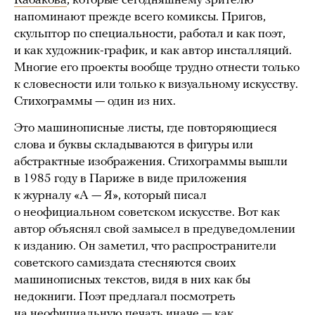
Кабакова
, которые сегодняшнему зрителю
напоминают прежде всего комиксы. Пригов,
скульптор по специальности, работал и как поэт,
и как художник-график, и как автор инсталляций.
Многие его проекты вообще трудно отнести только
к словесности или только к визуальному искусству.
Стихограммы — один из них.
Это машинописные листы, где повторяющиеся
слова и буквы складываются в фигуры или
абстрактные изображения. Стихограммы вышли
в 1985 году в Париже в виде приложения
к журналу «А — Я», который писал
о неофициальном советском искусстве. Вот как
автор объяснял свой замысел в предуведомлении
к изданию. Он заметил, что распространители
советского самиздата стесняются своих
машинописных текстов, видя в них как бы
недокниги. Поэт предлагал посмотреть
на неофициальную печать иначе — как