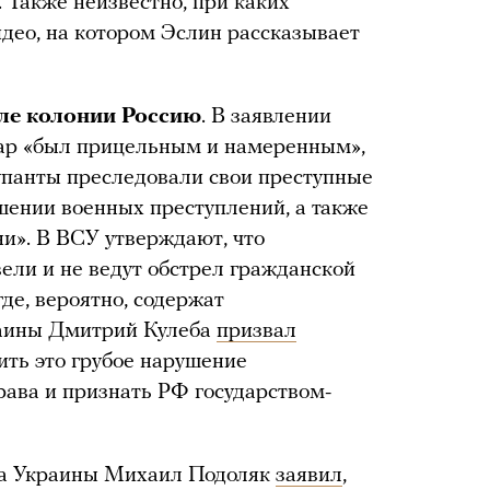
. Также неизвестно, при каких
идео, на котором Эслин рассказывает
ле колонии Россию
. В заявлении
дар «был прицельным и намеренным»,
упанты преследовали свои преступные
шении военных преступлений, а также
и». В ВСУ утверждают, что
ели и не ведут обстрел гражданской
где, вероятно, содержат
аины Дмитрий Кулеба
призвал
ить это грубое нарушение
ава и признать РФ государством-
та Украины Михаил Подоляк
заявил
,