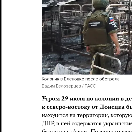
Колония в Еленовке после обстрела
Вадим Белозерцев / ТАСС
Утром 29 июля по колонии в д
к северо-востоку от Донецка б
находится на территории, котору
ДНР, в ней содержатся украинск
батальона «Азов». По данным вла