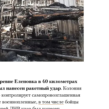
еревне Еленовка в 40 километрах
ыл нанесен ракетный удар
. Колония
ю контролирует самопровозглашенная
ие военнопленные,
в том числе
бойцы
стей ДНР, удар был нанесен