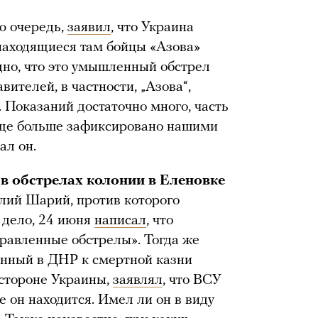
ю очередь,
заявил
, что Украина
 находящиеся там бойцы «Азова»
дно, что это умышленный обстрел
вителей, в частности, „Азова“,
 Показаний достаточно много, часть
 еще больше зафиксировано нашими
ал он.
в обстрелах колонии в Еленовке
олий Шарий, против которого
 дело, 24 июня
написал
, что
правленные обстрелы». Тогда же
енный в ДНР к смертной казни
 стороне Украины,
заявлял
, что ВСУ
 он находится. Имел ли он в виду