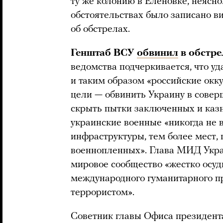
ту же колонию в Еленовке, неясно
обстоятельствах было записано в
об обстрелах.
Генштаб ВСУ
обвинил
в обстре
ведомства подчеркивается, что у
и таким образом «российские окк
цели — обвинить Украину в совер
скрыть пытки заключенных и казн
украинские военные «никогда не в
инфраструктуры, тем более мест, 
военнопленных». Глава МИД Укр
мировое сообщество «жестко осуд
международного гуманитарного пр
террористом».
Советник главы Офиса президен