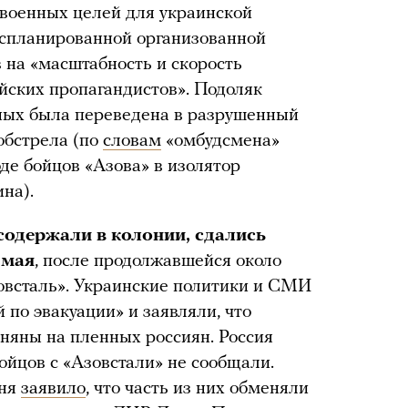
 военных целей для украинской
«спланированной организованной
в на «масштабность и скорость
ских пропагандистов». Подоляк
нных была переведена в разрушенный
 обстрела (по
словам
«омбудсмена»
е бойцов «Азова» в изолятор
на).
содержали в колонии, сдались
 мая
, после продолжавшейся около
овсталь». Украинские политики и СМИ
 по эвакуации» и заявляли, что
еняны на пленных россиян. Россия
ойцов с «Азовстали» не сообщали.
юня
заявило
, что часть из них обменяли