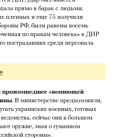
опала прямо в барак с людьми;
ких пленных и еще 75 получили
бороны РФ, были ранены восемь
оченная по правам человека» в ДНР
что пострадавших среди персонала
e
.
и произошедшее «вопиющей
аины
. В министерстве предположили,
угать украинских военных, готовых
 ведомства, сейчас они в большом
ают оружие, зная о гуманном
ссийской стороны».