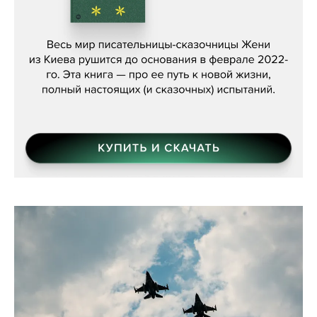
Женя Бережная, «(Не) о войне»