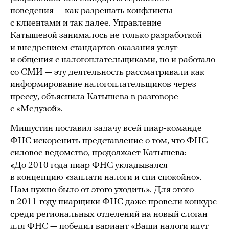
поведения — как разрешать конфликты
с клиентами и так далее. Управление
Катышевой занималось не только разработкой
и внедрением стандартов оказания услуг
и общения с налогоплательщиками, но и работало
со СМИ — эту деятельность рассматривали как
информирование налогоплательщиков через
прессу, объяснила Катышева в разговоре
с «Медузой».
Мишустин поставил задачу всей пиар-команде
ФНС искоренить представление о том, что ФНС —
силовое ведомство, продолжает Катышева:
«До 2010 года пиар ФНС укладывался
в
концепцию
«заплати налоги и спи спокойно».
Нам нужно было от этого уходить». Для этого
в 2011 году пиарщики ФНС даже
провели конкурс
среди региональных отделений на новый слоган
для ФНС — победил вариант «Ваши налоги идут