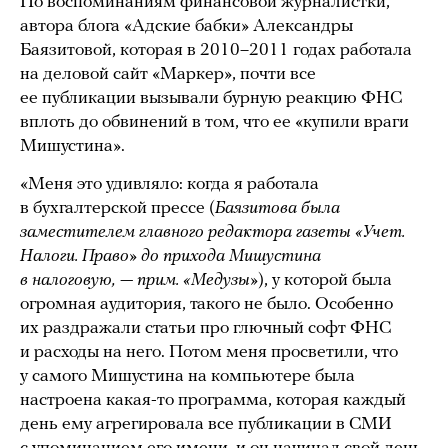
По воспоминаниям финансовой журналистки,
автора блога «Адские бабки» Александры
Баязитовой, которая в 2010–2011 годах работала
на деловой сайт «Маркер», почти все
ее публикации вызывали бурную реакцию ФНС
вплоть до обвинений в том, что ее «купили враги
Мишустина».
«Меня это удивляло: когда я работала
в бухгалтерской прессе (
Баязитова была
заместителем главного редактора газеты «Учет.
Налоги. Право» до прихода Мишустина
в налоговую, — прим. «Медузы»
), у которой была
огромная аудитория, такого не было. Особенно
их раздражали статьи про глючный софт ФНС
и расходы на него. Потом меня просветили, что
у самого Мишустина на компьютере была
настроена какая-то программа, которая каждый
день ему агрегировала все публикации в СМИ