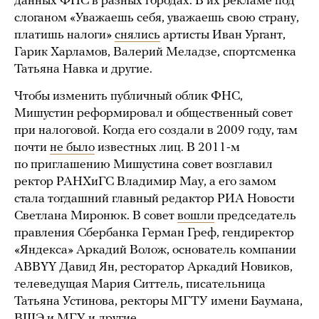
данных ФНС в разных городах. В их рекламе под
слоганом «Уважаешь себя, уважаешь свою страну,
платишь налоги»
снялись
артисты Иван Ургант,
Гарик Харламов, Валерий Меладзе, спортсменка
Татьяна Навка и другие.
Чтобы изменить публичный облик ФНС,
Мишустин реформировал и общественный совет
при налоговой. Когда его создали в 2009 году, там
почти
не было
известных лиц. В 2011-м
по приглашению Мишустина совет возглавил
ректор РАНХиГС Владимир Мау, а его замом
стала тогдашний главный редактор РИА Новости
Светлана Миронюк. В совет
вошли
председатель
правления Сбербанка Герман Греф, гендиректор
«Яндекса» Аркадий Волож, основатель компании
ABBYY Давид Ян, ресторатор Аркадий Новиков,
телеведущая Мария Ситтель, писательница
Татьяна Устинова, ректоры МГТУ имени Баумана,
ВШЭ и МГУ и другие.