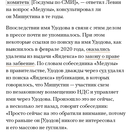
комитета
[Госдумы по СМИ]», — ответил Левин
на вопрос «Медузы», консультировал ли
он Мишустина в те годы.
Впоследствии имя Удодова в связи с этим делом
в прессе почти не упоминалось. При этом
некоторые ссылки по поиску на имя Удодова, как
выяснилось в феврале 2020 года,
оказались
удалены из выдачи «Яндекса» по
закону о праве
на забвение
. По словам собеседника «Медузы»
в правительстве, Удодов дважды через суд удалял
из поиска «Яндекса» публикации, в которых
говорилось, что Мишустин — участник схем
по незаконному возмещению НДС и управляет
ими через Удодова. Произошло это не сейчас,
а несколько лет назад, говорит собеседник:
«Просто сейчас на это обратили внимание, потому
что раньше он [Удодов] никого не интересовал
и его массово не гуглили».