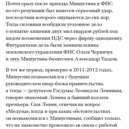
Почти сразу после прихода Мишустина в ФНС
по его репутации был нанесен серьезный удар,
последствия которого ощущаются до сих пор.
Тогда силовики возбудили уголовное дело
о попытке хищения двух миллиардов рублей под
видом возмещения НДС через фирму-однодневку.
Фигурантами дела были замначальника
московского управления ФНС Ольга Черничук
и
зять
Мишустина бизнесмен Александр Удодов.
В тот же период, примерно в 2011-2012 годах,
Мишустин познакомился с будущим
руководителем пиар-блока правительства,
а тогда — депутатом Госдумы Леонидом Левиным,
говорят знакомый Левина и бывший коллега
премьера. Сам Левин, отвечая на вопрос
«Медузы», когда и при каких обстоятельствах
он познакомился с Мишустиным, сообщил только,
что их знакомство произошло «в связи с работой