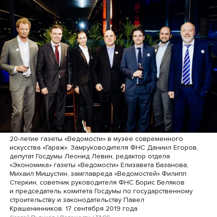
20-летие газеты «Ведомости» в музее современного
искусства «Гараж». Замруководителя ФНС Даниил Егоров,
депутат Госдумы Леонид Левин, редактор отдела
«Экономика» газеты «Ведомости» Елизавета Базанова,
Михаил Мишустин, замглавреда «Ведомостей» Филипп
Стеркин, советник руководителя ФНС Борис Беляков
и председатель комитета Госдумы по государственному
строительству и законодательству Павел
Крашенинников. 17 сентября 2019 года