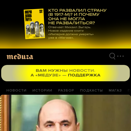
Перейти
к
материалам
НОВОСТИ
ИСТОРИИ
РАЗБОР
ПОДКАСТЫ
МАГАЗ
П