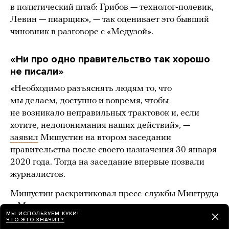
в политический штаб: Грибов — технолог-полевик,
Левин — пиарщик», — так оценивает это бывший
чиновник в разговоре с «Медузой».
«Ни про одно правительство так хорошо
не писали»
«Необходимо разъяснять людям то, что
мы делаем, доступно и вовремя, чтобы
не возникало неправильных трактовок и, если
хотите, недопонимания наших действий», —
заявил
Мишустин на втором заседании
правительства после своего назначения 30 января
2020 года. Тогда на заседание впервые позвали
журналистов.
Мишустин раскритиковал пресс-службы Минтруда
и Минсвязи за их недавние провалы и заявил, что
МЫ ИСПОЛЬЗУЕМ КУКИ!
все члены правительства и их пресс-службы
ЧТО ЭТО ЗНАЧИТ?