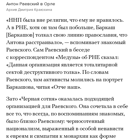
Антон Раевский в Орле
Архив Дмитрия Краюхина
«ННП была вне религии, что ему не нравилось.
А в РНЕ, хотя он там был побольше, Баркаш
[Баркашов] толкал свою линию православия, что
Антона расстраивало», — вспоминает знакомый
Раевского. Сам Раевский в беседе
с корреспондентом «Медузы» об РНЕ сказал:
«Данная организация является тоталитарной
сектой деструктивного толка». По словам
Раевского, там активисты молились на портрет
Баркашова, читая «Отче наш».
Зато «Черная сотня» оказалась подходящей
организацией для Раевского. Она сочетала в себе
все то, что всегда, по воспоминаниям знакомых,
было близко Раевскому: черносотенный
национализм, выраженный в особой ненависти
к евреям и симпатии к монархии как форме