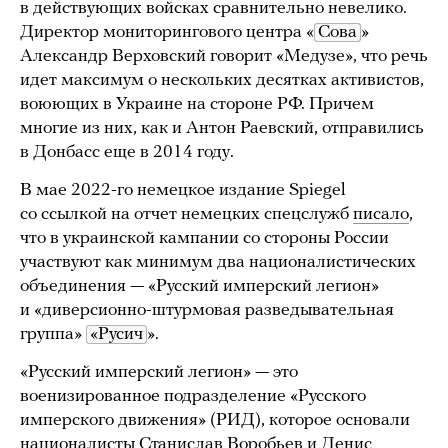
в действующих войсках сравнительно невелико.
Директор мониторингового центра «
Сова
»
Александр Верховский говорит «Медузе», что речь
идет максимум о нескольких десятках активистов,
воюющих в Украине на стороне РФ. Причем
многие из них, как и Антон Раевский, отправились
в Донбасс еще в 2014 году.
В мае 2022-го немецкое издание Spiegel
со ссылкой на отчет немецких спецслужб
писало
,
что в украинской кампании со стороны России
участвуют как минимум два националистических
объединения — «Русский имперский легион»
и «диверсионно-штурмовая разведывательная
группа»
«Русич
».
«Русский имперский легион» — это
военизированное подразделение «Русского
имперского движения» (РИД), которое основали
националисты Станислав Воробьев и Денис