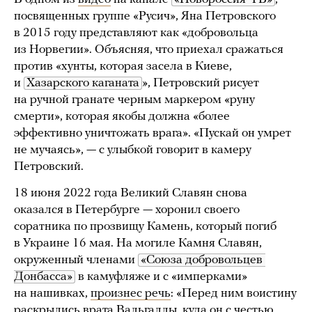
посвященных группе «Русич», Яна Петровского
в 2015 году представляют как «добровольца
из Норвегии». Объясняя, что приехал сражаться
против «хунты, которая засела в Киеве,
и
Хазарского каганата
», Петровский рисует
на ручной гранате черным маркером «руну
смерти», которая якобы должна «более
эффективно уничтожать врага». «Пускай он умрет
не мучаясь», — с улыбкой говорит в камеру
Петровский.
18 июня 2022 года Великий Славян снова
оказался в Петербурге — хоронил своего
соратника по прозвищу Камень, который погиб
в Украине 16 мая. На могиле Камня Славян,
окруженный членами
«Союза добровольцев 
Донбасса»
в камуфляже и с «имперками»
на нашивках,
произнес речь
: «Перед ним воистину
раскрылись врата Вальгаллы, куда он с честью