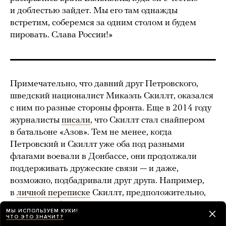
и доблестью зайдет. Мы его там однажды
встретим, соберемся за одним столом и будем
пировать. Слава России!»
Примечательно, что давний друг Петровского,
шведский националист Микаэль Скиллт, оказался
с ним по разные стороны фронта. Еще в 2014 году
журналисты
писали
, что Скиллт стал снайпером
в батальоне «Азов». Тем не менее, когда
Петровский и Скиллт уже оба под разными
флагами воевали в Донбассе, они продолжали
поддерживать дружеские связи — и даже,
возможно, подбадривали друг друга. Например,
в
личной переписке
Скиллт, предположительно,
выражал соболезнования Петровскому в связи
МЫ ИСПОЛЬЗУЕМ КУКИ!
с гибелью командира отряда «Бэтмен»
ЧТО ЭТО ЗНАЧИТ?