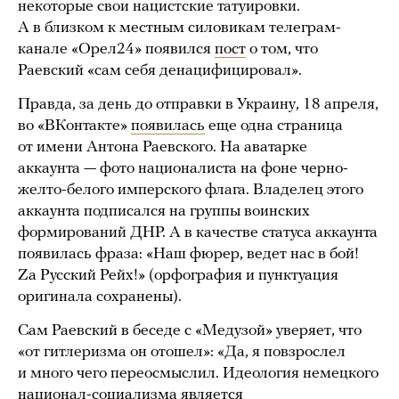
некоторые свои нацистские татуировки.
А в близком к местным силовикам телеграм-
канале «Орел24» появился
пост
о том, что
Раевский «сам себя денацифицировал».
Правда, за день до отправки в Украину, 18 апреля,
во «ВКонтакте»
появилась
еще одна страница
от имени Антона Раевского. На аватарке
аккаунта — фото националиста на фоне черно-
желто-белого имперского флага. Владелец этого
аккаунта подписался на группы воинских
формирований ДНР. А в качестве статуса аккаунта
появилась фраза: «Наш фюрер, ведет нас в бой!
Zа Русский Рейх!» (орфография и пунктуация
оригинала сохранены).
Сам Раевский в беседе с «Медузой» уверяет, что
«от гитлеризма он отошел»: «Да, я повзрослел
и много чего переосмыслил. Идеология немецкого
национал-социализма является