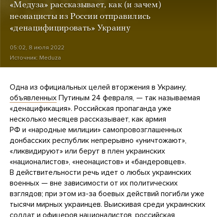
«Медуза» рассказывает, как (и зачем)
неонацисты из России отправились
«денацифицировать» Украину
05:02, 8 июля 2022
Источник:
Meduza
Одна из официальных целей вторжения в Украину,
объявленных
Путиным 24 февраля, — так называемая
«денацификация». Российская пропаганда уже
несколько месяцев рассказывает, как армия
РФ и «народные милиции» самопровозглашенных
донбасских республик непрерывно «уничтожают»,
«ликвидируют» или берут в плен украинских
«националистов», «неонацистов» и «бандеровцев».
В действительности речь идет о любых украинских
военных — вне зависимости от их политических
взглядов; при этом из-за боевых действий погибли уже
тысячи мирных украинцев. Выискивая среди украинских
солдат и офицеров националистов, российская