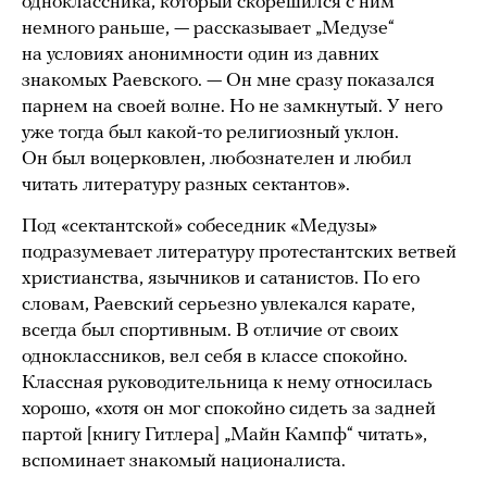
одноклассника, который скорешился с ним
немного раньше, — рассказывает „Медузе“
на условиях анонимности один из давних
знакомых Раевского. — Он мне сразу показался
парнем на своей волне. Но не замкнутый. У него
уже тогда был какой-то религиозный уклон.
Он был воцерковлен, любознателен и любил
читать литературу разных сектантов».
Под «сектантской» собеседник «Медузы»
подразумевает литературу протестантских ветвей
христианства, язычников и сатанистов. По его
словам, Раевский серьезно увлекался карате,
всегда был спортивным. В отличие от своих
одноклассников, вел себя в классе спокойно.
Классная руководительница к нему относилась
хорошо, «хотя он мог спокойно сидеть за задней
партой [книгу Гитлера] „Майн Кампф“ читать»,
вспоминает знакомый националиста.