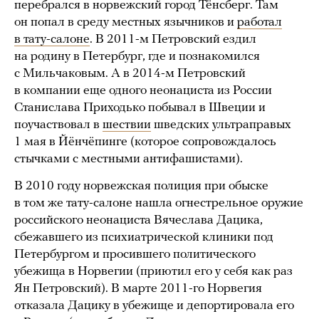
перебрался в норвежский город Тёнсберг. Там
он попал в среду местных язычников и
работал
в тату-салоне
. В 2011-м Петровский ездил
на родину в Петербург, где и познакомился
с Мильчаковым. А в 2014-м Петровский
в компании еще одного неонациста из России
Станислава Приходько побывал в Швеции и
поучаствовал в
шествии
шведских ультраправых
1 мая в Йёнчёпинге (которое сопровождалось
стычками с местными антифашистами).
В 2010 году норвежская полиция при обыске
в том же тату-салоне нашла огнестрельное оружие
российского неонациста Вячеслава Дацика,
сбежавшего из психиатрической клиники под
Петербургом и просившего политического
убежища в Норвегии (приютил его у себя как раз
Ян Петровский). В марте 2011-го Норвегия
отказала Дацику в убежище и депортировала его