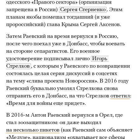
одесского «Правого сектора» (организация
запрещена в России)
Сергея Стерненко
. Этим
планам якобы помешал тогдашний (и уже
пророссийский) глава Крыма Сергей Аксенов.
Затем Раевский на время вернулся в Россию,
после чего поехал уже в Донбасс, чтобы воевать
на стороне сепаратистов. Его военное
удостоверение подписывал лично
Игорь 
Стрелков
, с которым у Раевского по возвращении
состоялась целая серия дискуссий в соцсетях
на тему «слива проекта Новороссия». В 2016 году
Раевский буквально умолял Стрелкова снова
отправить его в Донбасс, на что Стрелков
ответил
:
«Время для войны еще придет».
В 2016-м Антон Раевский вернулся в Орел, где
стал зоозащитником: он даже выходил
на несколько пикетов
(как Раевский сам объясняет
«Медузе», национализм «охватывает все сферы