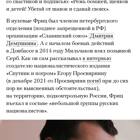
со свастикой и подписью: «Режь бомжей, щенков
и детей! Убегай от шавок и сдавай своих».
В нулевые Фриц был членом петербургского
отделения (позднее запрещенной в РФ)
организации «Славянский союз»
Дмитрия 
Демушкина
. А с началом боевых действий
в Донбассе в 2014 году Мильчаков взял позывной
Серб. Как он сам рассказывал
в интервью
создателю националистического издания
«Спутник и погром» Егору Просвирнину
(в декабре 2021-го Просвирнин
погиб
при до сих
пор не выясненных обстоятельствах),
на территорию, подконтрольную России, Фриц
въехал в составе «небольшой группы русских
националистов».