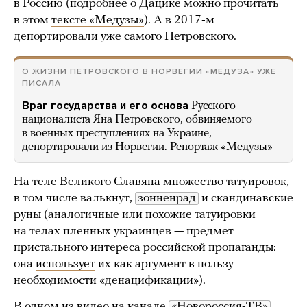
в Россию (подробнее о Дацике можно прочитать
в этом
тексте «Медузы»
). А в 2017-м
депортировали уже самого Петровского.
О ЖИЗНИ ПЕТРОВСКОГО В НОРВЕГИИ «МЕДУЗА» УЖЕ
ПИСАЛА
Враг государства и его основа
Русского
националиста Яна Петровского, обвиняемого
в военных преступлениях на Украине,
депортировали из Норвегии. Репортаж «Медузы»
На теле Великого Славяна множество татуировок,
в том числе валькнут,
зонненрад
и скандинавские
руны (аналогичные или похожие татуировки
на телах пленных украинцев — предмет
пристального интереса российской пропаганды:
она
использует
их как аргумент в пользу
необходимости «денацификации»).
В одном из
видео
на канале
«Новороссия-ТВ»
,