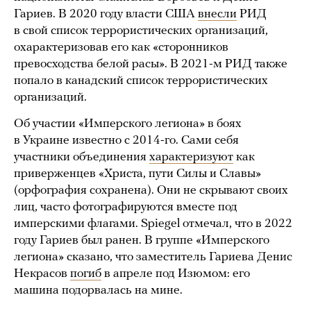
Гариев. В 2020 году власти США
внесли
РИД
в свой список террористических организаций,
охарактеризовав его как «сторонников
превосходства белой расы». В 2021-м РИД также
попало в канадский список террористических
организаций.
Об участии «Имперского легиона» в боях
в Украине известно с 2014-го. Сами себя
участники объединения
характеризуют
как
приверженцев «Христа, пути Силы и Славы»
(орфография сохранена). Они не скрывают своих
лиц, часто фотографируются вместе под
имперскими флагами. Spiegel отмечал, что в 2022
году Гариев был ранен. В группе «Имперского
легиона» сказано, что заместитель Гариева Денис
Некрасов
погиб
в апреле под Изюмом: его
машина подорвалась на мине.