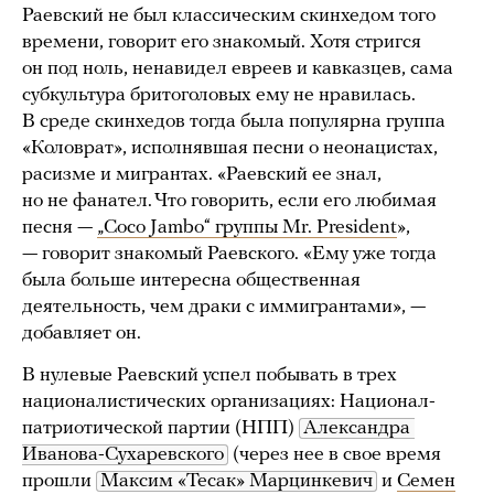
Раевский не был классическим скинхедом того
времени, говорит его знакомый. Хотя стригся
он под ноль, ненавидел евреев и кавказцев, сама
субкультура бритоголовых ему не нравилась.
В среде скинхедов тогда была популярна группа
«Коловрат», исполнявшая песни о неонацистах,
расизме и мигрантах. «Раевский ее знал,
но не фанател. Что говорить, если его любимая
песня —
„Coco Jambo“ группы Mr. President
»,
— говорит знакомый Раевского. «Ему уже тогда
была больше интересна общественная
деятельность, чем драки с иммигрантами», —
добавляет он.
В нулевые Раевский успел побывать в трех
националистических организациях: Национал-
патриотической партии (НПП)
Александра 
Иванова-Сухаревского
(через нее в свое время
прошли
Максим «Тесак» Марцинкевич
и
Семен