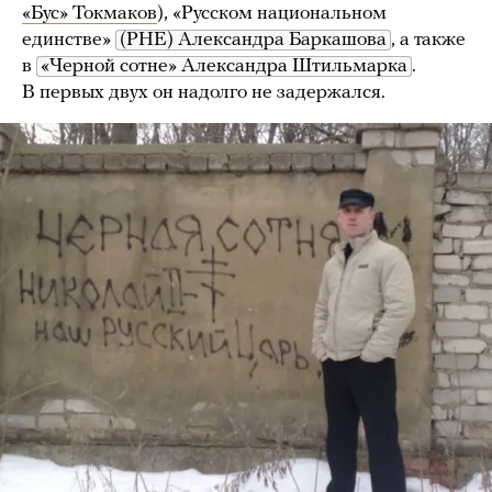
«Бус» Токмаков
), «Русском национальном
единстве»
(РНЕ) Александра Баркашова
, а также
в
«Черной сотне» Александра Штильмарка
.
В первых двух он надолго не задержался.