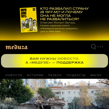
Перейти
к
материалам
НОВОСТИ
ИСТОРИИ
РАЗБОР
ПОДКАСТЫ
МАГАЗ
П