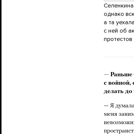
Селенкина 
однако вс
а та уеха
с ней об а
протестов 
— Раньше 
с войной,
делать до
— Я думала
меня заним
невозможны
пространст