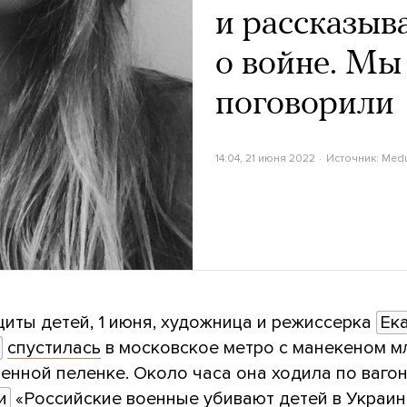
и рассказыв
о войне. Мы 
поговорили
14:04, 21 июня 2022
Источник:
Med
иты детей, 1 июня, художница и режиссерка
Ека
спустилась
в московское метро с манекеном м
енной пеленке. Около часа она ходила по ваго
и
«Российские военные убивают детей в Украин