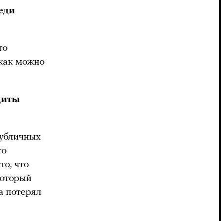
еди
то
 как можно
щиты
публичных
то
то, что
который
а потерял