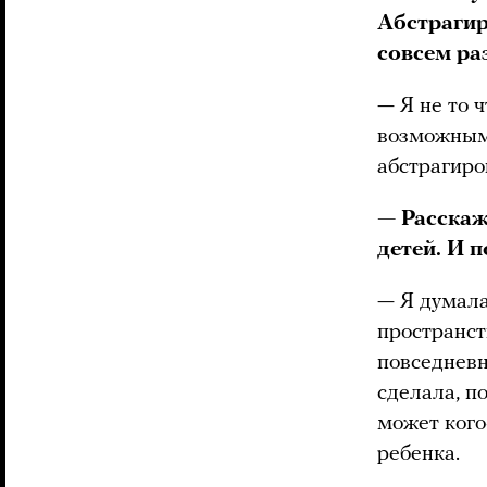
Абстрагир
совсем р
— Я не то 
возможным.
абстрагиро
— Расскаж
детей. И 
— Я думала
пространст
повседневн
сделала, п
может кого
ребенка.