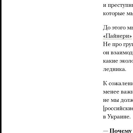
и преступн
которые мы
До этого м
«Пайнери»
Не про гру
он взаимод
какие экол
ледника.
К сожалени
менее важн
не мы долж
[российски
в Украине.
— Почему 