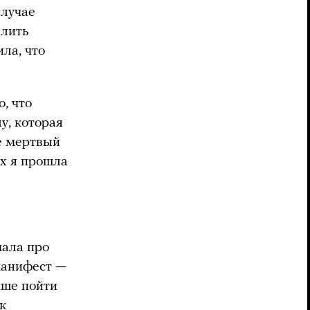
случае
елить
ла, что
, что
у, которая
не мертвый
ах я прошла
мала про
 манифест —
чше пойти
к