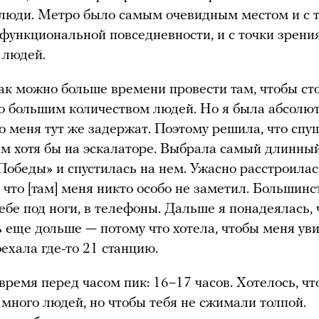
люди. Метро было самым очевидным местом и с 
 функциональной повседневности, и с точки зрени
 людей.
ак можно больше времени провести там, чтобы ст
о большим количеством людей. Но я была абсолю
то меня тут же задержат. Поэтому решила, что спу
м хотя бы на эскалаторе. Выбрала самый длинный
Победы» и спустилась на нем. Ужасно расстроилас
, что [там] меня никто особо не заметил. Большинс
ебе под ноги, в телефоны. Дальше я понадеялась, 
 еще дольше — потому что хотела, чтобы меня уви
оехала где-то 21 станцию.
время перед часом пик: 16–17 часов. Хотелось, ч
 много людей, но чтобы тебя не сжимали толпой.