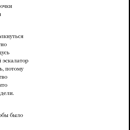
точки
я
олкнуться
тно
щусь
 эскалатор
ь, потому
тво
что
дели.
тобы было