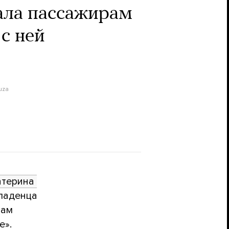
ала пассажирам
с ней
uza
терина 
ладенца
нам
е».