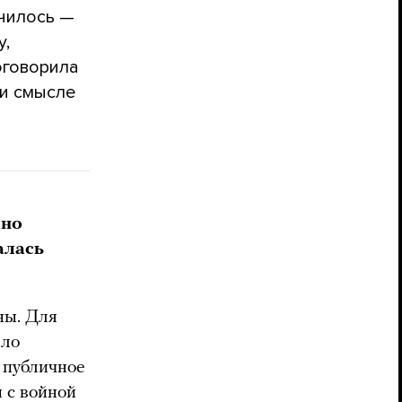
училось —
у,
оговорила
 и смысле
ано
алась
ны. Для
ало
 публичное
 с войной