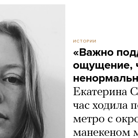
ИСТОРИИ
«Важно под
ощущение, ч
ненормаль
Екатерина С
час ходила 
метро с окр
манекеном 