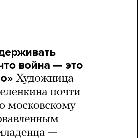
держивать
то война — это
но»
Художница
еленкина почти
по московскому
овавленным
младенца —