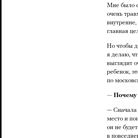
Мне было с
очень трав
внутренне,
главная це
Но чтобы д
я делаю, ч
выглядит о
ребенок, э
по московс
— Почему
— Сначала 
место и по
он не буде
в повседне