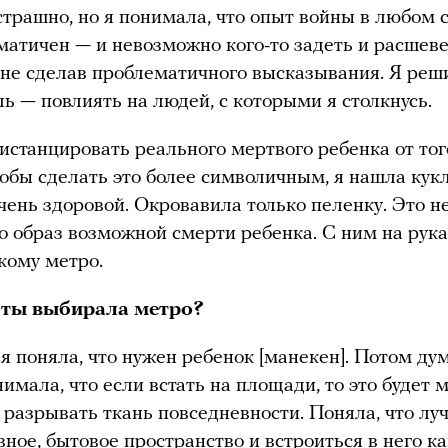
трашно, но я понимала, что опыт войны в любом 
матичен — и невозможно кого-то задеть и расшев
 не сделав проблематичного высказывания. Я реши
ль — повлиять на людей, с которыми я столкнусь.
истанцировать реального мертвого ребенка от того
тобы сделать это более символичным, я нашла кукл
чень здоровой. Окровавила только пеленку. Это 
то образ возможной смерти ребенка. С ним на рук
кому метро.
 ты выбирала метро?
я поняла, что нужен ребенок [манекен]. Потом ду
нимала, что если встать на площади, то это будет
т разрывать ткань повседневности. Поняла, что лу
вное, бытовое пространство и встроиться в него ка