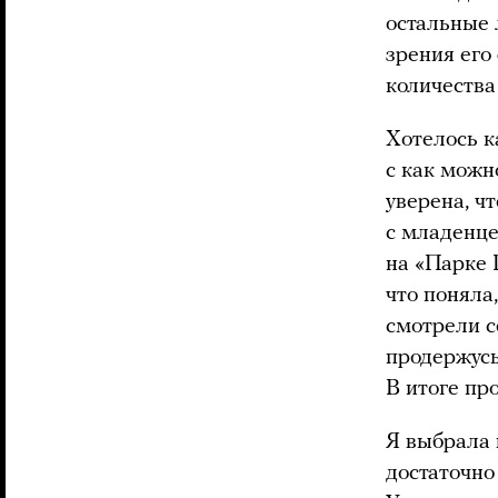
остальные 
зрения его
количества
Хотелось к
с как можн
уверена, ч
с младенце
на «Парке 
что поняла
смотрели с
продержусь
В итоге пр
Я выбрала 
достаточно