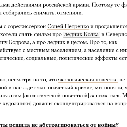
ыми действиями российской армии. Поэтому те ф
 собирались снимать, отменили.
ы с сорежиссеркой
Соней Петренко
и продакшено
хотели снять фильм про
ледник Колка
в Северно
ппу Бодрова, а про ледник в целом. Про то, как
ействует с местным населением, а население с ним
огические, социальные, политические эффекты есть
ю, несмотря на то, что
экологическая повестка
не 
ой и нас ждет экологический кризис, мы поняли, ч
ны этим [экологической повесткой] заниматься. 
е художники] должны сконцентрироваться на вопр
ты решила не абстрагироваться от войны?