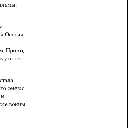
ильмы,
м
й Осетии.
. Про то,
 у этого
стала
то сейчас
Мы
осе войны