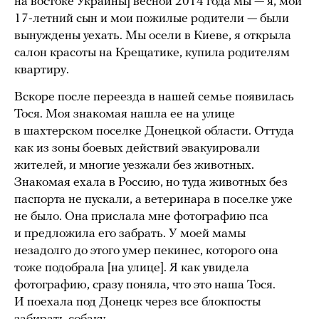
на востоке Украины] весной 2014 года мы — я, мой
17-летний сын и мои пожилые родители — были
вынуждены уехать. Мы осели в Киеве, я открыла
салон красоты на Крещатике, купила родителям
квартиру.
Вскоре после переезда в нашей семье появилась
Тося. Моя знакомая нашла ее на улице
в шахтерском поселке Донецкой области. Оттуда
как из зоны боевых действий эвакуировали
жителей, и многие уезжали без животных.
Знакомая ехала в Россию, но туда животных без
паспорта не пускали, а ветеринара в поселке уже
не было. Она прислала мне фотографию пса
и предложила его забрать. У моей мамы
незадолго до этого умер пекинес, которого она
тоже подобрала [на улице]. Я как увидела
фотографию, сразу поняла, что это наша Тося.
И поехала под Донецк через все блокпосты