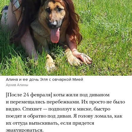
Алина и ее дочь Эля с овчаркой Мией
Архив Алины
[После 24 февраля] коты жили под диваном
и перемещались перебежками. Их просто не было
видно. Стихнет — подползут к миске, быстро
поедят и обратно под диван. Я голову ломала, как
их оттуда вытаскивать, если придется
эвакуироваться.