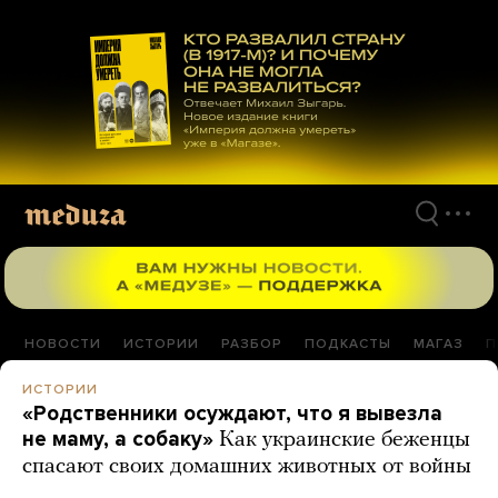
Перейти
к
материалам
НОВОСТИ
ИСТОРИИ
РАЗБОР
ПОДКАСТЫ
МАГАЗ
П
ИСТОРИИ
«Родственники осуждают, что я вывезла
не маму, а собаку»
Как украинские беженцы
спасают своих домашних животных от войны