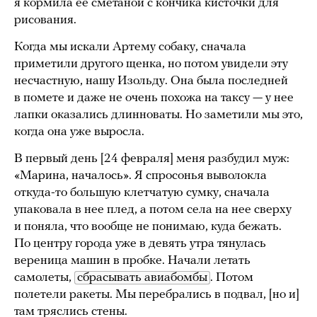
я кормила ее сметаной с кончика кисточки для
рисования.
Когда мы искали Артему собаку, сначала
приметили другого щенка, но потом увидели эту
несчастную, нашу Изольду. Она была последней
в помете и даже не очень похожа на таксу — у нее
лапки оказались длинноваты. Но заметили мы это,
когда она уже выросла.
В первый день [24 февраля] меня разбудил муж:
«Марина, началось». Я спросонья выволокла
откуда-то большую клетчатую сумку, сначала
упаковала в нее плед, а потом села на нее сверху
и поняла, что вообще не понимаю, куда бежать.
По центру города уже в девять утра тянулась
вереница машин в пробке. Начали летать
самолеты,
сбрасывать авиабомбы
. Потом
полетели ракеты. Мы перебрались в подвал, [но и]
там тряслись стены.