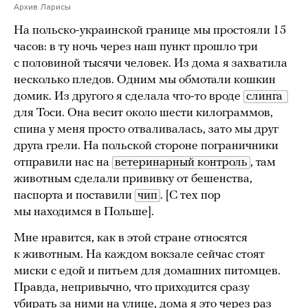
Архив Ларисы
На польско-украинской границе мы простояли 15
часов: в ту ночь через наш пункт прошло три
с половиной тысячи человек. Из дома я захватила
несколько пледов. Одним мы обмотали кошкин
домик. Из другого я сделала что-то вроде
слинга 
для Тоси. Она весит около шести килограммов,
спина у меня просто отваливалась, зато мы друг
друга грели. На польской стороне пограничники
отправили нас на
ветеринарный контроль
, там
животным сделали прививку от бешенства,
паспорта и поставили
чип
. [С тех пор
мы находимся в Польше].
Мне нравится, как в этой стране относятся
к животным. На каждом вокзале сейчас стоят
миски с едой и питьем для домашних питомцев.
Правда, непривычно, что приходится сразу
убирать за ними на улице, дома я это через раз