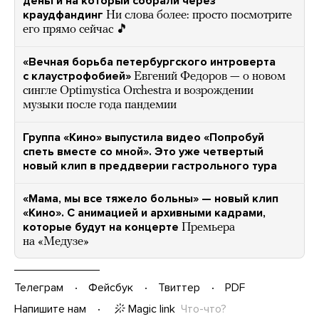
деньги на который собрали через
краудфандинг
Ни слова более: просто посмотрите
его прямо сейчас 🎵
«Вечная борьба петербургского интроверта
с клаустрофобией»
Евгений Федоров — о новом
сингле Optimystica Orchestra и возрождении
музыки после года пандемии
Группа «Кино» выпустила видео «Попробуй
спеть вместе со мной». Это уже четвертый
новый клип в преддверии гастрольного тура
«Мама, мы все тяжело больны» — новый клип
«Кино». С анимацией и архивными кадрами,
которые будут на концерте
Премьера
на «Медузе»
Телеграм
Фейсбук
Твиттер
PDF
Magic link
Что-что?
Напишите нам