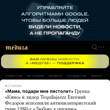
Перейти
к
материалам
НОВОСТИ
ИСТОРИИ
РАЗБОР
ПОДКАСТЫ
МАГАЗ
П
ИСТОРИИ
«Мама, подари мне пистолет»
Группа
«Кино» и лидер Tequilajazzz Евгений
Федоров исполнили антимилитаристский
гимн 1980-х «Любовь к оружию»