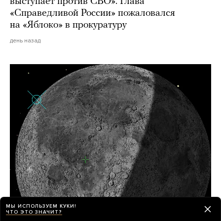
выступает против СВО». Глава
«Справедливой России» пожаловался
на «Яблоко» в прокуратуру
день назад
МЫ ИСПОЛЬЗУЕМ КУКИ!
Часть ракеты SpaceX (размером
ЧТО ЭТО ЗНАЧИТ?
с автобус!) целый год дрейфовала