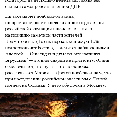
года город на несколько недель был захвачен
силами самопровозглашенной ДНР.
Ни восемь лет донбасской войны,
ни
произошедшее
в киевских пригородах в дни
российской оккупации никак не повлияло
на позицию заметной части жителей
Краматорска. «До сих пор как минимум 10%
поддерживают Россию, — делится наблюдениями
Алексей. — Они сидят и думают, что напишут
„я русский“ — и к ним снаряд не прилетит». «Один
сосед считает, что Буча — это постановка, —
рассказывает Мария. — Другой пообещал нам, что
при наступлении российской власти мы с Лешей
поедем на Соловки. У него обе дочки в Москве».