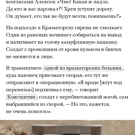
возгласами Алексея: «Чмо! Какая ж падла.
Да кто ж вас нарожал?! Хрен уступят дорогу.
Он думает, его так не будут везти, понимаешь?»
На подъезде к Краматорску сирена не смолкает.
Один из раненых начинает собираться на выход
и натягивает на голову камуфляжную панамку.
Солдат с промокшим от крови кулаком в бинтах
не меняется в лице.
В травмпункте
одной из краматорских больниц
,
куда наконец приезжает скорая, его тут же
отправляют в операционную. «Я вроде [жгут под
перевязью] подтягивал ему, — говорит
Константин
; солдат с перебинтованной ногой, сам
выбравшийся из скорой. — Но это, кажется,
не очень помогло».