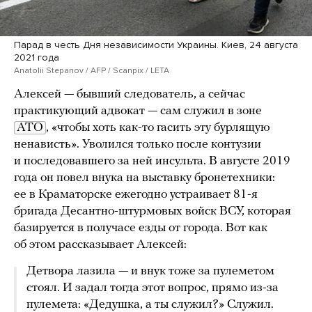
Парад в честь Дня независимости Украины. Киев, 24 августа
2021 года
Anatolii Stepanov / AFP / Scanpix / LETA
Алексей — бывший следователь, а сейчас
практикующий адвокат — сам служил в зоне
АТО
, «чтобы хоть как-то гасить эту бурлящую
ненависть». Уволился только после контузии
и последовавшего за ней инсульта. В августе 2019
года он повел внука на выставку бронетехники:
ее в Краматорске ежегодно устраивает 81-я
бригада Десантно-штурмовых войск ВСУ, которая
базируется в получасе езды от города. Вот как
об этом рассказывает Алексей:
Детвора лазила — и внук тоже за пулеметом
стоял. И задал тогда этот вопрос, прямо из-за
пулемета: «Дедушка, а ты служил?» Служил.