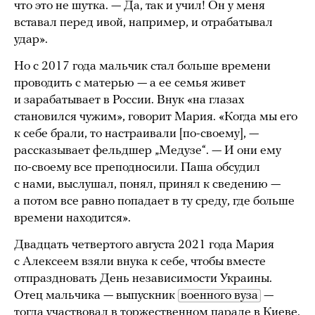
что это не шутка. — Да, так и учил! Он у меня
вставал перед ивой, например, и отрабатывал
удар».
Но с 2017 года мальчик стал больше времени
проводить с матерью — а ее семья живет
и зарабатывает в России. Внук «на глазах
становился чужим», говорит Мария. «Когда мы его
к себе брали, то настраивали [по-своему], —
рассказывает фельдшер „Медузе“. — И они ему
по-своему все преподносили. Паша обсудил
с нами, выслушал, понял, принял к сведению —
а потом все равно попадает в ту среду, где больше
времени находится».
Двадцать четвертого августа 2021 года Мария
с Алексеем взяли внука к себе, чтобы вместе
отпраздновать День независимости Украины.
Отец мальчика — выпускник
военного вуза
—
тогда участвовал в торжественном параде в Киеве.