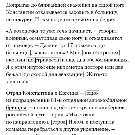
Допрыгав до ближайшей скамейки на одной ноге,
Константин отказывается заходить в больницу,
не покурив. И сам подтягивает жгут на бедре.
«А коленочка-то уже течь начинает, — говорит
военный, осматривая свою ногу, и отмахивается
от помощи. — Да мне тут 17 прыжков [до
больницы], какая каталка! Мне [под обстрелом]
вкололи
цефтриаксон
и еще два обезболивающих.
Я с этим жгутом еще километра полтора или два
бежал [до скорой для эвакуации]. Жить-то
хочется!»
Отряд Константина и Евгения —
одно 
из подразделений 81-й отдельной аэромобильной 
бригады
— попал под обстрел крупнокалиберной
российской артиллерии. «Мы стояли
по направлению в [город] Изюм, и поступила
команда перебраться в другое укрепление, —