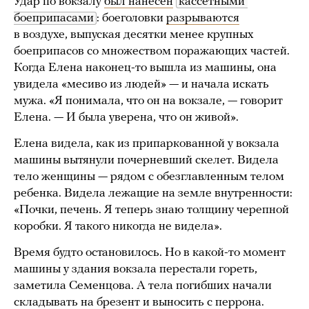
Удар по вокзалу
был нанесен
кассетными 
боеприпасами
: боеголовки
разрываются
в воздухе, выпуская десятки менее крупных
боеприпасов со множеством поражающих частей.
Когда Елена наконец-то вышла из машины, она
увидела «месиво из людей» — и начала искать
мужа. «Я понимала, что он на вокзале, — говорит
Елена. — И была уверена, что он живой».
Елена видела, как из припаркованной у вокзала
машины вытянули почерневший скелет. Видела
тело женщины — рядом с обезглавленным телом
ребенка. Видела лежащие на земле внутренности:
«Почки, печень. Я теперь знаю толщину черепной
коробки. Я такого никогда не видела».
Время будто остановилось. Но в какой-то момент
машины у здания вокзала перестали гореть,
заметила Семенцова. А тела погибших начали
складывать на брезент и выносить с перрона.