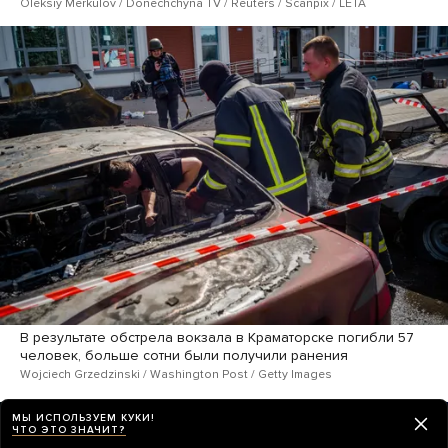
Oleksiy Merkulov / Donechchyna TV / Reuters / Scanpix / LETA
В результате обстрела вокзала в Краматорске погибли 57
человек, больше сотни были получили ранения
Wojciech Grzedzinski / Washington Post / Getty Images
МЫ ИСПОЛЬЗУЕМ КУКИ!
ЧТО ЭТО ЗНАЧИТ?