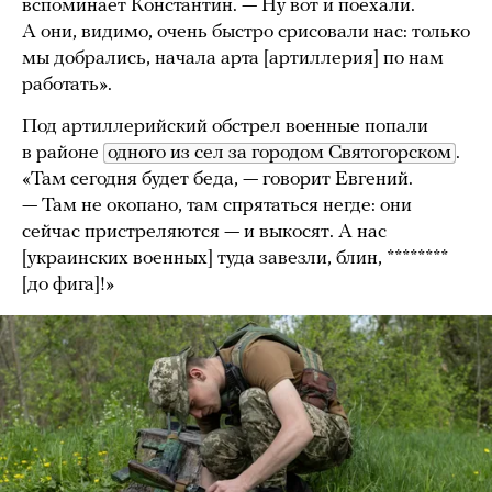
вспоминает Константин. — Ну вот и поехали.
А они, видимо, очень быстро срисовали нас: только
мы добрались, начала арта [артиллерия] по нам
работать».
Под артиллерийский обстрел военные попали
в районе
одного из сел за городом Святогорском
.
«Там сегодня будет беда, — говорит Евгений.
— Там не окопано, там спрятаться негде: они
сейчас пристреляются — и выкосят. А нас
[украинских военных] туда завезли, блин, ********
[до фига]!»