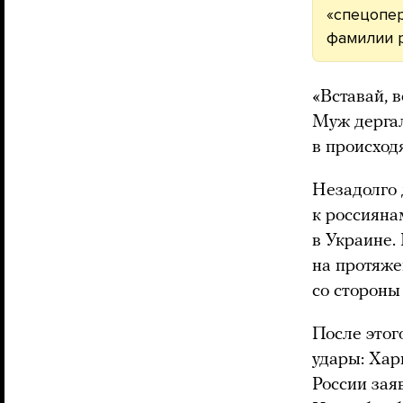
«спецопе
фамилии р
«Вставай, 
Муж дергал
в происход
Незадолго 
к россияна
в Украине.
на протяже
со стороны
После этог
удары: Хар
России зая