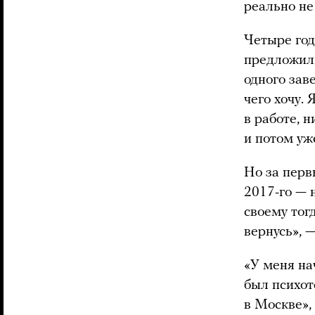
реально не
Четыре год
предложили
одного зав
чего хочу. 
в работе, н
и потом уж
Но за перв
2017-го — 
своему тог
вернусь», —
«У меня на
был психот
в Москве»,