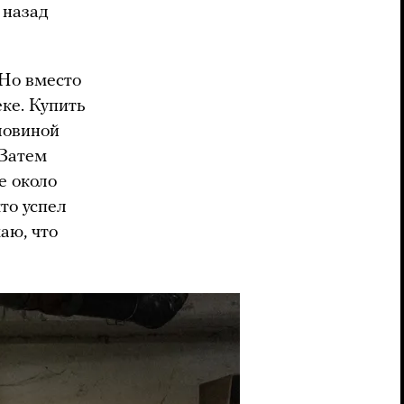
 назад
 Но вместо
еке. Купить
ловиной
 Затем
е около
то успел
аю, что