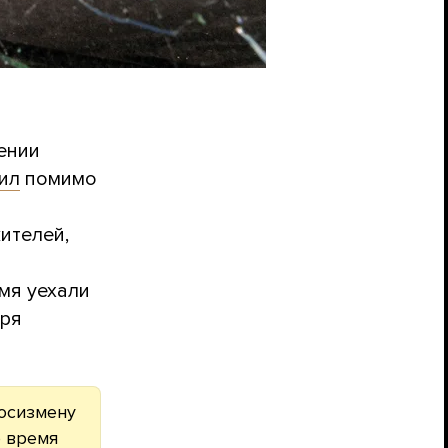
ении
ил
помимо
ителей,
емя уехали
тря
осизмену
о время