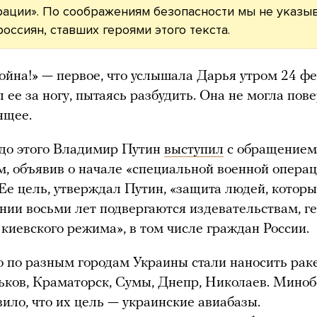
рации». По соображениям безопасности мы не указы
оссиян, ставших героями этого текста.
война!» — первое, что услышала Дарья утром 24 фе
 ее за ногу, пытаясь разбудить. Она не могла пов
ящее.
до этого Владимир Путин
выступил
с обращением
м, объявив о начале «специальной военной опера
 Ее цель, утверждал Путин, «защита людей, котор
нии восьми лет подвергаются издевательствам, г
 киевского режима», в том числе граждан России.
о по разным городам Украины стали наносить рак
ьков, Краматорск, Сумы, Днепр, Николаев. Мино
вило, что их цель — украинские авиабазы.