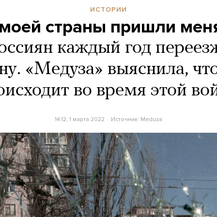
ИСТОРИИ
моей страны пришли мен
оссиян каждый год переез
ну. «Медуза» выяснила, чт
оисходит во время этой во
14:12, 1 марта 2022
Источник:
Meduza