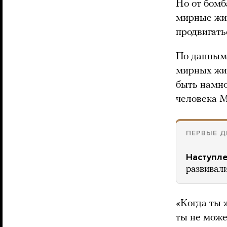
Но от бомб
мирные жит
продвигать
По данным 
мирных жит
быть намн
человека 
ПЕРВЫЕ Д
Наступле
развивали
«Когда ты ж
ты не можеш