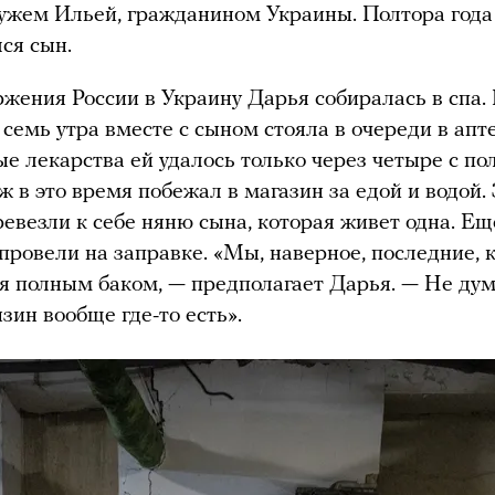
жем Ильей, гражданином Украины. Полтора года
лся сын.
ржения России в Украину Дарья собиралась в спа.
в семь утра вместе с сыном стояла в очереди в апт
е лекарства ей удалось только через четыре с по
уж в это время побежал в магазин за едой и водой.
ревезли к себе няню сына, которая живет одна. Ещ
 провели на заправке. «Мы, наверное, последние, к
я полным баком, — предполагает Дарья. — Не дум
нзин вообще где-то есть».