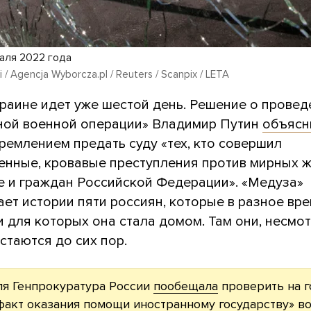
раля 2022 года
i / Agencja Wyborcza.pl / Reuters / Scanpix / LETA
краине идет уже шестой день. Решение о провед
ной военной операции» Владимир Путин
объясн
ремлением предать суду «тех, кто совершил
енные, кровавые преступления против мирных ж
ле и граждан Российской Федерации». «Медуза»
ет истории пяти россиян, которые в разное вр
и для которых она стала домом. Там они, несмо
остаются до сих пор.
ля Генпрокуратура России
пообещала
проверить на г
акт оказания помощи иностранному государству» в