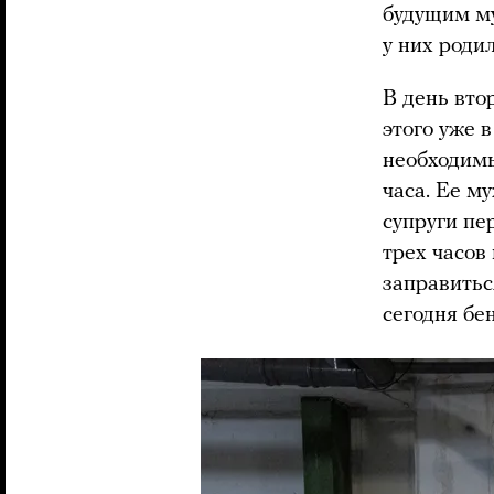
будущим му
у них роди
В день вто
этого уже 
необходимы
часа. Ее м
супруги пе
трех часов
заправитьс
сегодня бе