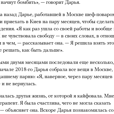
 начнут бомбить», — говорит Дарья.
а назад Дарье, работавшей в Москве шеф-поваро
 приехать в Киев на пару месяцев, чтобы сделат
едения. «Я как раз ушла со своей работы и вообще 
Я не чувствовала свободу — в своих словах, в отно
и в чем, — рассказывает она. — Я решила взять эт
е решать, как быть дальше».
ыми двумя месяцами последовали еще несколько, 
начале 2018-го Дарья собрала все вещи в Москве,
дашнему парню: «Я, наверное, через пару месяцев
 и не вернулась.
чалась другая жизнь, от которой я кайфовала. Мн
ерапевт. Я была счастлива, чего не могла сказать
 — объясняет она. Вскоре Дарья познакомилась со