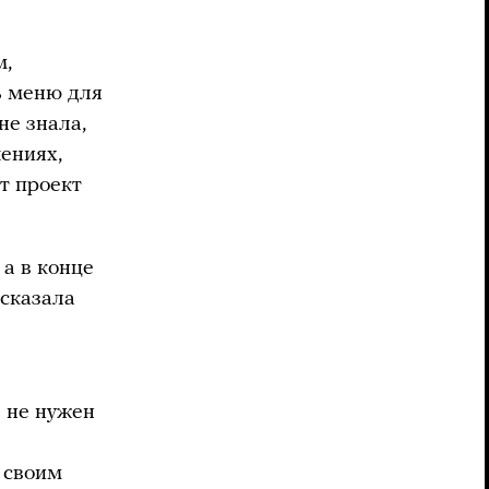
м,
ь меню для
не знала,
шениях,
от проект
а в конце
 сказала
е не нужен
 своим