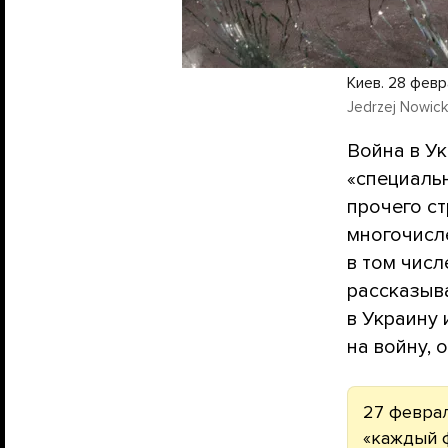
Киев. 28 фев
Jedrzej Nowick
Война в У
«специаль
прочего ст
многочисл
в том чис
рассказыва
в Украину 
на войну, 
27 февра
«каждый ф