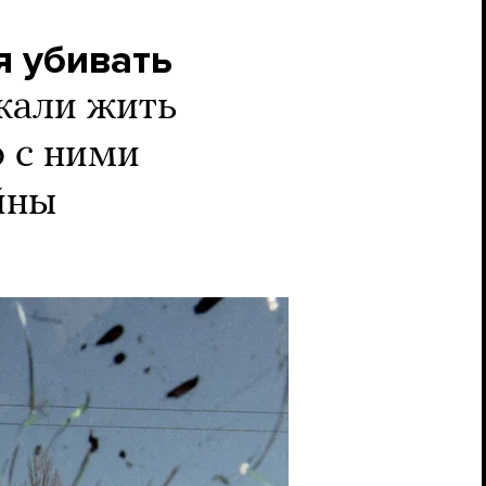
я убивать
жали жить
о с ними
йны