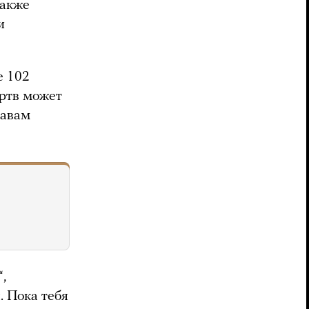
также
и
е 102
ертв может
равам
,
. Пока тебя