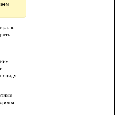
ваем
враля.
ерить
ции»
ые
еноциду
етные
бороны