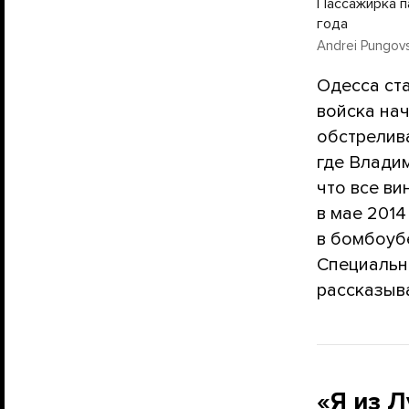
Пассажирка п
года
Andrei Pungovs
Одесса ста
войска нач
обстрелив
где Влади
что все в
в мае 2014
в бомбоуб
Специальн
рассказыв
«Я из Л