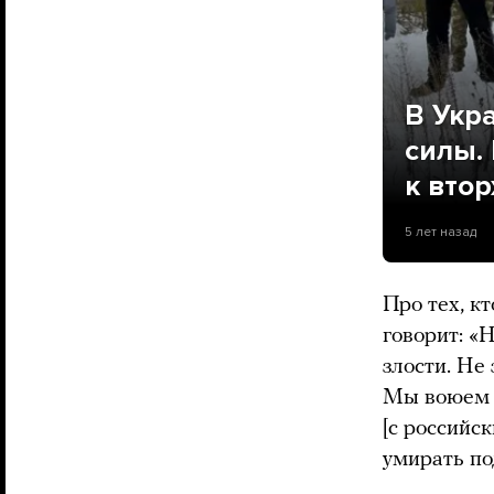
В Укр
силы. 
к вто
5 лет назад
Про тех, кт
говорит: «
злости. Не 
Мы воюем к
[с российс
умирать по