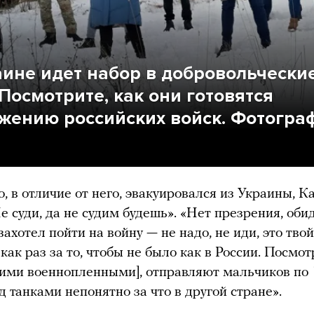
аине идет набор в добровольчески
Посмотрите, как они готовятся
ржению российских войск. Фотогра
о, в отличие от него, эвакуировался из Украины, К
Не суди, да не судим будешь». «Нет презрения, оби
захотел пойти на войну — не надо, не иди, это тво
ак раз за то, чтобы не было как в России. Посмот
кими военнопленными], отправляют мальчиков по 
д танками непонятно за что в другой стране».