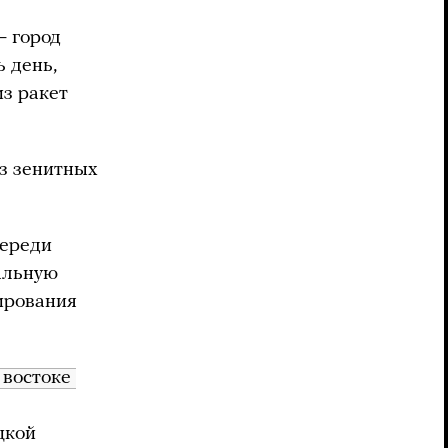
— город
 день,
из ракет
з зенитных
череди
иальную
ирования
востоке 
цкой