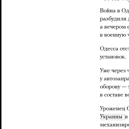
Война в Од
разбудили 
а вечером 
в военную 
Одесса отс
установок.
Уже через 
у автозапр
оборону — 
в составе 
Уроженец 
Украины 
в
механизиро