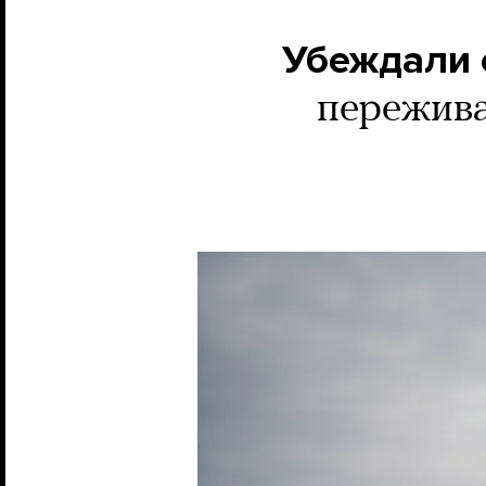
Убеждали с
пережива