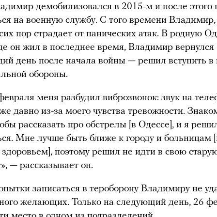
ладимир демобилизовался в 2015-м и после этого 
ся на военную службу. С того времени Владимир, 
 сих пор страдает от панических атак. В родную Од
где он жил в последнее время, Владимир вернулся
ий день после начала войны — решил вступить в 
льной обороны.
февраля меня разбудил виброзвонок: звук на тел
же давно из-за моего чувства тревожности. Знако
тобы рассказать про обстрелы [в Одессе], и я реши
ся. Мне лучше быть ближе к городу и больницам [
 здоровьем], поэтому решил не идти в свою стару
», — рассказывает он.
опытки записаться в тероборону Владимиру не уд
ого желающих. Только на следующий день, 26 фе
ти место в одном из подразделений.