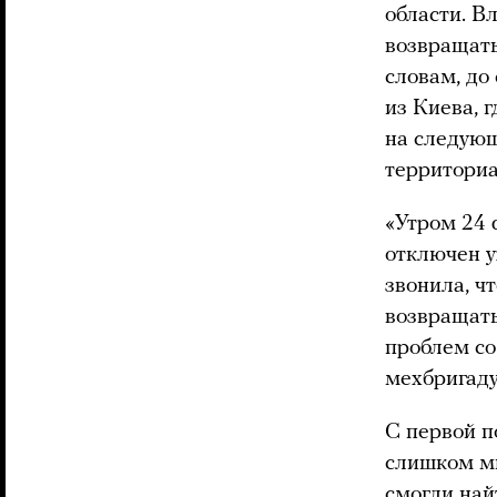
области. В
возвращать
словам, до
из Киева, 
на следующ
территориа
«Утром 24 
отключен у
звонила, ч
возвращать
проблем со
мехбригаду
С первой п
слишком мн
смогли най