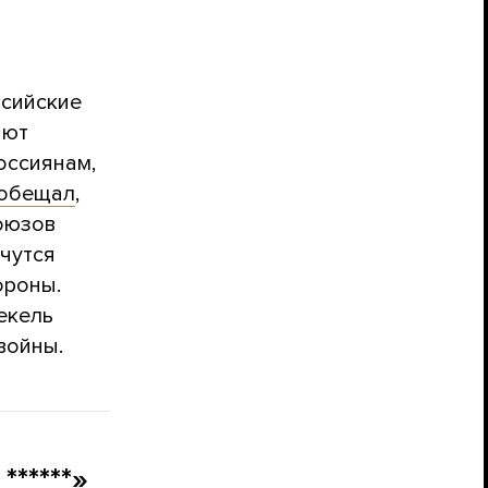
ссийские
ают
оссиянам,
обещал
,
оюзов
ячутся
ороны.
екель
войны.
******»