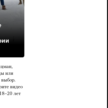
е
фии
ацман,
ды или
й выбор.
рите видео
18–20 лет