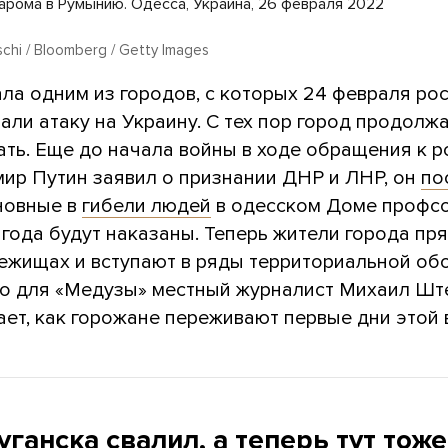
арома в Румынию. Одесса, Украина, 26 февраля 2022
chi / Bloomberg / Getty Images
ла одним из городов, с которых 24 февраля ро
али атаку на Украину. С тех пор город продолж
ать. Еще до начала войны в ходе обращения к р
мир Путин заявил о признании ДНР и ЛНР, он
по
иновные в
гибели людей
в одесском Доме профс
 года будут наказаны. Теперь жители города пр
ежищах и вступают в ряды территориальной об
о для «Медузы» местный журналист Михаил Шт
ает, как горожане переживают первые дни этой 
уганска свалил, а теперь тут тоже 