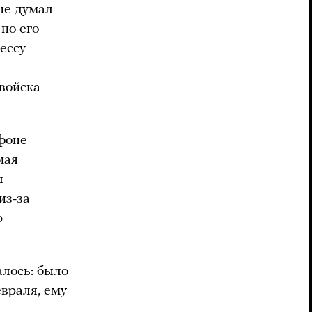
не думал
по его
ессу
войска
ефоне
мая
л
из-за
ю
алось: было
враля, ему