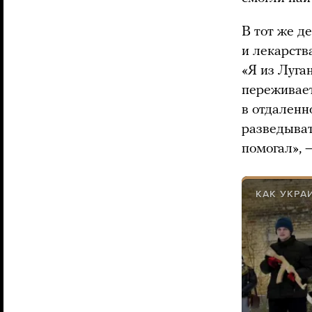
В тот же д
и лекарств
«Я из Луган
переживает
в отдаленн
разведыват
помогал», 
КАК УКРА