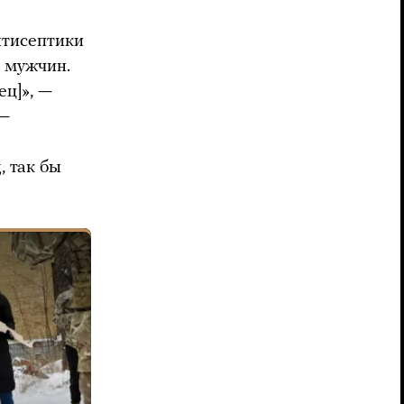
нтисептики
е мужчин.
ец]», —
 —
, так бы