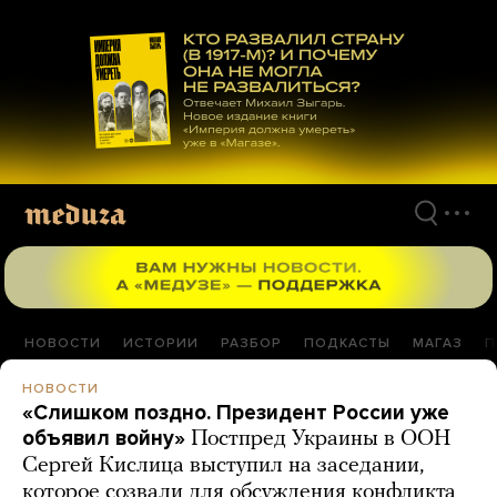
Перейти
к
материалам
НОВОСТИ
ИСТОРИИ
РАЗБОР
ПОДКАСТЫ
МАГАЗ
П
НОВОСТИ
«Слишком поздно. Президент России уже
объявил войну»
Постпред Украины в ООН
Сергей Кислица выступил на заседании,
которое созвали для обсуждения конфликта