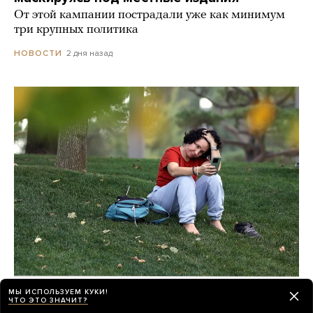
От этой кампании пострадали уже как минимум
три крупных политика
2 дня назад
НОВОСТИ
Мобильный интернет в России все чаще
МЫ ИСПОЛЬЗУЕМ КУКИ!
ЧТО ЭТО ЗНАЧИТ?
работает только по белым спискам