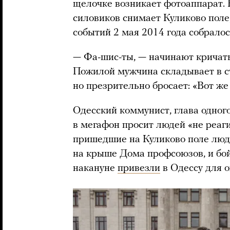
щелочке возникает фотоаппарат. 
силовиков снимает Куликово поле
событий 2 мая 2014 года собрало
— Фа-шис-ты, — начинают кричат
Пожилой мужчина складывает в ст
но презрительно бросает: «Вот же
Одесский коммунист, глава одно
в мегафон просит людей «не реаг
пришедшие на Куликово поле люд
на крыше Дома профсоюзов, и бо
накануне
привезли
в Одессу для 