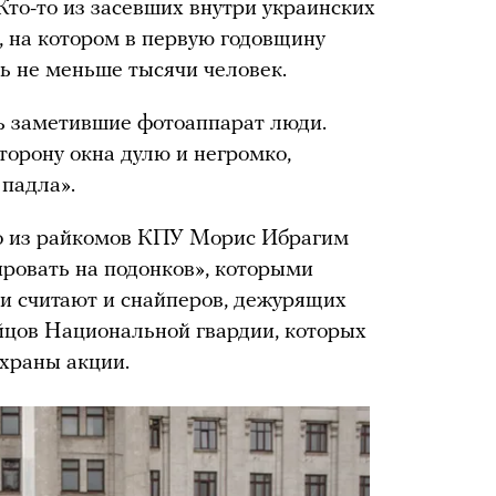
Кто-то из засевших внутри украинских
, на котором в первую годовщину
сь не меньше тысячи человек.
ь заметившие фотоаппарат люди.
орону окна дулю и негромко,
 падла».
го из райкомов КПУ Морис Ибрагим
ировать на подонков», которыми
и считают и снайперов, дежурящих
йцов Национальной гвардии, которых
охраны акции.