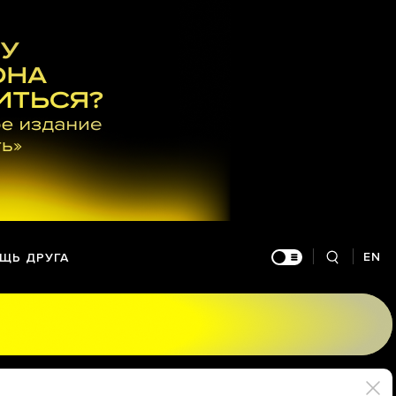
EN
ЩЬ ДРУГА