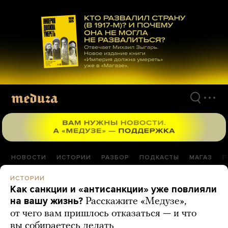
Перейти
к
материалам
НОВОСТИ
ИСТОРИИ
РАЗБОР
ПОДКАСТЫ
МАГАЗ
П
ИСТОРИИ
Как санкции и «антисанкции» уже повлияли
на вашу жизнь?
Расскажите «Медузе»,
от чего вам пришлось отказаться — и что
вы собираетесь делать