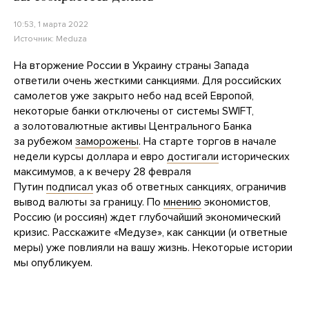
10:53, 1 марта 2022
Источник:
Meduza
На вторжение России в Украину страны Запада
ответили очень жесткими санкциями. Для российских
самолетов уже закрыто небо над всей Европой,
некоторые банки отключены от системы SWIFT,
а золотовалютные активы Центрального Банка
за рубежом
заморожены
. На старте торгов в начале
недели курсы доллара и евро
достигали
исторических
максимумов, а к вечеру 28 февраля
Путин
подписал
указ об ответных санкциях, ограничив
вывод валюты за границу. По
мнению
экономистов,
Россию (и россиян) ждет глубочайший экономический
кризис. Расскажите «Медузе», как санкции (и ответные
меры) уже повлияли на вашу жизнь. Некоторые истории
мы опубликуем.