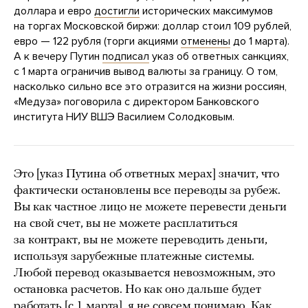
доллара и евро
достигли
исторических максимумов
на торгах Московской биржи: доллар стоил 109 рублей,
евро — 122 рубля (торги акциями
отменены
до 1 марта).
А к вечеру Путин
подписал
указ об ответных санкциях,
с 1 марта ограничив вывод валюты за границу. О том,
насколько сильно все это отразится на жизни россиян,
«Медуза» поговорила с директором Банковского
института НИУ ВШЭ Василием Солодковым.
Это [указ Путина об ответных мерах] значит, что
фактически остановлены все переводы за рубеж.
Вы как частное лицо не можете перевести деньги
на свой счет, вы не можете расплатиться
за контракт, вы не можете переводить деньги,
используя зарубежные платежные системы.
Любой перевод оказывается невозможным, это
остановка расчетов. Но как оно дальше будет
работать [с 1 марта], я не совсем понимаю. Как