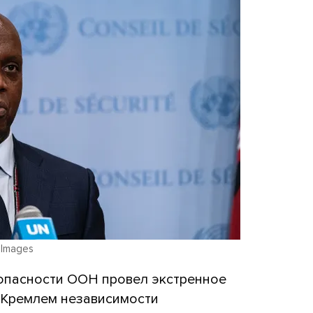
y Images
зопасности ООН провел экстренное
Кремлем независимости