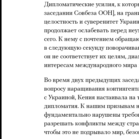
Дипломатические усилия, к кото
заседании Совбеза ООН], на гран
целостность и суверенитет Укра
продолжает ослабевать перед не
сего. К нему с почтением обраща
в следующую секунду поворачиваю
он не соответствует их целям, д
интересам международного мира 
Во время двух предыдущих заседа
вопросу наращивания контингента
с Украиной, Кения настаивала на 
дипломатия. К нашим призывам не
фундаментально нарушены требов
разрешать конфликты между стра
чтобы это не подрывало мир, безо