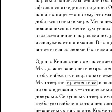
народы и нации. Мы решили собл
африканского единства и устава О
наши границы — а потому, что мы 
добиться только в мире. Мы знаем
появившихся на месте рухнувших
о воссоединении с народами по д
и заслуживает понимания. В конце
встретиться со своими братьями 
Однако Кения отвергает насилие 
Мы должны завершить возрождени
чтобы избежать возврата ко време
Мы отвергли
ирредентизм
и экс
ни оправдывались — этническими
доводами. Сегодня мы отвергаем 
глубокую озабоченность и неприя
независимых государств. Кроме т