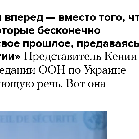
 вперед — вместо того, ч
оторые бесконечно
свое прошлое, предаваяс
гии»
Представитель Кении
седании ООН по Украине
яющую речь. Вот она