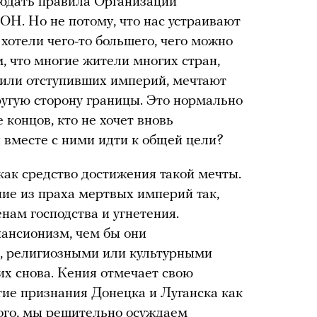
юдать правила Организации
ОН. Но не потому, что нас устраивают
хотели чего-то большего, чего можно
, что многие жители многих стран,
 или отступивших империй, мечтают
ругую сторону границы. Это нормально
 концов, кто не хочет вновь
и вместе с ними идти к общей цели?
как средство достижения такой мечты.
е из праха мертвых империй так,
нам господства и угнетения.
пансионизм, чем бы они
, религиозными или культурными
их снова. Кения отмечает свою
тие признания Донецка и Луганска как
ого, мы решительно осуждаем