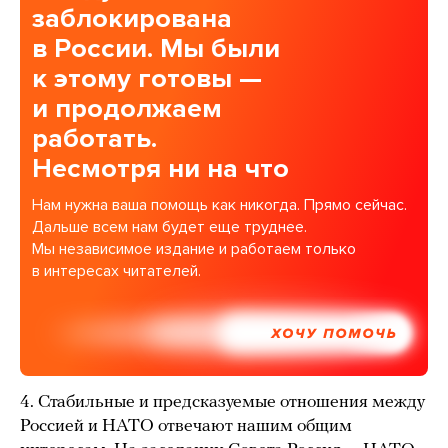
заблокирована
в России. Мы были
к этому готовы —
и продолжаем
работать.
Несмотря ни на что
Нам нужна ваша помощь как никогда. Прямо сейчас.
Дальше всем нам будет еще труднее.
Мы независимое издание и работаем только
в интересах читателей.
ХОЧУ ПОМОЧЬ
4. Стабильные и предсказуемые отношения между
Россией и НАТО отвечают нашим общим