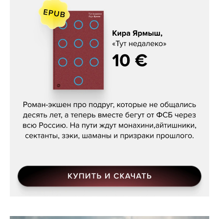
Кира Ярмыш, «Тут недалеко»