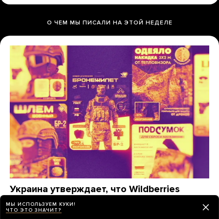
О ЧЕМ МЫ ПИСАЛИ НА ЭТОЙ НЕДЕЛЕ
Украина утверждает, что Wildberries
помогает снабжать армию РФ. Это
МЫ ИСПОЛЬЗУЕМ КУКИ!
действительно так?
ЧТО ЭТО ЗНАЧИТ?