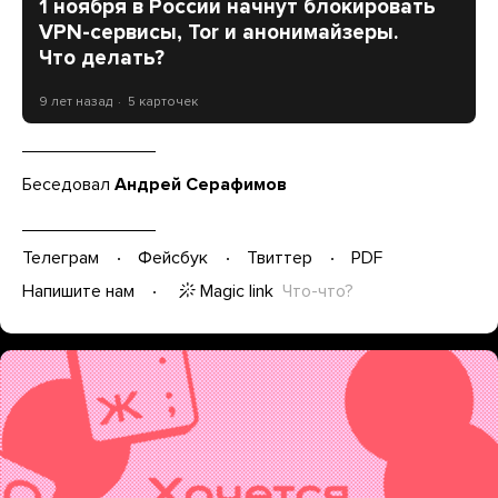
1 ноября в России начнут блокировать
VPN-сервисы, Tor и анонимайзеры.
Что делать?
9 лет назад
5 карточек
Беседовал
Андрей Серафимов
Телеграм
Фейсбук
Твиттер
PDF
Magic link
Что-что?
Напишите нам