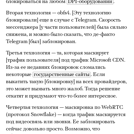
блокироваться на любом
DPI-оборудовании
.
Вторая технология — obfs4. [Эту технологию
блокировали] еще в случае с Telegram. Скорость
мессенджера [у части пользователей] была сильно
снижена, и можно было сказать, что де-факто
Telegram [был] заблокирован.
Третья технология — та, которая маскирует
[трафик пользователя] под трафик Microsoft CDN.
Из-за ее недавних блокировок сломались
некоторые
государственные сайты
. Если
выкатить такую [блокировку] на всех провайдеров,
это может вызвать много жалоб. Тогда решение
откатят и придумают что-то более интересное.
Четвертая технология — маскировка по WebRTC
(протокол Snowflake) — когда трафик маскируется
под видеосвязь или звонки. Ее заблокировать
сейчас довольно просто. Возможно, что