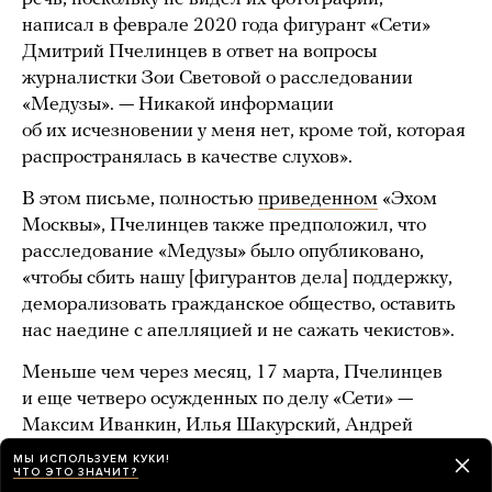
написал в феврале 2020 года фигурант «Сети»
Дмитрий Пчелинцев в ответ на вопросы
журналистки Зои Световой о расследовании
«Медузы». — Никакой информации
об их исчезновении у меня нет, кроме той, которая
распространялась в качестве слухов».
В этом письме, полностью
приведенном
«Эхом
Москвы», Пчелинцев также предположил, что
расследование «Медузы» было опубликовано,
«чтобы сбить нашу [фигурантов дела] поддержку,
деморализовать гражданское общество, оставить
нас наедине с апелляцией и не сажать чекистов».
Меньше чем через месяц, 17 марта, Пчелинцев
и еще четверо осужденных по делу «Сети» —
Максим Иванкин, Илья Шакурский, Андрей
Чернов и Михаил Кульков —
обратились
МЫ ИСПОЛЬЗУЕМ КУКИ!
ЧТО ЭТО ЗНАЧИТ?
к председателю Следственного комитета