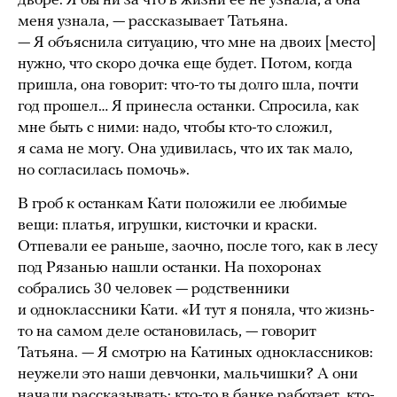
дворе. Я бы ни за что в жизни ее не узнала, а она
меня узнала, — рассказывает Татьяна.
— Я объяснила ситуацию, что мне на двоих [место]
нужно, что скоро дочка еще будет. Потом, когда
пришла, она говорит: что-то ты долго шла, почти
год прошел… Я принесла останки. Спросила, как
мне быть с ними: надо, чтобы кто-то сложил,
я сама не могу. Она удивилась, что их так мало,
но согласилась помочь».
В гроб к останкам Кати положили ее любимые
вещи: платья, игрушки, кисточки и краски.
Отпевали ее раньше, заочно, после того, как в лесу
под Рязанью нашли останки. На похоронах
собрались 30 человек — родственники
и одноклассники Кати. «И тут я поняла, что жизнь-
то на самом деле остановилась, — говорит
Татьяна. — Я смотрю на Катиных одноклассников:
неужели это наши девчонки, мальчишки? А они
начали рассказывать: кто-то в банке работает, кто-