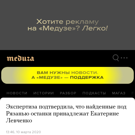
Перейти
к
материалам
НОВОСТИ
ИСТОРИИ
РАЗБОР
ПОДКАСТЫ
МАГАЗ
П
Экспертиза подтвердила, что найденные под
Рязанью останки принадлежат Екатерине
Левченко
13:46, 10 марта 2020