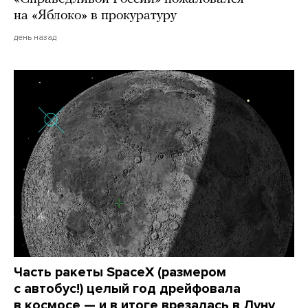
на «Яблоко» в прокуратуру
день назад
Часть ракеты SpaceX (размером
с автобус!) целый год дрейфовала
в космосе — и в итоге врезалась в Луну