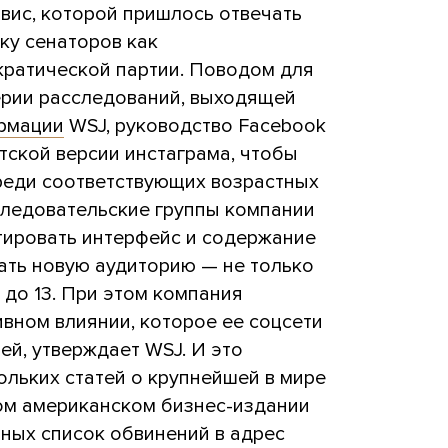
вис, которой пришлось отвечать
ку сенаторов как
кратической партии. Поводом для
серии расследований, выходящей
рмации
WSJ, руководство Facebook
тской версии инстаграма, чтобы
реди соответствующих возрастных
следовательские группы компании
тировать интерфейс и содержание
ать новую аудиторию — не только
й до 13. При этом компания
вном влиянии, которое ее соцсети
й, утверждает WSJ. И это
льких статей о крупнейшей в мире
ном американском бизнес-издании
ьных список обвинений в адрес