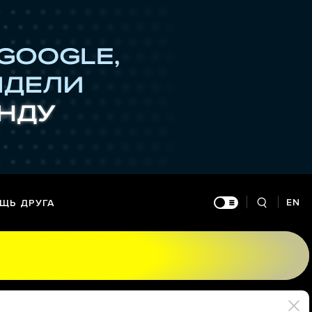
EN
ЩЬ ДРУГА