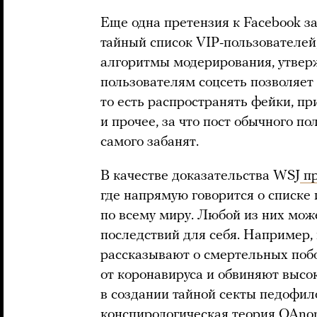
Еще одна претензия к Facebook за
тайный список VIP-пользователе
алгоритмы модерирования, утвер
пользователям соцсеть позволяет
то есть распространять фейки, п
и прочее, за что пост обычного по
самого забанят.
В качестве доказательства WSJ
пр
где напрямую говорится о списке
по всему миру. Любой из них мож
последствий для себя. Например,
рассказывают о смертельных поб
от коронавируса и обвиняют выс
в создании тайной секты педофил
конспирологическая
теория
QAnon