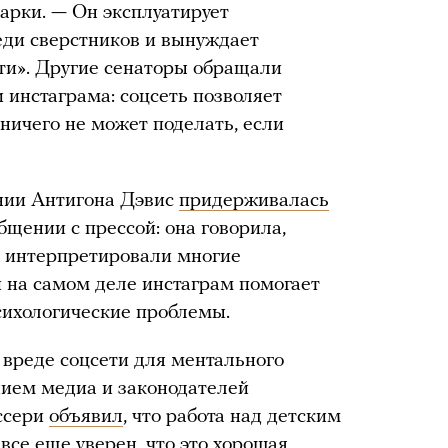
арки. — Он эксплуатирует
еди сверстников и вынуждает
сти». Другие сенаторы обращали
 инстаграма: соцсеть позволяет
ничего не может поделать, если
ании Антигона Дэвис
придерживалась
общении с прессой: она говорила,
 интерпретировали многие
 на самом деле инстаграм помогает
сихологические проблемы.
 вреде соцсети для ментального
нием медиа и законодателей
ссери
объявил
, что работа над детским
все еще уверен, что это хорошая