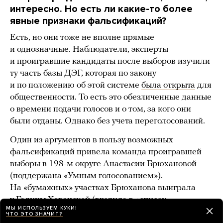
интересно. Но есть ли какие-то более
явные признаки фальсификаций?
Есть, но они тоже не вполне прямые
и однозначные. Наблюдатели, эксперты
и проигравшие кандидаты после выборов изучили
ту часть базы ДЭГ, которая по закону
и по положению об этой системе
была открыта
для
общественности. То есть это обезличенные данные
о времени подачи голосов и о том, за кого они
были отданы. Однако без учета переголосований.
Один из аргументов в пользу возможных
фальсификаций привела команда проигравшей
выборы в 198-м округе Анастасии Брюхановой
(поддержана «Умным голосованием»).
На «бумажных» участках Брюханова выиграла
у Галины Хованской (входила в «список
МЫ ИСПОЛЬЗУЕМ КУКИ!
Собянина») чуть менее двух процентных пунктов
ЧТО ЭТО ЗНАЧИТ?