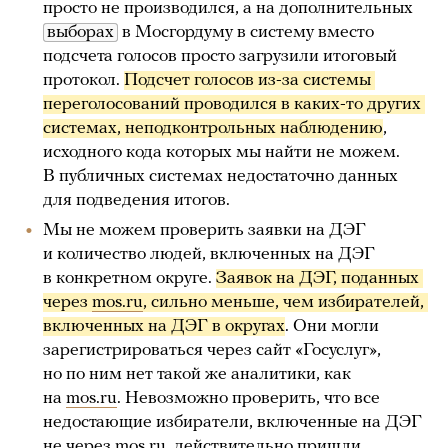
просто не производился, а на дополнительных
выборах
в Мосгордуму в систему вместо
подсчета голосов просто загрузили итоговый
протокол.
Подсчет голосов из-за системы 
переголосований проводился в каких-то других 
системах, неподконтрольных наблюдению
,
исходного кода которых мы найти не можем.
В публичных системах недостаточно данных
для подведения итогов.
Мы не можем проверить заявки на ДЭГ
и количество людей, включенных на ДЭГ
в конкретном округе.
Заявок на ДЭГ, поданных 
через 
mos.ru
, сильно меньше, чем избирателей, 
включенных на ДЭГ в округах
. Они могли
зарегистрироваться через сайт «Госуслуг»,
но по ним нет такой же аналитики, как
на
mos.ru
. Невозможно проверить, что все
недостающие избиратели, включенные на ДЭГ
не через
mos.ru
, действительно пришли