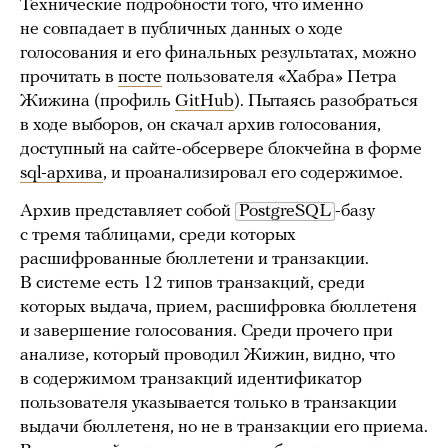
Технические подробности того, что именно
не совпадает в публичных данных о ходе
голосования и его финальных результатах, можно
прочитать в
посте
пользователя «Хабра» Петра
Жижина (профиль
GitHub
). Пытаясь разобраться
в ходе выборов, он скачал архив голосования,
доступный на сайте-обсервере блокчейна в форме
sql-архива
, и проанализировал его содержимое.
Архив представляет собой
PostgreSQL
-базу
с тремя таблицами, среди которых
расшифрованные бюллетени и транзакции.
В системе есть 12 типов транзакций, среди
которых выдача, прием, расшифровка бюллетеня
и завершение голосования. Среди прочего при
анализе, который проводил Жижин, видно, что
в содержимом транзакций идентификатор
пользователя указывается только в транзакции
выдачи бюллетеня, но не в транзакции его приема.