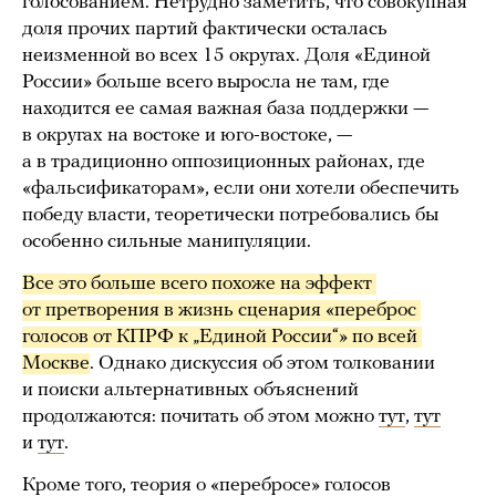
голосованием. Нетрудно заметить, что совокупная
доля прочих партий фактически осталась
неизменной во всех 15 округах. Доля «Единой
России» больше всего выросла не там, где
находится ее самая важная база поддержки —
в округах на востоке и юго-востоке, —
а в традиционно оппозиционных районах, где
«фальсификаторам», если они хотели обеспечить
победу власти, теоретически потребовались бы
особенно сильные манипуляции.
Все это больше всего похоже на эффект 
от претворения в жизнь сценария «переброс 
голосов от КПРФ к „Единой России“» по всей 
Москве
. Однако дискуссия об этом толковании
и поиски альтернативных объяснений
продолжаются: почитать об этом можно
тут
,
тут
и
тут
.
Кроме того, теория о «перебросе» голосов