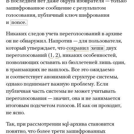
В последней нет даже округа избирателя — только
зашифрованное сообщение с результатом
голосования, публичный ключ шифрования
и
nonce.
Никаких следов учета переголосований в архиве
он не обнаружил. Напротив — для пользователя,
который утверждает, что
сохранил
хеши
двух
переголосований (
1
,
2
), никаких особенностей,
позволяющих оставить из бюллетеней лишь один,
в транзакциях не нашлось. Все это ожидаемо
и соответствует анонимной структуре системы,
однако поднимает важную проблему. Если
публичная часть системы не может учитывать
переголосования — значит, она и не занимается
итоговым подсчетом голосов. И как он проходит,
не ясно.
Так, при рассмотрении sql-архива становится
понятно, что более трети зашифрованных