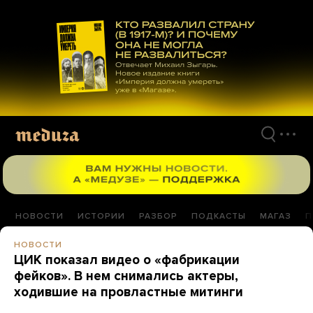
Перейти
к
материалам
НОВОСТИ
ИСТОРИИ
РАЗБОР
ПОДКАСТЫ
МАГАЗ
П
НОВОСТИ
ЦИК показал видео о «фабрикации
фейков». В нем снимались актеры,
ходившие на провластные митинги