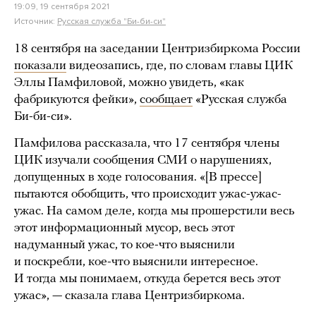
19:09, 19 сентября 2021
Источник:
Русская служба "Би-би-си"
18 сентября на заседании Центризбиркома России
показали
видеозапись, где, по словам главы ЦИК
Эллы Памфиловой, можно увидеть, «как
фабрикуются фейки»,
сообщает
«Русская служба
Би-би-си».
Памфилова рассказала, что 17 сентября члены
ЦИК изучали сообщения СМИ о нарушениях,
допущенных в ходе голосования. «[В прессе]
пытаются обобщить, что происходит ужас-ужас-
ужас. На самом деле, когда мы прошерстили весь
этот информационный мусор, весь этот
надуманный ужас, то кое-что выяснили
и поскребли, кое-что выяснили интересное.
И тогда мы понимаем, откуда берется весь этот
ужас», — сказала глава Центризбиркома.