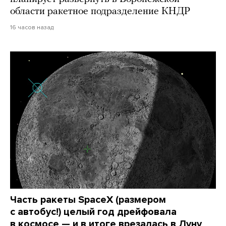
области ракетное подразделение КНДР
16 часов назад
Часть ракеты SpaceX (размером
с автобус!) целый год дрейфовала
в космосе — и в итоге врезалась в Луну