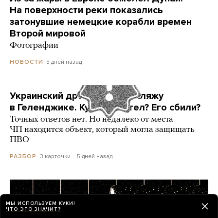
На поверхности реки показались
затонувшие немецкие корабли времен
Второй мировой
Фотографии
5 дней назад
НОВОСТИ
Украинский дрон попал по пляжу
в Геленджике. Куда он летел? Его сбили?
Точных ответов нет. Но недалеко от места
ЧП находится объект, который могла защищать
ПВО
3 карточки
5 дней назад
РАЗБОР
МЫ ИСПОЛЬЗУЕМ КУКИ!
ЧТО ЭТО ЗНАЧИТ?