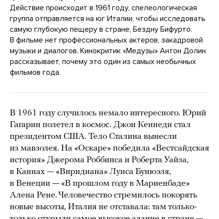
Действие происходит в 1961 году, спелеологическая
группа отправляется на юг Италии, чтобы исследовать
самую глубокую пещеру в стране, Бездну Бифурто.
В фильме нет профессиональных актеров, закадровой
музыки и диалогов. Кинокритик «Медузы» Антон Долин
рассказывает, почему это один из самых необычных
фильмов года.
В 1961 году случилось немало интересного. Юрий
Гагарин полетел в космос. Джон Кеннеди стал
президентом США. Тело Сталина вынесли
из мавзолея. На «Оскаре» победила «Вестсайдская
история» Джерома Роббинса и Роберта Уайза,
в Каннах — «Виридиана» Луиса Бунюэля,
в Венеции — «В прошлом году в Мариенбаде»
Алена Рене. Человечество стремилось покорять
новые высоты, Италия не отставала: там только-
только открыли самое высокое здание в стране —