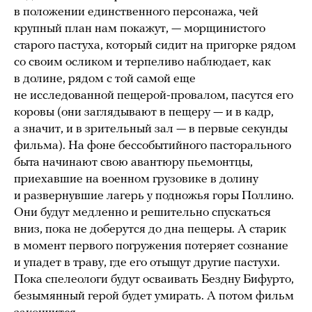
в положении единственного персонажа, чей
крупный план нам покажут, — морщинистого
старого пастуха, который сидит на пригорке рядом
со своим осликом и терпеливо наблюдает, как
в долине, рядом с той самой еще
не исследованной пещерой-провалом, пасутся его
коровы (они заглядывают в пещеру — и в кадр,
а значит, и в зрительный зал — в первые секунды
фильма). На фоне бессобытийного пасторального
быта начинают свою авантюру пьемонтцы,
приехавшие на военном грузовике в долину
и развернувшие лагерь у подножья горы Поллино.
Они будут медленно и решительно спускаться
вниз, пока не доберутся до дна пещеры. А старик
в момент первого погружения потеряет сознание
и упадет в траву, где его отыщут другие пастухи.
Пока спелеологи будут осваивать Бездну Бифурто,
безымянный герой будет умирать. А потом фильм