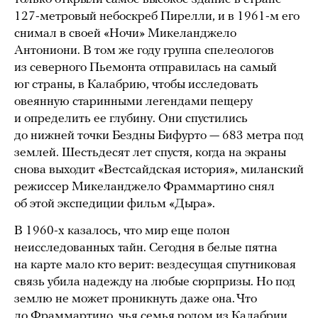
127-метровый небоскреб Пирелли, и в 1961-м его
снимал в своей «Ночи» Микеланджело
Антониони. В том же году группа спелеологов
из северного Пьемонта отправилась на самый
юг страны, в Калабрию, чтобы исследовать
овеянную старинными легендами пещеру
и определить ее глубину. Они спустились
до нижней точки Бездны Бифурто — 683 метра под
землей. Шестьдесят лет спустя, когда на экраны
снова выходит «Вестсайдская история», миланский
режиссер Микеланджело Фраммартино снял
об этой экспедиции фильм «Дыра».
В 1960-х казалось, что мир еще полон
неисследованных тайн. Сегодня в белые пятна
на карте мало кто верит: вездесущая спутниковая
связь убила надежду на любые сюрпризы. Но под
землю не может проникнуть даже она. Что
до Фраммартино, чья семья родом из Калабрии,