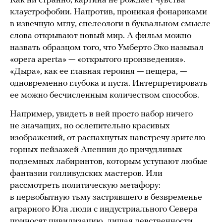
Как ни странно, картина не рождает чувства
клаустрофобии. Напротив, проникая фонариками
в извечную мглу, спелеологи в буквальном смысле
слова открывают новый мир. А фильм можно
назвать образцом того, что Умберто Эко называл
«opera aperta» — «открытого произведения».
«Дыра», как ее главная героиня — пещера, —
одновременно глубока и пуста. Интерпретировать
ее можно бесчисленным количеством способов.
Например, увидеть в ней просто набор ничего
не значащих, но ослепительно красивых
изображений, от распахнутых навстречу зрителю
горных пейзажей Апеннин до причудливых
подземных лабиринтов, которым уступают любые
фантазии голливудских мастеров. Или
рассмотреть политическую метафору:
в первобытную тьму застрявшего в безвременье
аграрного Юга люди с индустриального Севера
приносят цивилизацию, лишая девственности