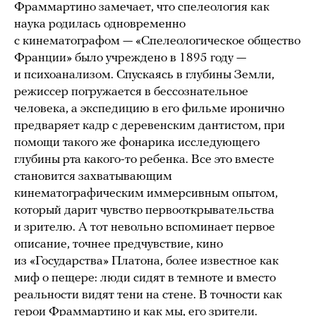
Фраммартино замечает, что спелеология как
наука родилась одновременно
с кинематографом — «Спелеологическое общество
Франции» было учреждено в 1895 году —
и психоанализом. Спускаясь в глубины Земли,
режиссер погружается в бессознательное
человека, а экспедицию в его фильме иронично
предваряет кадр с деревенским дантистом, при
помощи такого же фонарика исследующего
глубины рта какого-то ребенка. Все это вместе
становится захватывающим
кинематографическим иммерсивным опытом,
который дарит чувство первооткрывательства
и зрителю. А тот невольно вспоминает первое
описание, точнее предчувствие, кино
из «Государства» Платона, более известное как
миф о пещере: люди сидят в темноте и вместо
реальности видят тени на стене. В точности как
герои Фраммартино и как мы, его зрители.