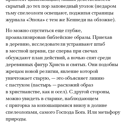
скрытый до тех пор заповедный уголок (недаром
тьму спелеологи освещают, поджигая страницы
журнала «Эпоха» с тем же Кеннеди на обложке).
Но можно спуститься еще глубже,
проанализировав библейские образы. Приехав
в деревню, исследователи устраивают штаб
в местной церкви, где сперва при свечах
обсуждают план действий, а ночью спят среди
деревянных фигур Христа и святых. Они подобны
жрецам новой религии, явление которой
уничтожает старую, — это объясняет линию
с пастухом (пастырь — расхожий образ
в христианстве, как и осел). С другой стороны,
можно увидеть в старике, наблюдающем
с пригорка за копошащимися внизу в долине
спелеологами, самого Господа Бога. Или метафору
природы.