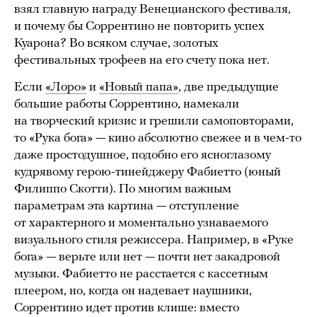
взял главную награду Венецианского фестиваля,
и почему бы Соррентино не повторить успех
Куарона? Во всяком случае, золотых
фестивальных трофеев на его счету пока нет.
Если
«Лоро»
и
«Новый папа»
, две предыдущие
большие работы Соррентино, намекали
на творческий кризис и грешили самоповторами,
то «Рука бога» — кино абсолютно свежее и в чем-то
даже простодушное, подобно его ясноглазому
кудрявому герою-тинейджеру Фабиетто (юный
Филиппо Скотти). По многим важным
параметрам эта картина — отступление
от характерного и моментально узнаваемого
визуального стиля режиссера. Например, в «Руке
бога» — верьте или нет — почти нет закадровой
музыки. Фабиетто не расстается с кассетным
плеером, но, когда он надевает наушники,
Соррентино идет против клише: вместо