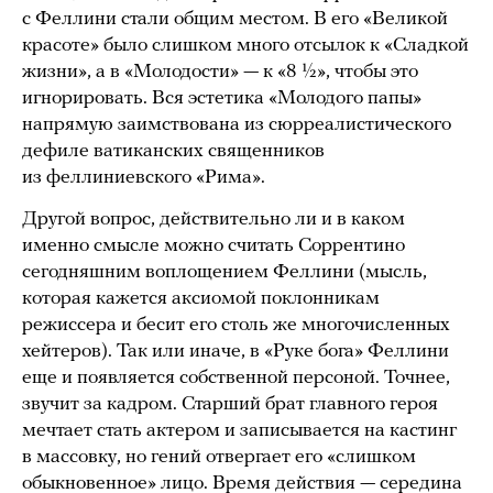
с Феллини стали общим местом. В его «Великой
красоте» было слишком много отсылок к «Сладкой
жизни», а в «Молодости» — к «8 ½», чтобы это
игнорировать. Вся эстетика «Молодого папы»
напрямую заимствована из сюрреалистического
дефиле ватиканских священников
из феллиниевского «Рима».
Другой вопрос, действительно ли и в каком
именно смысле можно считать Соррентино
сегодняшним воплощением Феллини (мысль,
которая кажется аксиомой поклонникам
режиссера и бесит его столь же многочисленных
хейтеров). Так или иначе, в «Руке бога» Феллини
еще и появляется собственной персоной. Точнее,
звучит за кадром. Старший брат главного героя
мечтает стать актером и записывается на кастинг
в массовку, но гений отвергает его «слишком
обыкновенное» лицо. Время действия — середина