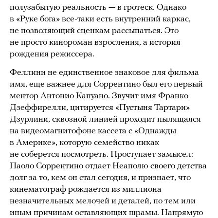
полузабытую реальность — в гротеск. Однако
в «Руке бога» все-таки есть внутренний каркас,
не позволяющий сценкам рассыпаться. Это
не просто кинороман взросления, а история
рождения режиссера.
Феллини не единственное знаковое для фильма
имя, еще важнее для Соррентино был его первый
ментор Антонио Капуано. Звучит имя Франко
Дзеффирелли, цитируется «Пустыня Тартари»
Дзурлини, сквозной линией проходит пылящаяся
на видеомагнитофоне кассета с «Однажды
в Америке», которую семейство никак
не соберется посмотреть. Проступает замысел:
Паоло Соррентино отдает Неаполю своего детства
долг за то, кем он стал сегодня, и признает, что
кинематограф рождается из миллиона
незначительных мелочей и деталей, по тем или
иным причинам оставляющих шрамы. Напрямую