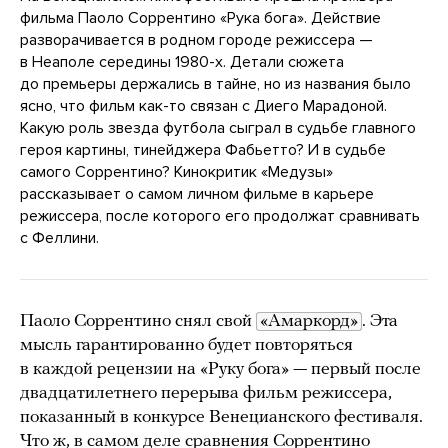
фильма Паоло Соррентино «Рука бога». Действие
разворачивается в родном городе режиссера —
в Неаполе середины 1980-х. Детали сюжета
до премьеры держались в тайне, но из названия было
ясно, что фильм как-то связан с Диего Марадоной.
Какую роль звезда футбола сыграл в судьбе главного
героя картины, тинейджера Фабьетто? И в судьбе
самого Соррентино? Кинокритик «Медузы»
рассказывает о самом личном фильме в карьере
режиссера, после которого его продолжат сравнивать
с Феллини.
Паоло Соррентино снял свой
«Амаркорд»
. Эта
мысль гарантированно будет повторяться
в каждой рецензии на «Руку бога» — первый после
двадцатилетнего перерыва фильм режиссера,
показанный в конкурсе Венецианского фестиваля.
Что ж, в самом деле сравнения Соррентино