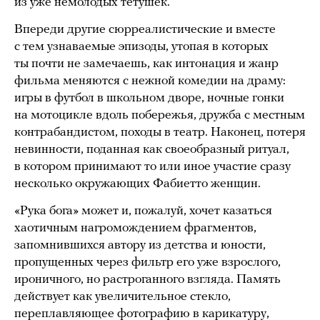
из уже немолодых тетушек.
Впереди другие сюрреалистические и вместе
с тем узнаваемые эпизоды, утопая в которых
ты почти не замечаешь, как интонация и жанр
фильма меняются с нежной комедии на драму:
игры в футбол в школьном дворе, ночные гонки
на мотоцикле вдоль побережья, дружба с местным
контрабандистом, походы в театр. Наконец, потеря
невинности, поданная как своеобразный ритуал,
в котором принимают то или иное участие сразу
несколько окружающих Фабиетто женщин.
«Рука бога» может и, пожалуй, хочет казаться
хаотичным нагромождением фрагментов,
запомнившихся автору из детства и юности,
пропущенных через фильтр его уже взрослого,
ироничного, но растроганного взгляда. Память
действует как увеличительное стекло,
переплавляющее фотографию в карикатуру,