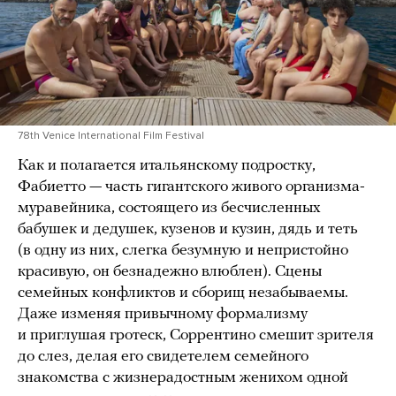
78th Venice International Film Festival
Как и полагается итальянскому подростку,
Фабиетто — часть гигантского живого организма-
муравейника, состоящего из бесчисленных
бабушек и дедушек, кузенов и кузин, дядь и теть
(в одну из них, слегка безумную и непристойно
красивую, он безнадежно влюблен). Сцены
семейных конфликтов и сборищ незабываемы.
Даже изменяя привычному формализму
и приглушая гротеск, Соррентино смешит зрителя
до слез, делая его свидетелем семейного
знакомства с жизнерадостным женихом одной