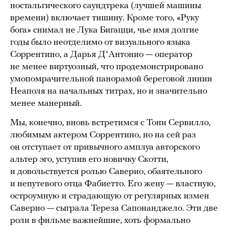
ностальгического саундтрека (лучшей машины
времени) включает тишину. Кроме того, «Руку
бога» снимал не Лука Бигацци, чье имя долгие
годы было неотделимо от визуального языка
Соррентино, а Дарья ДʼАнтонио — оператор
не менее виртуозный, что продемонстрировано
умопомрачительной панорамой береговой линии
Неаполя на начальных титрах, но и значительно
менее манерный.
Мы, конечно, вновь встретимся с Тони Сервилло,
любимым актером Соррентино, но на сей раз
он отступает от привычного амплуа авторского
альтер эго, уступив его новичку Скотти,
и довольствуется ролью Саверио, обаятельного
и непутевого отца Фабиетто. Его жену — властную,
остроумную и страдающую от регулярных измен
Саверио — сыграла Тереза Сапонанджело. Эти две
роли в фильме важнейшие, хоть формально