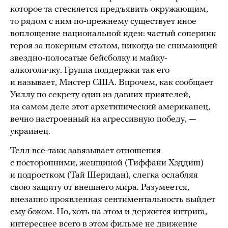
которое та стесняется предъявить окружающим,
то рядом с ним по-прежнему существует иное
воплощение национальной идеи: частый соперник
героя за покерным столом, никогда не снимающий
звездно-полосатые бейсболку и майку-
алкоголичку. Группа поддержки так его
и называет, Мистер США. Впрочем, как сообщает
Уиллу по секрету один из давних приятелей,
на самом деле этот архетипический американец,
вечно настроенный на агрессивную победу, —
украинец.
Телл все-таки завязывает отношения
с посторонними, женщиной (Тиффани Хэддиш)
и подростком (Тай Шеридан), слегка ослабляя
свою защиту от внешнего мира. Разумеется,
внезапно проявленная сентиментальность выйдет
ему боком. Но, хоть на этом и держится интрига,
интереснее всего в этом фильме не движение