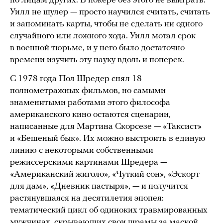
по лицам других. В покере без этого не выиграть.
Уилл не шулер — просто научился считать, считать
и запоминать карты, чтобы не сделать ни одного
случайного или ложного хода. Уилл мотал срок
в военной тюрьме, и у него было достаточно
времени изучить эту науку вдоль и поперек.
С 1978 года Пол Шредер снял 18
полнометражных фильмов, но самыми
знаменитыми работами этого философа
американского кино остаются сценарии,
написанные для Мартина Скорсезе — «Таксист»
и «Бешеный бык». Их можно выстроить в единую
линию с некоторыми собственными
режиссерскими картинами Шредера —
«Американский жиголо», «Чуткий сон», «Эскорт
для дам», «Дневник пастыря», — и получится
растянувшаяся на десятилетия эпопея:
тематический цикл об одиноких травмированных
мужчинах, скрывающих свои шрамы за маской