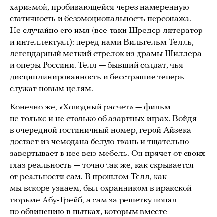
харизмой, пробивающейся через намеренную
статичность и безэмоциональность персонажа.
Не случайно его имя (все-таки Шредер литератор
и интеллектуал): перед нами Вильгельм Телль,
легендарный меткий стрелок из драмы Шиллера
и оперы Россини. Телл — бывший солдат, чья
дисциплинированность и бесстрашие теперь
служат новым целям.
Конечно же, «Холодный расчет» — фильм
не только и не столько об азартных играх. Войдя
в очередной гостиничный номер, герой Айзека
достает из чемодана белую ткань и тщательно
завертывает в нее всю мебель. Он прячет от своих
глаз реальность — точно так же, как скрывается
от реальности сам. В прошлом Телл, как
мы вскоре узнаем, был охранником в иракской
тюрьме Абу-Грейб, а сам за решетку попал
по обвинению в пытках, которым вместе