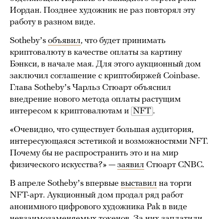
Иордан. Позднее художник не раз повторял эту
работу в разном виде.
Sothebyʼs
объявил
, что будет принимать
криптовалюту в качестве оплаты за картину
Бэнкси, в начале мая. Для этого аукционный дом
заключил соглашение с криптобиржей Coinbase.
Глава Sothebyʼs Чарльз Стюарт объяснил
внедрение нового метода оплаты растущим
интересом к криптовалютам и
NFT
.
«Очевидно, что существует большая аудитория,
интересующаяся эстетикой и возможностями NFT.
Почему бы не распространить это и на мир
физического искусства?» —
заявил
Стюарт CNBC.
В апреле Sothebyʼs впервые
выставил
на торги
NFT-арт. Аукционный дом продал ряд работ
анонимного цифрового художника Pak в виде
невзаимозаменяемых токенов. За них заплатили