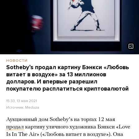
НОВОСТИ
Sothebyʼs продал картину Бэнкси «Любовь
витает в воздухе» за 13 миллионов
долларов. И впервые разрешил
покупателю расплатиться криптовалютой
15:33, 13 мая 2021
Источник:
Meduza
Аукционный дом Sothebyʼs на торгах 12 мая
продал
картину уличного художника Бэнкси «Love
Is In The Air» («Любовь витает в воздухе»). Она