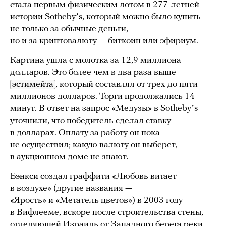
стала первым физическим лотом в 277-летней
истории Sothebyʼs, который можно было купить
не только за обычные деньги,
но и за криптовалюту — биткоин или эфириум.
Картина ушла с молотка за 12,9 миллиона
долларов. Это более чем в два раза выше
эстимейта
, который составлял от трех до пяти
миллионов долларов. Торги продолжались 14
минут. В ответ на запрос «Медузы» в Sothebyʼs
уточнили, что победитель сделал ставку
в долларах. Оплату за работу он пока
не осуществил; какую валюту он выберет,
в аукционном доме не знают.
Бэнкси
создал
граффити «Любовь витает
в воздухе» (другие названия —
«Ярость» и «Метатель цветов») в 2003 году
в Вифлееме, вскоре после строительства стены,
отделяющей Израиль от Западного берега реки