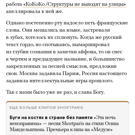
работа
«КоКоКо /Структуры не выходят на улицы»
апеллировала к ней же.
Однако постепенно рту надоело петь французские
слова. Они мешались на языке, застревали
в зубах, хотелось их сплюнуть. Когда же русский
текст гордо, но спотыкаясь, вымаршировал
из глубин сознания в заметки айфона, то он снес
к чертям и предыдущее название, и большинство
закрепленных за песней смыслов, предложив
свои. Москва задавила Париж, Россия настоящего
задавила интеллектуальные игры прошлого.
Так с нами было уже не раз, и слава Богу.
ЕЩЕ БОЛЬШЕ КЛИПОВ SHORTPARIS
Буги на костях в стране без памяти
«Эта ночь
непоправима» — песня Shortparis на стихи Осипа
Мандельштама. Премьера клипа на «Медузе»