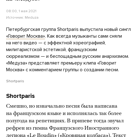
08:00, 1 мая 2021
Источник:
Meduza
Петербургская группа Shortparis выпустила новый сингл
«Говорит Москва»
. Как всегда музыканты сами сняли
на него видео — с эффектной хореографией,
милитаристской эстетикой, французским
сюрреализмом — и беспощадным русским анархизмом.
«Медуза» представляет премьеру клипа «Говорит
Москва» с комментарием группы о создании песни.
Shortparis
Shortparis
Смешно, но изначально песня была написана
на французском языке и исполнялась так более
полугода на репетициях. В припеве тогда звучал
рефрен из гимна Французского Иностранного
легиона «Le Boudin» («Кровяная колбаса»). Текст