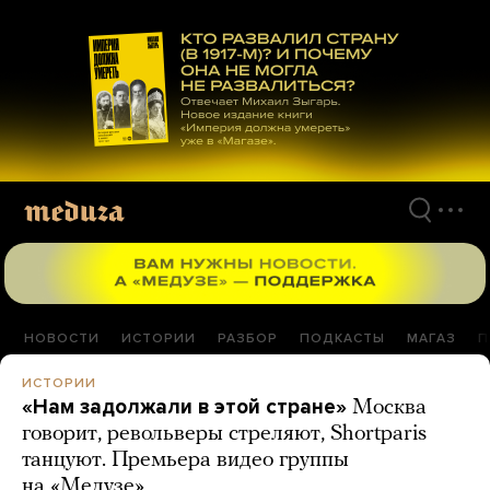
Перейти
к
материалам
НОВОСТИ
ИСТОРИИ
РАЗБОР
ПОДКАСТЫ
МАГАЗ
П
ИСТОРИИ
«Нам задолжали в этой стране»
Москва
говорит, револьверы стреляют, Shortparis
танцуют. Премьера видео группы
на «Медузе»