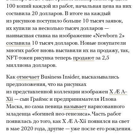
100 копий каждой из работ, начальная цена на них
составила 20 долларов. В итоге на каждый
из рисунков поступило больше 10 тысяч заявок,
их купили за несколько тысяч долларов —
наивысшая ставка на изображение «Newborn 2»
составила
10 тысяч долларов. Новые покупатели
многих работ вновь выставили их на продажу, так,
NFT-токен рисунка теперь
продают
за 2,5
миллиона долларов.
Как
отмечает
Business Insider, высказывались
предположения, что на рисунках
из представленной коллекции изображен
X Æ A-
Xii
— сын Граймс и предпринимателя Илона
Маска, но сама певица
называет
нарисованного
младенца «богиней нео-генезиса». Часть работ
появилась до того, как X Æ A-Xii
появился на свет
в мае 2020 года, другие — уже после его рождения.