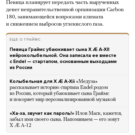
Певица планирует передать часть вырученных
денег неправительственной организации Carbon
180, занимающейся вопросами климата
и снижением выбросов углекислого газа.
ЕЩЕ О ГРАЙМС
Певица Граймс убаюкивает сына X Æ A-XII
нейроколыбельной. Она записала ее вместе
с Endel — стартапом, основанным выходцами
из России
Колыбельная для X Æ A-Xii
«Медуза»
рассказывает историю стартапа Endel родом
из России, который убаюкивает сына Граймс
и покоряет мир персонализированной музыкой
«Ха-ха, звучит как пароль!»
Илон Маск, кажется,
забыл имя своего сына. Напоминаем — его зовут
X Æ A-12