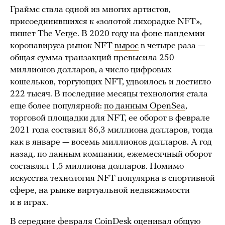
Граймс стала одной из многих артистов,
присоединившихся к «золотой лихорадке NFT»,
пишет The Verge. В 2020 году на фоне пандемии
коронавируса рынок NFT
вырос
в четыре раза —
общая сумма транзакций превысила 250
миллионов долларов, а число цифровых
кошельков, торгующих NFT, удвоилось и достигло
222 тысяч. В последние месяцы технология стала
еще более популярной:
по данным OpenSea
,
торговой площадки для NFT, ее оборот в феврале
2021 года составил 86,3 миллиона долларов, тогда
как в январе — восемь миллионов долларов. А год
назад, по данным компании, ежемесячный оборот
составлял 1,5 миллиона долларов. Помимо
искусства технология NFT популярна в спортивной
сфере, на рынке виртуальной недвижимости
и в играх.
В середине февраля CoinDesk
оценивал
общую