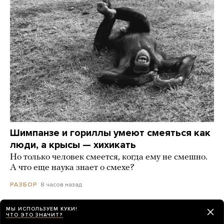
Шимпанзе и гориллы умеют смеяться как
люди, а крысы — хихикать
Но только человек смеется, когда ему не смешно.
А что еще наука знает о смехе?
8 часов назад
РАЗБОР
МЫ ИСПОЛЬЗУЕМ КУКИ!
В Таиланде ученик открыл стрельбу в школе
ЧТО ЭТО ЗНАЧИТ?