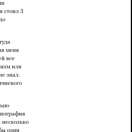
ии
н стоил 3
до
туда
ля меня
ей все
еизм или
не знал.
ичневого
иваю
онография
ь несколько
бы один