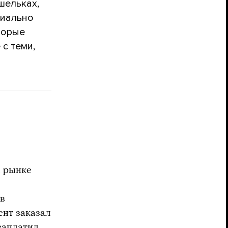
шельках,
циально
оторые
 с теми,
а рынке
ов
ент заказал
заплатил