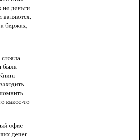
о не деньги
и валяются,
на биржах,
е стояла
й была
 Книга
 заходить
апомнить
то какое-то
вый офис
ьших денег