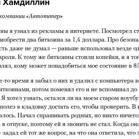
 Хамдиллин
 компании «Автопитер»
ны я узнал из рекламы в интернете. Посмотрел с
иобрести два биткоина за 1,4 доллара. Про безоп
сть даже не думал — раньше использовал везде о
ароли. К тому же биткоины стоили копейки, и я то
влял, кому может понадобиться мое состояние в 85
е-то время я забыл о них и удалил с компьютера вс
биткоинами, потом поменял его и не вспоминал до
 Я хотел узнать, остался ли на моем старом ноутбу
 полез в кладовку достать его, чтобы проверить. В
залось. Начал спрашивать родных, но никто ничего 
в отпуске, поэтому ей я звонить не стал. Когда он
задал ей тот же вопрос, на что она ответила, что 