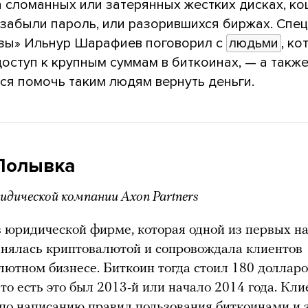
 сломанных или затерянных жестких дисках, ко
 забыли пароль, или разорившихся биржах. Спе
зы» Ильнур Шарафиев поговорил с
людьми
, к
оступ к крупным суммам в биткоинах, — а также
ся помочь таким людям вернуть деньги.
Полывка
идической компании Axon Partners
в юридической фирме, которая одной из первых н
нялась криптовалютой и сопровождала клиентов
лютном бизнесе. Биткоин тогда стоил 180 доллар
 то есть это был 2013-й или начало 2014 года. Кли
 по написанию правил пользования биткоинами и 