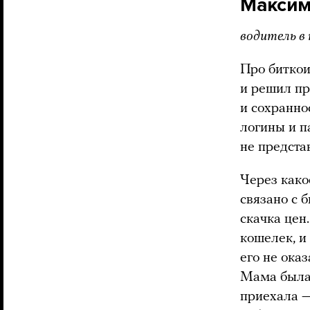
Максим
водитель в
Про биткои
и решил пр
и сохранно
логины и п
не предста
Через како
связано с 
скачка цен.
кошелек, и
его не ока
Мама была 
приехала — 