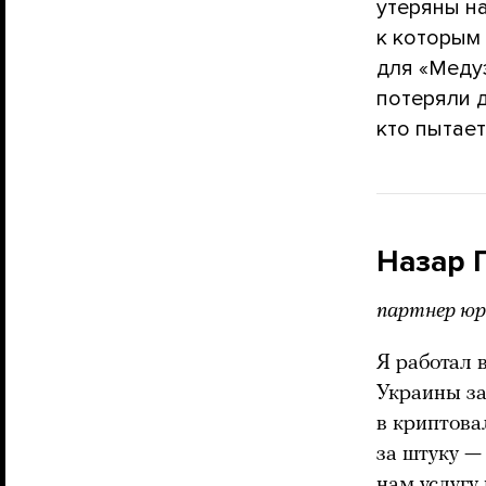
утеряны на
к которым
для «Меду
потеряли д
кто пытает
Назар 
партнер юр
Я работал 
Украины за
в криптова
за штуку —
нам услугу