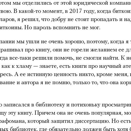
потом мы отделились от этой юридической компан
вою. В какой-то момент, в 2017 году, когда биткои
ларов, я решил, что добру не стоит пропадать и на
иткоины. Но пароль вспомнить не мог.
пании мы ушли не очень хорошо, поэтому, когда я 
прашивал про книгу, они не горели желанием ее д
огда все-таки решили помочь, не смогли найти. К н
 как к хламу — знаете, есть книги про научный ат
ресь. А ее истинную ценность никто, кроме меня, 
вание и автора я не помню, только то, что она кор
о записался в библиотеку и потихоньку просматр
ищу эту книгу. Причем она не очень популярная, м
графомана, который защитил диссертацию. Но ест
ых библиотек, где обязательно должен быть хотя 