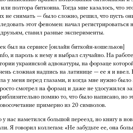
 или полтора биткоина. Тогда мне казалось, что эт
их не снимать — было сложно, решил, что пусть он
сследовать этот феномен: начал регистрироваться 
друзьям, ставил разные эксперименты.
к был на сервисе [онлайн биткойн-кошельков]
info, и пароль к нему я выбрал случайно. На работ
стории украинской адвокатуры, на форзаце которо
чень сложная надпись на латинице — ее я и ввел.
яла у меня перед глазами, и когда мне нужно было
 просто смотрел на форзац и даже не удосужился з
приблизительно помню то, что было написано, но э
овосочетание примерно из 20 символов.
о у нас наметился большой переезд, но книгу в но
ли. Я говорил коллегам: «Не забудьте ее, она бол