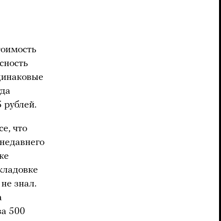
тоимость
асность
динаковые
гда
 рублей.
е, что
 недавнего
ке
 кладовке
не знал.
а
за 500