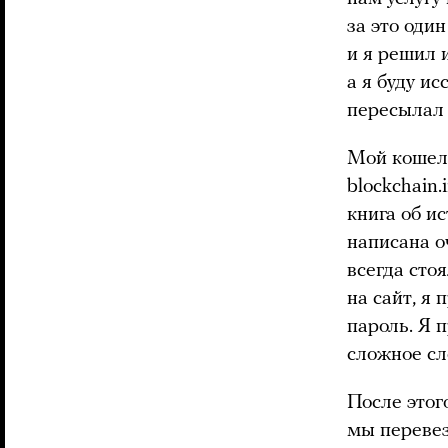
за это один
и я решил 
а я буду и
пересылал 
Мой кошеле
blockchain.
книга об и
написана о
всегда сто
на сайт, я
пароль. Я 
сложное сл
После этог
мы перевез