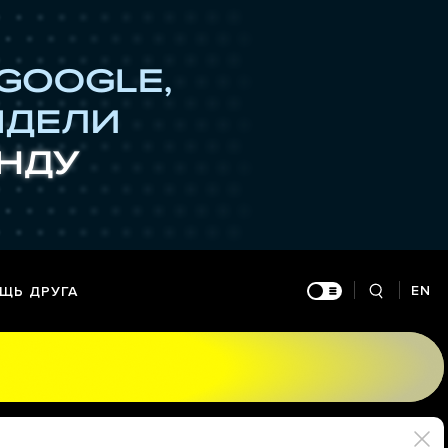
EN
ЩЬ ДРУГА