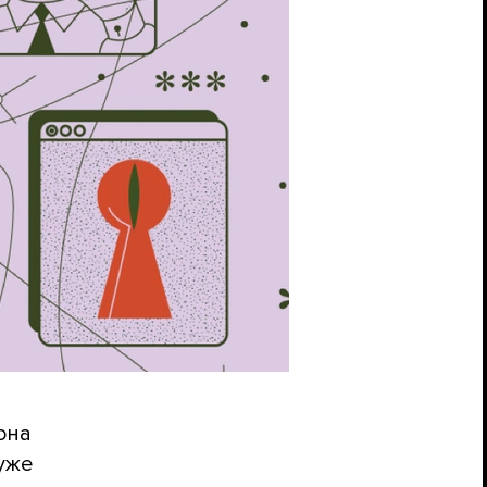
иона
уже