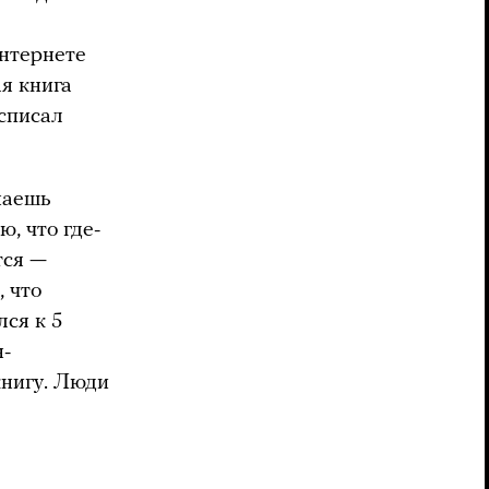
интернете
ая книга
 списал
наешь
ю, что где-
тся —
, что
лся к 5
н-
книгу. Люди