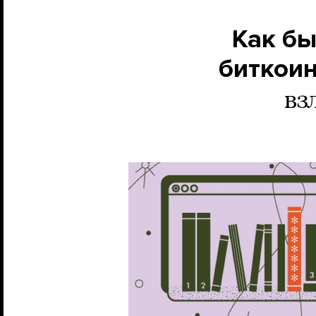
Как бы
биткои
вз