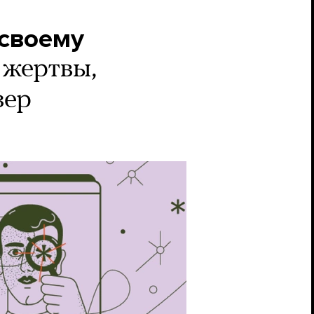
 своему
 жертвы,
зер