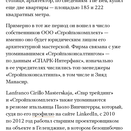
столиц», архитектор, по сведениям The Bell, купил
еще две квартиры — площадью 185 и 222
квадратных метра.
Примерно в тот же период он вошел в число
собственников ООО «Стройгазкомплект» —
именно оно будет юридическим лицом его
архитектурной мастерской. Фирма связана с уже
упоминавшимся «Стройгазконсалтингом» —
по данным «СПАРК-Интерфакс», изначально
в ее учредителях числились топ-менеджеры
«Стройгазконсалтинга», в том числе и Зияд
Манасир.
Lanfranco Cirillo Masterskaja, «Стар трейдинг»
и «Стройгазкомплект» также упоминаются
в резюме итальянца Паоло Винчигерры, который,
судя по его
профилю
на сайте LinkedIn, с 2010
по 2012 год работал старшим проектировщиком
на объекте в Геленджике, в котором безошибочно