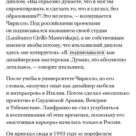
диплом. «Вы серьезно думаете, что я мог бы
спроектировать и сделать то, что я сделал, без
образования?! Это нелепо», — возмущается
Чирилло. Под российскими проектами
он подписывался названием своей студии
(Lanfranco Cirillo Masterskaja), а не собственным
именем
якобы потому, что итальянский диплом
здесь «не котируется». «Я
подписывался
как
дизайнерская мастерская. Думаю, это абсолютно
легально», — говорит итальянец.
После учебы в университете Чирилло, по его
словам, «получил опыт как дизайнер мебели
и интерьеров» в Италии. Потом сделал «несколько
проектов» в Саудовской Аравии, Венгрии
и Узбекистане. Ланфранко не стал углубляться
в воспоминания об этих временах, поскольку его
«настоящая карьера» началась только в России.
Он приехал сюда в 1993 году «с портфелем