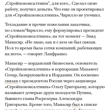
„Стройгазконсалтинга“, для кого… Сделал свою
работу, получил деньги». Что еще он проектировал
для «Стройгазконсалтинга», Чирилло не уточнил.
Техзадание и прочие пожелания заказчика,
по словам Чирилло, ему формулировал президент
«Стройгазконсалтинга», на тот момент — Зияд
Манасир. «Не знаю, как и с кем он был связан.
Но в то время была сотня компаний, работающих
на него», — говорит Ланфранко.
Манасир — иорданский бизнесмен, основатель
«Стройгазконсалтинга» и корпорации Manaseer
Group, базирующейся в Иордании. Он косвенно
связан
с президентом России через акционера
«Стройгазконсалтинга» Ольгу Григорьеву, которую
называют дочерью друга молодости Путина,
бывшего главы Росрезерва Александра
Григорьева. Кроме того, Манасир
был
в списке