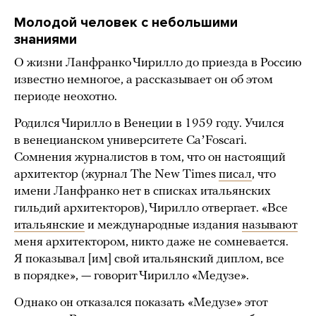
Молодой человек с небольшими
знаниями
О жизни Ланфранко Чирилло до приезда в Россию
известно немногое, а рассказывает он об этом
периоде неохотно.
Родился Чирилло в Венеции в 1959 году. Учился
в венецианском университете CaʼFoscari.
Сомнения журналистов в том, что он настоящий
архитектор (журнал The New Times
писал
, что
имени Ланфранко нет в списках итальянских
гильдий архитекторов), Чирилло отвергает. «Все
итальянские
и международные издания
называют
меня архитектором, никто даже не сомневается.
Я показывал [им] свой итальянский диплом, все
в порядке», — говорит Чирилло «Медузе».
Однако он отказался показать «Медузе» этот