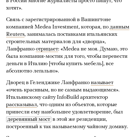
в России многие журналисты просто пишут, что
хотят».
Связь с зарегистрированной в Вашингтоне
компанией Medea Investment, которая, по
данным
Reuters
, занималась поставками итальянских
строительных материалов для «дворца»,
Ланфранко
отрицает
: «Medea не моя. Думаю, это
была компания-мостик для того, чтобы перевести
деньги в Италию [чтобы купить мебель], все
абсолютно легально».
Дворец в Геленджике Ланфранко
называет
«очень красивым, но не самым выдающимся».
Итальянскому сайту InfoBuild архитектор
рассказывал
, что одним из объектов, которые
принесли ему наибольшее удовлетворение, был
деревянный мост
в этой же резиденции,
построенный к так называемому чайному домику.