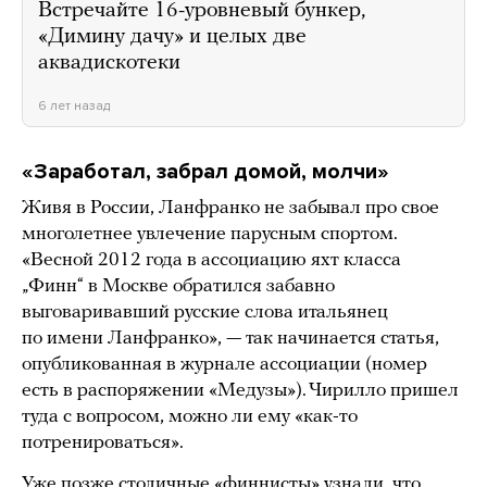
Встречайте 16-уровневый бункер,
«Димину дачу» и целых две
аквадискотеки
6 лет назад
«Заработал, забрал домой, молчи»
Живя в России, Ланфранко не забывал про свое
многолетнее увлечение парусным спортом.
«Весной 2012 года в ассоциацию яхт класса
„Финн“ в Москве обратился забавно
выговаривавший русские слова итальянец
по имени Ланфранко», — так начинается статья,
опубликованная в журнале ассоциации (номер
есть в распоряжении «Медузы»). Чирилло пришел
туда с вопросом, можно ли ему «как-то
потренироваться».
Уже позже столичные «финнисты» узнали, что