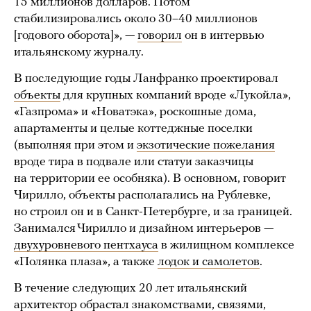
15 миллионов долларов. Потом
стабилизировались около 30–40 миллионов
[годового оборота]», —
говорил
он в интервью
итальянскому журналу.
В последующие годы Ланфранко проектировал
объекты
для крупных компаний вроде «Лукойла»,
«Газпрома» и «Новатэка», роскошные дома,
апартаменты и целые коттеджные поселки
(выполняя при этом и
экзотические пожелания
вроде тира в подвале или статуи заказчицы
на территории ее особняка). В основном, говорит
Чирилло, объекты располагались на Рублевке,
но строил он и в Санкт-Петербурге, и за границей.
Занимался Чирилло и дизайном интерьеров —
двухуровневого пентхауса
в жилищном комплексе
«Полянка плаза», а также
лодок и самолетов
.
В течение следующих 20 лет итальянский
архитектор обрастал знакомствами, связями,