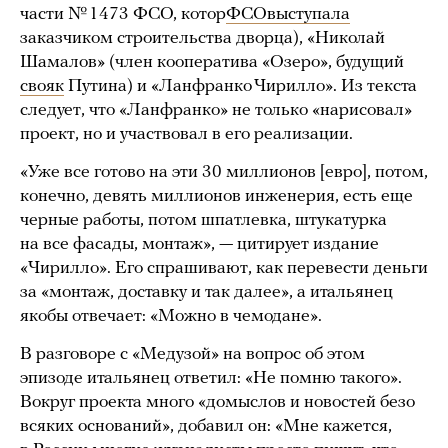
части № 1473 ФСО, котор
ФСОвыступала
заказчиком строительства дворца), «Николай
Шамалов» (член кооператива «Озеро», будущий
свояк
Путина) и «Ланфранко Чирилло». Из текста
следует, что «Ланфранко» не только «нарисовал»
проект, но и участвовал в его реализации.
«Уже все готово на эти 30 миллионов [евро], потом,
конечно, девять миллионов инженерия, есть еще
черные работы, потом шпатлевка, штукатурка
на все фасады, монтаж», — цитирует издание
«Чирилло». Его спрашивают, как перевести деньги
за «монтаж, доставку и так далее», а итальянец
якобы отвечает: «Можно в чемодане».
В разговоре с «Медузой» на вопрос об этом
эпизоде итальянец ответил: «Не помню такого».
Вокруг проекта много «домыслов и новостей безо
всяких оснований», добавил он: «Мне кажется,