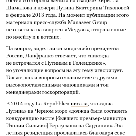
гостей со стороны жениха на свадьбе Кирилла
Шамалова и дочери Путина Екатерины Тихоновой
в феврале 2013 года. На момент публикации этого
материала пресс-служба Manaseer Group
не ответила на вопросы «Медузы», отправленные
по имейлу и в вотсапе.
На вопрос, видел ли он когда-либо президента
России, Ланфранко отвечает, что «никогда
не встречался с Путиным в Геленджике»,
но уточняющие вопросы на эту тему игнорирует.
Так же, как и вопросы о знакомстве с другими
высокопоставленными чиновниками и топ-
менеджерами госкорпораций.
В 2014 году La Repubblica
писала
, что «дача
Путина» на Черном море «должна была составить
конкуренцию вилле [бывшего премьер-министра
Италии Сильвио] Берлускони на Сардинии». Эта
летняя резиденция прославилась благодаря
секс-