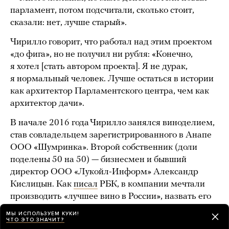
парламент, потом подсчитали, сколько стоит,
сказали: нет, лучше старый».
Чирилло говорит, что работал над этим проектом
«до фига», но не получил ни рубля: «Конечно,
я хотел [стать автором проекта]. Я не дурак,
я нормальный человек. Лучше остаться в истории
как архитектор Парламентского центра, чем как
архитектор дачи».
В начале 2016 года Чирилло занялся виноделием,
став совладельцем зарегистрированного в Анапе
ООО «Шумринка». Второй собственник (доли
поделены 50 на 50) — бизнесмен и бывший
директор ООО «Лукойл-Информ» Александр
Кислицын. Как
писал
РБК, в компании мечтали
производить «лучшее вино в России», назвать его
хотели «Фантастика». Винодельня расположилась
МЫ ИСПОЛЬЗУЕМ КУКИ!
в селе Гай-Кодзор, в тех же краях Чирилло
ЧТО ЭТО ЗНАЧИТ?