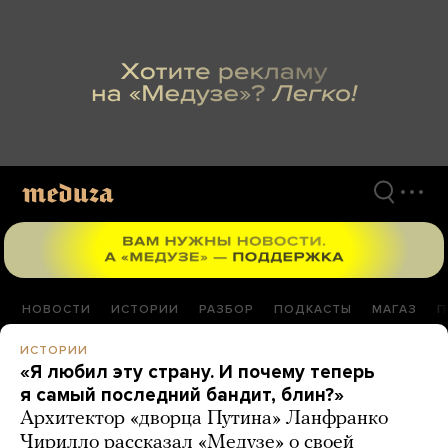
Перейти
к
материалам
НОВОСТИ
ИСТОРИИ
РАЗБОР
ПОДКАСТЫ
МАГАЗ
П
ИСТОРИИ
«Я любил эту страну. И почему теперь
я самый последний бандит, блин?»
Архитектор «дворца Путина» Ланфранко
Чирилло рассказал «Медузе» о своей