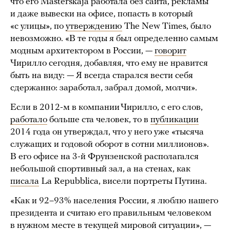
что его Masterskaja работала без сайта, рекламы
и даже вывески на офисе, попасть в который
«с улицы», по
утверждению
The New Times, было
невозможно. «В те годы я был определенно самым
модным архитектором в России, —
говорит
Чирилло сегодня, добавляя, что ему не нравится
быть на виду: — Я всегда старался вести себя
сдержанно: заработал, забрал домой, молчи».
Если в 2012-м в компании Чирилло, с его слов,
работало
больше ста человек, то в
публикации
2014 года он утверждал, что у него уже «тысяча
служащих и годовой оборот в сотни миллионов».
В его офисе на 3-й Фрунзенской располагался
небольшой спортивный зал, а на стенах, как
писала
La Repubblica, висели портреты Путина.
«Как и 92–93% населения России, я люблю нашего
президента и считаю его правильным человеком
в нужном месте в текущей мировой ситуации», —