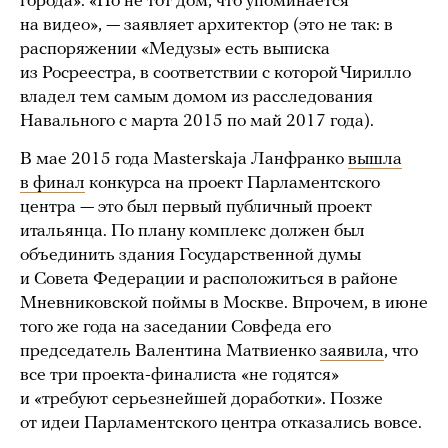
города». «Но не тот дом, что упоминается
на видео», — заявляет архитектор (это не так: в
распоряжении «Медузы» есть выписка
из Росреестра, в соответствии с которой Чирилло
владел тем самым домом из расследования
Навального с марта 2015 по май 2017 года).
В мае 2015 года Masterskaja Ланфранко
вышла
в финал
конкурса на проект Парламентского
центра — это был первый публичный проект
итальянца. По плану комплекс должен был
объединить здания Государственной думы
и Совета Федерации и расположиться в районе
Мневниковской поймы в Москве. Впрочем, в июне
того же года на заседании Совфеда его
председатель Валентина Матвиенко
заявила
, что
все три проекта-финалиста «не годятся»
и «требуют серьезнейшей доработки». Позже
от идеи Парламентского центра отказались вовсе.