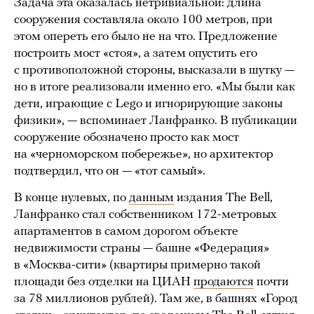
Задача эта оказалась нетривиальной: длина
сооружения составляла около 100 метров, при
этом опереть его было не на что. Предложение
построить мост «стоя», а затем опустить его
с противоположной стороны, высказали в шутку —
но в итоге реализовали именно его. «Мы были как
дети, играющие с Lego и игнорирующие законы
физики», — вспоминает Ланфранко. В публикации
сооружение обозначено просто как мост
на «черноморском побережье», но архитектор
подтвердил, что он — «тот самый».
В конце нулевых, по
данным
издания The Bell,
Ланфранко стал собственником 172-метровых
апартаментов в самом дорогом объекте
недвижимости страны — башне «Федерация»
в «Москва-сити» (квартиры примерно такой
площади без отделки на ЦИАН
продаются
почти
за 78 миллионов рублей). Там же, в башнях «Город