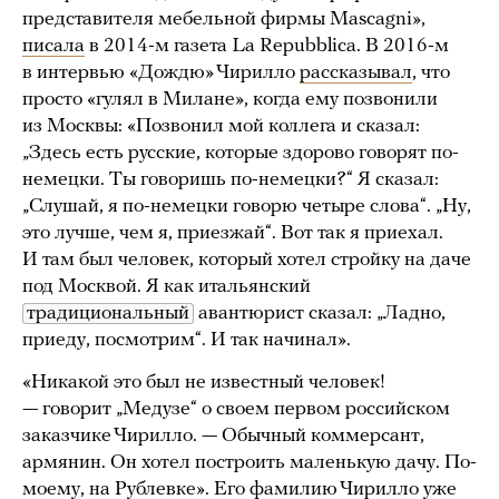
представителя мебельной фирмы Mascagni»,
писала
в 2014-м газета La Repubblica. В 2016-м
в интервью «Дождю» Чирилло
рассказывал
, что
просто «гулял в Милане», когда ему позвонили
из Москвы: «Позвонил мой коллега и сказал:
„Здесь есть русские, которые здорово говорят по-
немецки. Ты говоришь по-немецки?“ Я сказал:
„Слушай, я по-немецки говорю четыре слова“. „Ну,
это лучше, чем я, приезжай“. Вот так я приехал.
И там был человек, который хотел стройку на даче
под Москвой. Я как итальянский
традициональный
авантюрист сказал: „Ладно,
приеду, посмотрим“. И так начинал».
«Никакой это был не известный человек!
— говорит „Медузе“ о своем первом российском
заказчике Чирилло. — Обычный коммерсант,
армянин. Он хотел построить маленькую дачу. По-
моему, на Рублевке». Его фамилию Чирилло уже