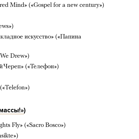
red Mind» («Gospel for a new century»)
ews»)
кладное искусство» («Папина
t We Drew»)
й Череп» («Телефон»)
(«Telefon»)
массы!»
)
hts Fly» («Sacro Bosco»)
sikte»)