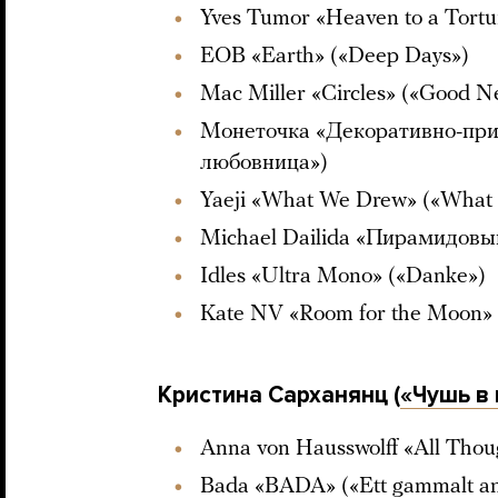
Yves Tumor «Heaven to a Tortu
EOB «Earth» («Deep Days»)
Mac Miller «Circles» («Good N
Монеточка «Декоративно-при
любовница»)
Yaeji «What We Drew» («Wha
Michael Dailida «Пирамидовы
Idles «Ultra Mono» («Danke»)
Kate NV «Room for the Moon» 
Кристина Сарханянц (
«Чушь в 
Anna von Hausswolff «All Thoug
Bada «BADA» («Ett gammalt an