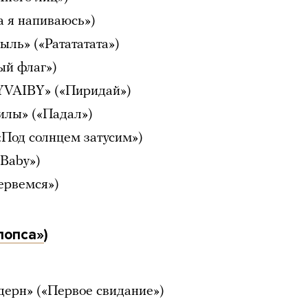
а я напиваюсь»)
ыль» («Ратататата»)
ый флаг»)
YVAIBY» («Пиридай»)
илы» («Падал»)
«Под солнцем затусим»)
 Baby»)
ервемся»)
попса»
)
дерн» («Первое свидание»)