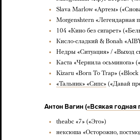
Slava Marlow «Артем» («Снов
Morgenshtern «Легендарная п
104 «Кино без сигарет» («Бел
Кисло-сладкий & Bonah «AIB
Недры «Ситуация» / «Выход с
Каста «Чернила осьминога» (
Kizaru «Born To Trap» («Block
«Тальник» «Сипс»
(«Давай пр
Антон Вагин (
«Всякая годная 
theabc «7» («Эго»)
нексюша «Осторожно, постмо