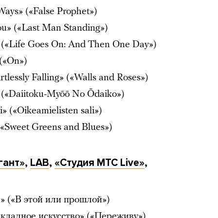
ays» («False Prophet»)
ou» («Last Man Standing»)
» («Life Goes On: And Then One Day»)
 («On»)
tlessly Falling» («Walls and Roses»)
«Daiitoku​-​Myōō No Ōdaiko»)
» («Oikeamielisten sali»)
 («Sweet Greens and Blues»)
гант»
,
LAB
,
«Студия МТС Live»
,
» («В этой или прошлой»)
кладное искусство» («Переживу»)