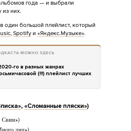
льбомов года — и выбрали
 из них.
 в один большой плейлист, который
usic
,
Spotify
и
«Яндекс.Музыке»
.
ОДКАСТА МОЖНО ЗДЕСЬ
020-го в разных жанрах
осьмичасовой (!!!) плейлист лучших
Вписка»
,
«Сломанные пляски»
)
 Свин»)
Много лиц»)