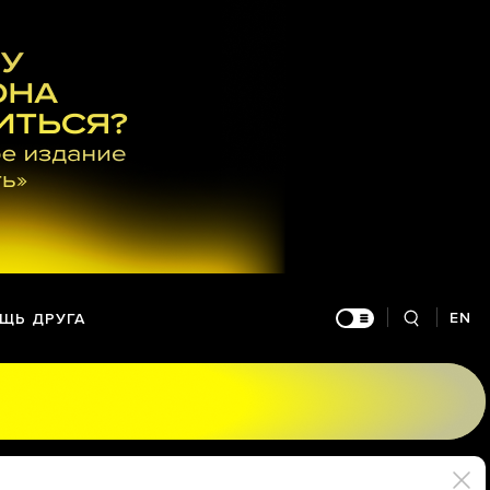
EN
ЩЬ ДРУГА