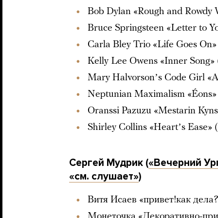
Bob Dylan «Rough and Rowdy W
Bruce Springsteen «Letter to Y
Carla Bley Trio «Life Goes On
Kelly Lee Owens «Inner Song»
Mary Halvorsonʼs Code Girl «Ar
Neptunian Maximalism «Éons» (
Oranssi Pazuzu «Mestarin Kynsi
Shirley Collins «Heartʼs Ease»
Сергей Мудрик (
«Вечерний Ур
«см. слушает»
)
Витя Исаев «привет!как дела?
Монеточка «Декоративно-при