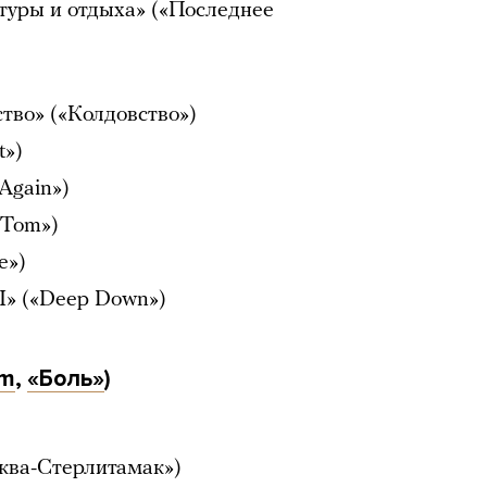
туры и отдыха» («Последнее
тво» («Колдовство»)
t»)
Again»)
(«Tom»)
e»)
I» («Deep Down»)
rm
,
«Боль»
)
ква-Стерлитамак»)