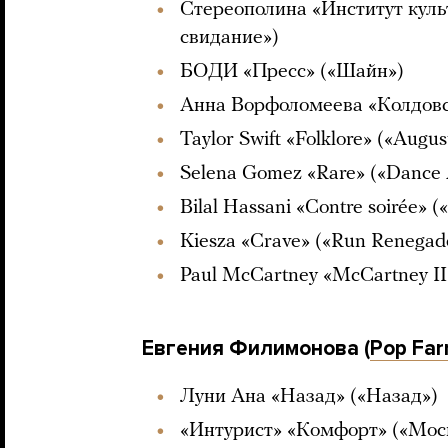
Стереополина «Институт куль
свидание»)
БОДИ «Пресс» («Шайн»)
Анна Ворфоломеева «Колдовс
Taylor Swift «Folklore» («Augus
Selena Gomez «Rare» («Dance 
Bilal Hassani «Contre soirée» 
Kiesza «Crave» («Run Renegad
Paul McCartney «McCartney II
Евгения Филимонова (
Pop Fa
Луни Ана «Назад» («Назад»)
«Интурист» «Комфорт» («Мос