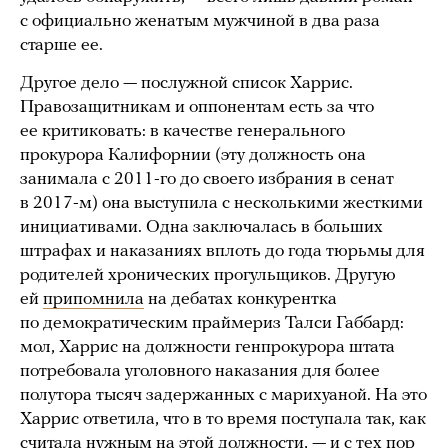
с официально женатым мужчиной в два раза
старше ее.
Другое дело — послужной список Харрис.
Правозащитникам и оппонентам есть за что
ее критиковать: в качестве генерального
прокурора Калифорнии (эту должность она
занимала с 2011-го до своего избрания в сенат
в 2017-м) она выступила с несколькими жесткими
инициативами. Одна заключалась в больших
штрафах и наказаниях вплоть до года тюрьмы для
родителей хронических прогульщиков. Другую
ей
припомнила
на дебатах конкурентка
по демократическим праймериз Талси Габбард:
мол, Харрис на должности генпрокурора штата
потребовала уголовного наказания для более
полутора тысяч задержанных с марихуаной. На это
Харрис ответила, что в то время поступала так, как
считала нужным на этой должности, — и с тех пор