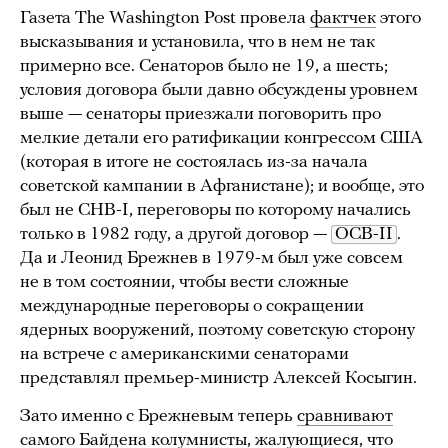
Газета The Washington Post провела
фактчек
этого
высказывания и установила, что в нем не так
примерно все. Сенаторов было не 19, а шесть;
условия договора были давно обсуждены уровнем
выше — сенаторы приезжали поговорить про
мелкие детали его ратификации конгрессом США
(которая в итоге не состоялась из-за начала
советской кампании в Афганистане); и вообще, это
был не СНВ-I, переговоры по которому начались
только в 1982 году, а другой договор —
ОСВ-II
.
Да и Леонид Брежнев в 1979-м был уже совсем
не в том состоянии, чтобы вести сложные
международные переговоры о сокращении
ядерных вооружений, поэтому советскую сторону
на встрече с американскими сенаторами
представлял премьер-министр Алексей Косыгин.
Зато именно с Брежневым теперь
сравнивают
самого Байдена колумнисты, жалующиеся, что