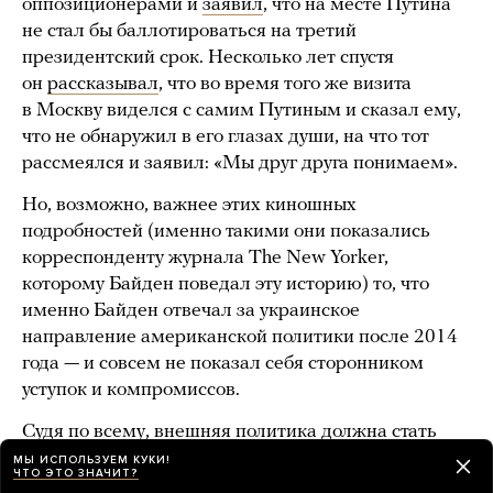
оппозиционерами и
заявил
, что на месте Путина
не стал бы баллотироваться на третий
президентский срок. Несколько лет спустя
он
рассказывал
, что во время того же визита
в Москву виделся с самим Путиным и сказал ему,
что не обнаружил в его глазах души, на что тот
рассмеялся и заявил: «Мы друг друга понимаем».
Но, возможно, важнее этих киношных
подробностей (именно такими они показались
корреспонденту журнала The New Yorker,
которому Байден поведал эту историю) то, что
именно Байден отвечал за украинское
направление американской политики после 2014
года — и совсем не показал себя сторонником
уступок и компромиссов.
Судя по всему, внешняя политика должна стать
одним из приоритетов Байдена в случае его
МЫ ИСПОЛЬЗУЕМ КУКИ!
ЧТО ЭТО ЗНАЧИТ?
победы на выборах. По
данным
журнала Foreign