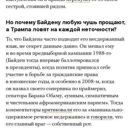
сестрой, стоявшей рядом.
Но почему Байдену любую чушь прощают,
а Трампа ловят на каждой неточности?
То, что Байдена часто подводит его несдержанный
язык, не секрет давным-давно. Он мешал ему
и во время предвыборной кампании 1988-го
(Байден тогда впервые баллотировался
в президенты), когда политик приписал себе
участие в борьбе за гражданские права
в юношеские годы, и особенно в 2008-м, когда
он назвал своего соперника по праймериз,
сенатора Барака Обаму, «умным, симпатичным
и чистеньким афроамериканским парнем». Тогда
комментаторы
критиковали
его за «маниакально-
одержимое речевое недержание» и
говорили
, что
его главный враг — собственный рот.