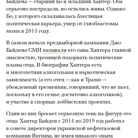
Байдена — старший Бо и младший Хантер. Оба
серьезно пострадали, но остались живы. Однако
Бо, у которого складывалась блестящая
политическая карьера, умер от глиобластомы
мозга в 2015 году.
В самом начале предвыборной кампании Джо
Байдена СМИ
называли
его сына Хантера главной
опасностью, грозящей подорвать политические
планы отца. В биографии Хантера есть
и многолетняя алкогольная и наркотическая
зависимость (а его отец — как и Трамп —
убежденный трезвенник, говоривший, что не пьет,
поскольку в его семье достаточно алкоголиков),
и участие в спорных лоббистских проектах.
Один из них бросает серьезную тень на фигуру его
отца: Хантер Байден с 2014 по 2019 год работал
в совете директоров украинской нефтегазовой
компании Burisma, не имея никакого опыта