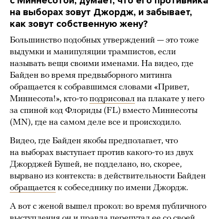
с Миннесотой, думает, что его противника
на выборах зовут Джордж, и забывает,
как зовут собственную жену?
Большинство подобных утверждений — это тоже
выдумки и манипуляции трампистов, если
называть вещи своими именами. На видео, где
Байден во время предвыборного митинга
обращается к собравшимся словами «Привет,
Миннесота!», кто-то
подрисовал
на плакате у него
за спиной код Флориды (FL) вместо Миннесоты
(MN), где на самом деле все и происходило.
Видео, где Байден якобы предполагает, что
на выборах выступает против какого-то из двух
Джорджей Бушей, не подделано, но, скорее,
вырвано из контекста: в действительности Байден
обращается
к собеседнику по имени Джордж.
А вот с женой вышел прокол: во время публичного
выступления он и правда
перепутал
ее со своей