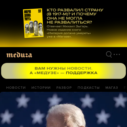
Перейти
к
материалам
НОВОСТИ
ИСТОРИИ
РАЗБОР
ПОДКАСТЫ
МАГАЗ
П