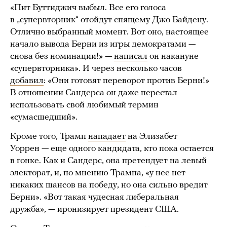
«Пит Буттиджич выбыл. Все его голоса
в „супервторник“ отойдут спящему Джо Байдену.
Отлично выбранный момент. Вот оно, настоящее
начало вывода Берни из игры демократами —
снова без номинации!» —
написал
он накануне
«супервторника». И через несколько часов
добавил
: «Они готовят переворот против Берни!»
В отношении Сандерса он даже перестал
использовать свой любимый термин
«сумасшедший».
Кроме того, Трамп
нападает
на Элизабет
Уоррен — еще одного кандидата, кто пока остается
в гонке. Как и Сандерс, она претендует на левый
электорат, и, по мнению Трампа, «у нее нет
никаких шансов на победу, но она сильно вредит
Берни». «Вот такая чудесная либеральная
дружба», — иронизирует президент США.