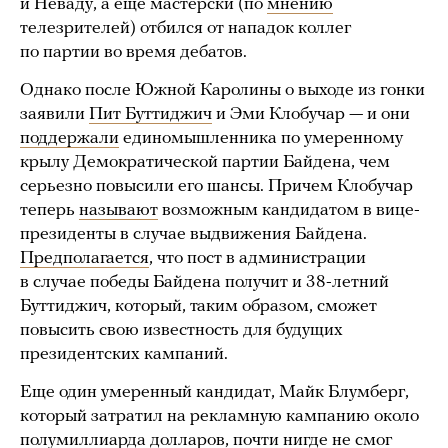
и Неваду, а еще мастерски (по
мнению
телезрителей) отбился от нападок коллег
по партии во время дебатов.
Однако после Южной Каролины о выходе из гонки
заявили
Пит Буттиджич
и Эми Клобучар — и они
поддержали
единомышленника по умеренному
крылу Демократической партии Байдена, чем
серьезно повысили его шансы. Причем Клобучар
теперь
называют
возможным кандидатом в вице-
президенты в случае выдвижения Байдена.
Предполагается
, что пост в администрации
в случае победы Байдена получит и 38-летний
Буттиджич, который, таким образом, сможет
повысить свою известность для будущих
президентских кампаний.
Еще один умеренный кандидат, Майк Блумберг,
который затратил на рекламную кампанию около
полумиллиарда долларов, почти нигде не смог