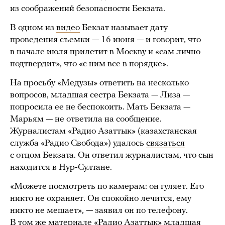
из соображений безопасности Бекзата.
В одном из
видео
Бекзат называет дату
проведения съемки — 16 июня — и говорит, что
в начале июля прилетит в Москву и «сам лично
подтвердит», что «с ним все в порядке».
На просьбу «Медузы» ответить на несколько
вопросов, младшая сестра Бекзата — Лиза —
попросила ее не беспокоить. Мать Бекзата —
Марьям — не ответила на сообщение.
Журналистам «Радио Азаттык» (казахстанская
служба «Радио Свобода») удалось
связаться
с отцом Бекзата. Он
ответил
журналистам, что сын
находится в Нур-Султане.
«Можете посмотреть по камерам: он гуляет. Его
никто не охраняет. Он спокойно лечится, ему
никто не мешает», — заявил он по телефону.
В том же материале «Радио Азаттык» младшая