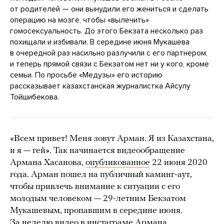
от родителей — они вынудили его жениться и сделать
операцию на мозге, чтобы «вылечить»
гомосексуальность. До этого Бекзата несколько раз
похищали и избивали. В середине июня Мукашева
в очередной раз насильно разлучили с его партнером,
и теперь прямой связи с Бекзатом нет ни у кого, кроме
семьи. По просьбе «Медузы» его историю
рассказывает казахстанская журналистка Айсулу
Тойшибекова.
«Всем привет! Меня зовут Арман. Я из Казахстана,
и я — гей». Так начинается видеообращение
Армана Хасанова,
опубликованное
22 июня 2020
года. Арман пошел на публичный каминг-аут,
чтобы привлечь внимание к ситуации с его
молодым человеком — 29-летним Бекзатом
Мукашевым, пропавшим в середине июня.
За неделю видео в
инстаграме
Армана