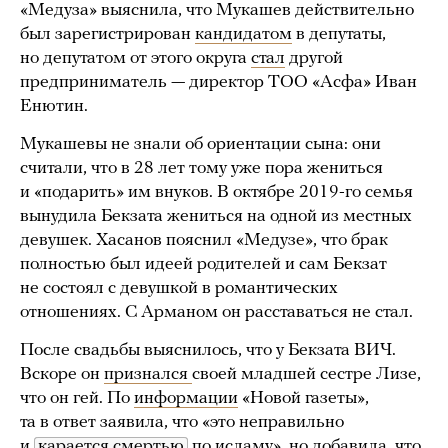
«Медуза» выяснила, что Мукашев действительно
был зарегистрирован
кандидатом
в депутаты,
но депутатом от этого округа
стал
другой
предприниматель — директор ТОО «Асфа» Иван
Енютин.
Мукашевы не знали об ориентации сына: они
считали, что в 28 лет тому уже пора жениться
и «подарить» им внуков. В октябре 2019-го семья
вынудила Бекзата жениться на одной из местных
девушек. Хасанов пояснил «Медузе», что брак
полностью был идеей родителей и сам Бекзат
не состоял с девушкой в романтических
отношениях. С Арманом он расставаться не стал.
После свадьбы выяснилось, что у Бекзата ВИЧ.
Вскоре он
признался
своей младшей сестре Лизе,
что он гей. По
информации
«Новой газеты»,
та в ответ заявила, что «это неправильно
и
карается смертью
по исламу», но добавила, что