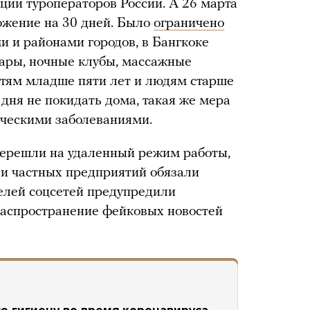
ции туроператоров России. А 26 марта
жение на 30 дней. Было
ограничено
 и районами городов, в Бангкоке
бары, ночные клубы, массажные
етям младше пяти лет и людям старше
дня не покидать дома, такая же мера
ическими заболеваниями.
перешли на удаленный режим работы,
 и частных предприятий обязали
елей соцсетей предупредили
 распространение фейковых новостей
 гигиену во время коронавируса,