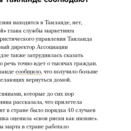
сиян находится в Таиланде, нет,
ой» глава службы маркетинга
уристического управления Таиланда
ный директор Ассоциации
зе также затруднилась сказать
о речь точно идет о тысячах граждан.
иланде
сообщило
, что получило больше
желающих вернуться домой.
сиянами, которые до сих пор
нина рассказала, что прилетела
нт в стране было порядка 40 случаев
шка оценила «свои риски как низкие».
ы марта в стране работало