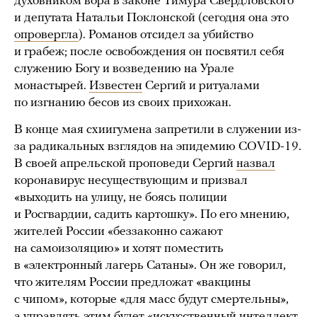
духовником вора в законе Тимура Свердловского
и депутата Натальи Поклонской (сегодня она это
опровергла
). Романов отсидел за убийство
и грабеж; после освобождения он посвятил себя
служению Богу и возведению на Урале
монастырей.
Известен
Сергий и ритуалами
по изгнанию бесов из своих прихожан.
В конце мая схиигумена запретили в служении из-
за радикальных взглядов на эпидемию COVID-19.
В своей апрельской проповеди Сергий
назвал
коронавирус несуществующим и призвал
«выходить на улицу, не боясь полиции
и Росгвардии, садить картошку». По его мнению,
жителей России «беззаконно сажают
на самоизоляцию» и хотят поместить
в «электронный лагерь Сатаны». Он же говорил,
что жителям России предложат «вакцины
с чипом», которые «для масс будут смертельны»,
а управлять этим будет «искусственный интеллект