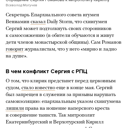
Всеволод Могучев
Секретарь Епархиального совета игумен
Вениамин
сказал
Daily Storm, что схиигумен
Сергий может подтолкнуть своих сторонников
к самосожжению (в обители обучаются и живут
дети членов монастырской общины). Сам Романов
говорит
журналистам, что у него «мирно и ладно
на душе».
В чем конфликт Сергия с РПЦ
О том, что клирик предстанет перед церковным
судом,
стало известно
еще в конце мая. Сергий
был запрещен в служении за призывы нарушать
самоизоляцию: епархиальным указом схиигумена
лишили
права на ношение наперсного креста
и совершение таинств. Так митрополит
Екатеринбургский и Верхотурский Кирилл