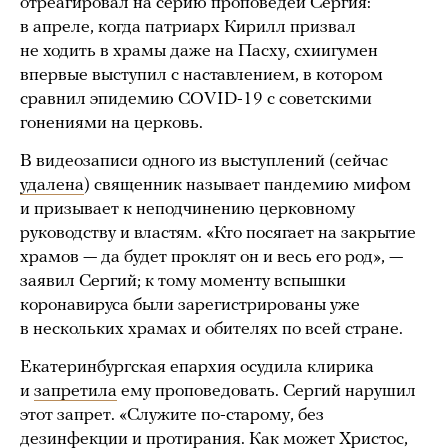
отреагировал на серию проповедей Сергия:
в апреле, когда патриарх Кирилл призвал
не ходить в храмы даже на Пасху, схиигумен
впервые выступил с наставлением, в котором
сравнил эпидемию COVID-19 с советскими
гонениями на церковь.
В видеозаписи одного из выступлений (сейчас
удалена
) священник называет пандемию мифом
и призывает к неподчинению церковному
руководству и властям. «Кто посягает на закрытие
храмов — да будет проклят он и весь его род», —
заявил Сергий; к тому моменту вспышки
коронавируса были зарегистрированы уже
в нескольких храмах и обителях по всей стране.
Екатеринбургская епархия осудила клирика
и
запретила
ему проповедовать. Сергий нарушил
этот запрет. «Служите по-старому, без
дезинфекции и протирания. Как может Христос,