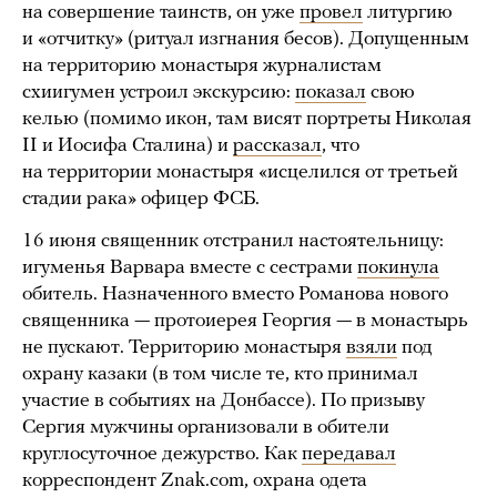
на совершение таинств, он уже
провел
литургию
и «отчитку» (ритуал изгнания бесов). Допущенным
на территорию монастыря журналистам
схиигумен устроил экскурсию:
показал
свою
келью (помимо икон, там висят портреты Николая
II и Иосифа Сталина) и
рассказал
, что
на территории монастыря «исцелился от третьей
стадии рака» офицер ФСБ.
16 июня священник отстранил настоятельницу:
игуменья Варвара вместе с сестрами
покинула
обитель. Назначенного вместо Романова нового
священника — протоиерея Георгия — в монастырь
не пускают. Территорию монастыря
взяли
под
охрану казаки (в том числе те, кто принимал
участие в событиях на Донбассе). По призыву
Сергия мужчины организовали в обители
круглосуточное дежурство. Как
передавал
корреспондент Znak.com, охрана одета