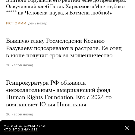
Зрители обрушили его рейтинг еще до премьеры.
Озвучивший хлеб Гарик Харламов: «Мне глубоко
***** на Человека-паука, я Бэтмена люблю!»
день назад
ИСТОРИИ
Бывшую главу Росмолодежи Ксению
Разуваеву подозревают в растрате. Ее отец
в июне получил срок за мошенничество
20 часов назад
Генпрокуратура РФ объявила
«нежелательным» американский фонд
Human Rights Foundation. Его с 2024-го
возглавляет Юлия Навальная
20 часов назад
МЫ ИСПОЛЬЗУЕМ КУКИ!
ЧТО ЭТО ЗНАЧИТ?
На ютьюбе заблокировали канал