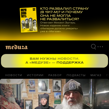
Перейти
к
материалам
НОВОСТИ
ИСТОРИИ
РАЗБОР
ПОДКАСТЫ
МАГАЗ
П