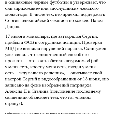
в одинаковые черные футболки и утверждает, что
они «прихожане» или «послушники» женского
монастыря. В числе тех, кто приехал поддержать
Сергия, олимпийский чемпион по хоккею
Павел
Дацюк
.
17 июня в монастырь, где затворился Сергий,
прибыли ФСБ и сотрудники полиции. Проверка
МВД
не выявила
нарушений порядка. Схиигумен
уже
заявил
, что единственный способ его
прогнать — это взять обитель штурмом. «Гроб
у меня есть, крест у меня есть, гвозди у меня
есть — жду вашего решения», — описывает свой
настрой Сергий в видеообращении от 13 июня; оно
записано на фоне изображений патриарха
Алексия II и Сталина (поклонение последнему
священник
объясняет
тем, что тот «поднял
страну»).
Обращение Сергия Романова к митрополиту Кириллу