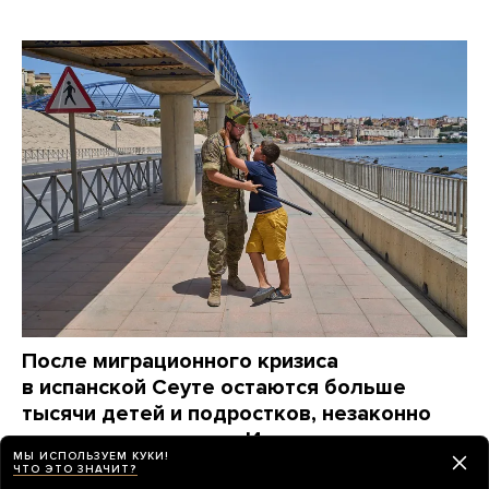
После миграционного кризиса
в испанской Сеуте остаются больше
тысячи детей и подростков, незаконно
пересекших границу. Их нельзя просто так
МЫ ИСПОЛЬЗУЕМ КУКИ!
отправить назад
ЧТО ЭТО ЗНАЧИТ?