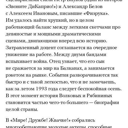
«Звоните ДиКаприо!») и Александр Белов
с Алексеем Ивановым, писавшие «Физрука».
Им удалось найти хрупкий, но в целом
работающий баланс между легкими скетчами про
девяностые и мощными драматическими
сценами, двигающими вперед всю историю.
Затравленный доцент соглашается на очередное
унижение на работе. Между двумя бандами
вспыхивает война. Отец узнает, что его сын
не сражается за мир на Балканах, а занимается
рэкетом на рынке. События разворачиваются так
быстро и с такой легкостью, что и не замечаешь,
как за летом 1993 года следует беспокойная осень.
В этот момент история Волковых и Рябининых
становится частью чего-то большего — биографии
целой страны.
В «Мире! Дружбе! Жвачке!» собрались
многообещающие молодые актеры, способные