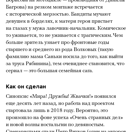
Борисова на мотоцикле — производная от Данилы
Багрова) на резком монтаже встречается
с исторической мерзостью. Бандиты мучают
девушек в борделях, к матери героя пристает
на глазах у мужа лавочник-начальник. Комическое
то уживается, то не уживается с трагическим. Чем
больше зритель узнает про фронтовые годы
старшего и среднего из рода Волковых (такую
фамилию мама Саньки носила до того, как выйти
за труса Рябинина), тем очевиднее становится, что
сериал — это большая семейная сага.
Как он сделан
Синопсис «Мира! Дружбы! Жвачки!» появился
еще десять лет назад, но работа над проектом
стартовала лишь в 2018 году. Вероятно, это
произошло на фоне успеха «Очень странных дел»
и новой волны ностальгии по девяностым.
Сценаристами стали Петр Внуков (один из авторов