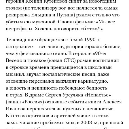
героиня Ксении Кутеповой сидит за новогодним
столом (по телевизору вот-вот начнется та самая
рокировка Ельцина и Путина) рядом с только что
убитым ею мужчиной. Слоган фильма: «Мы все
некрофилы. Хочешь поговорить об этом?»
Телевидение обращается с темой 1990-х
осторожнее — все-таки аудитория гораздо больше,
чем у фестивального кино. В сериале «90-е:
Весело и громко» (канал СТС) роман воспитания
в суровые времена превращается в школьный
мюзикл: звучат ностальгические песни, даже
зловещие персонажи выглядят карикатурно,
а юность и невинность побеждают бедность
и страх. В драме Сергея Урсуляка «Ненастье»
(канал «Россия») основные события книги Алексея
Иванова переносятся из нулевых в девяностые.
Кто-то из критиков и зрителей увидел в этом
замалчивание проблемы: мол, в 2008-м, при новой