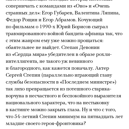
соперничать с командами из «Оно» и «Очень
странных дел»: Егор Губарев, Валентина Ляпина,
Федор Рощин и Егор Абрамов. Кочующий
по фильмам о 1990-х Юрий Борисов сыграл
травмированного войной бандита-афганца так, что
с этим жанром ему уже можно прощаться:
обаятельнее не выйдет. Степан Девонин
из «Сердца мира» убедителен в образе рохли-
интеллигента, не такого уж невинного
и благородного, как кажется поначалу. Актер
Сергей Степин (параллельно играющий главу
службы безопасности в «Последнем министре»)
так лихо превращается из потешного старика-
ворчуна в несчастного и беспокойного выразителя
национального характера, что на нестыковку
в кастинге можно закрыть глаза. Ну и что с того,
что 54-летний Степин минимум на пятнадцать лет
младше своего героя-фронтовика?