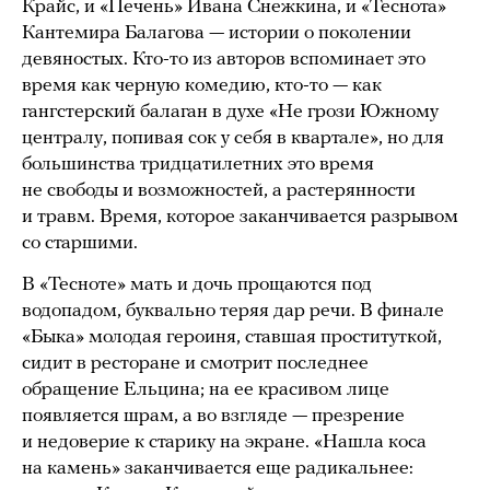
Крайс, и «Печень» Ивана Снежкина, и «Теснота»
Кантемира Балагова — истории о поколении
девяностых. Кто-то из авторов вспоминает это
время как черную комедию, кто-то — как
гангстерский балаган в духе «Не грози Южному
централу, попивая сок у себя в квартале», но для
большинства тридцатилетних это время
не свободы и возможностей, а растерянности
и травм. Время, которое заканчивается разрывом
со старшими.
В «Тесноте» мать и дочь прощаются под
водопадом, буквально теряя дар речи. В финале
«Быка» молодая героиня, ставшая проституткой,
сидит в ресторане и смотрит последнее
обращение Ельцина; на ее красивом лице
появляется шрам, а во взгляде — презрение
и недоверие к старику на экране. «Нашла коса
на камень» заканчивается еще радикальнее: