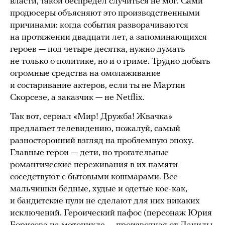
власти, такой беспредел случиться не мог. Сами
продюсеры объясняют это производственными
причинами: когда события разворачиваются
на протяжении двадцати лет, а запоминающихся
героев — под четыре десятка, нужно думать
не только о политике, но и о гриме. Трудно добыть
огромные средства на омолаживание
и состаривание актеров, если ты не Мартин
Скорсезе, а заказчик — не Netflix.
Так вот, сериал «Мир! Дружба! Жвачка»
предлагает телевидению, пожалуй, самый
разносторонний взгляд на проблемную эпоху.
Главные герои — дети, но трогательные
романтические переживания в их памяти
соседствуют с бытовыми кошмарами. Все
мальчишки бедные, худые и одетые кое-как,
и бандитские пули не сделают для них никаких
исключений. Героический пафос (персонаж Юрия