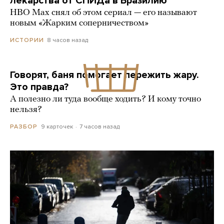
лекарства от СПИДа в Бразилию
HBO Max снял об этом сериал — его называют
новым «Жарким соперничеством»
8 часов назад
ИСТОРИИ
Говорят, баня помогает пережить жару.
Это правда?
А полезно ли туда вообще ходить? И кому точно
нельзя?
9 карточек
7 часов назад
РАЗБОР