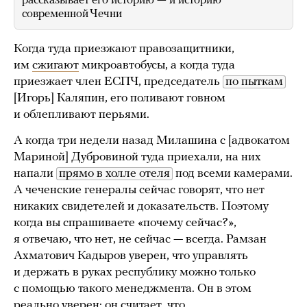
рассказывает его историю — и историю
современной Чечни
Когда туда приезжают правозащитники,
им
сжигают
микроавтобусы, а когда туда
приезжает член ЕСПЧ, председатель
по пыткам
[Игорь] Каляпин, его поливают говном
и облепливают перьями.
А когда три недели назад Милашина с [адвокатом
Мариной] Дубровиной туда приехали, на них
напали
прямо в холле отеля
под всеми камерами.
А чеченские генералы сейчас говорят, что нет
никаких свидетелей и доказательств. Поэтому
когда вы спрашиваете «почему сейчас?»,
я отвечаю, что нет, не сейчас — всегда. Рамзан
Ахматович Кадыров уверен, что управлять
и держать в руках республику можно только
с помощью такого менеджмента. Он в этом
реально уверен: он считает, что