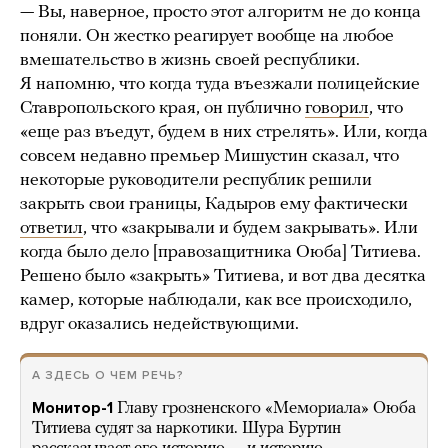
— Вы, наверное, просто этот алгоритм не до конца
поняли. Он жестко реагирует вообще на любое
вмешательство в жизнь своей республики.
Я напомню, что когда туда въезжали полицейские
Ставропольского края, он публично
говорил
, что
«еще раз въедут, будем в них стрелять». Или, когда
совсем недавно премьер Мишустин сказал, что
некоторые руководители республик решили
закрыть свои границы, Кадыров ему фактически
ответил
, что «закрывали и будем закрывать». Или
когда было дело [правозащитника Оюба] Титиева.
Решено было «закрыть» Титиева, и вот два десятка
камер, которые наблюдали, как все происходило,
вдруг оказались недействующими.
А ЗДЕСЬ О ЧЕМ РЕЧЬ?
Монитор-1
Главу грозненского «Мемориала» Оюба
Титиева судят за наркотики. Шура Буртин