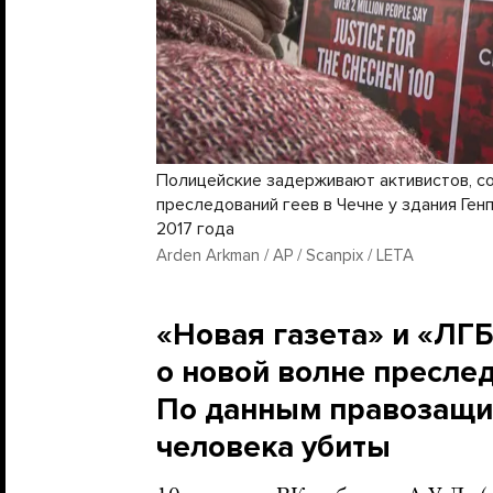
Полицейские задерживают активистов, с
преследований геев в Чечне у здания Генп
2017 года
Arden Arkman / AP / Scanpix / LETA
«Новая газета» и «ЛГ
о новой волне преслед
По данным правозащит
человека убиты