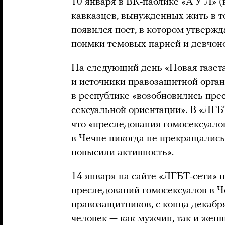
10 января в ВК-паблике «А У Л» 
кавказцев, вынужденных жить в те
появился
пост
, в котором утвержд
поимки темовых парней и девчоно
На следующий день «Новая газета
и источники правозащитной орга
в республике «возобновились пр
сексуальной ориентации». В «ЛГБ
что «преследования гомосексуало
в Чечне никогда не прекращались»
повысили активность».
14 января на сайте «ЛГБТ-сети» 
преследований гомосексуалов в 
правозащитников, с конца декабр
человек — как мужчин, так и женщ