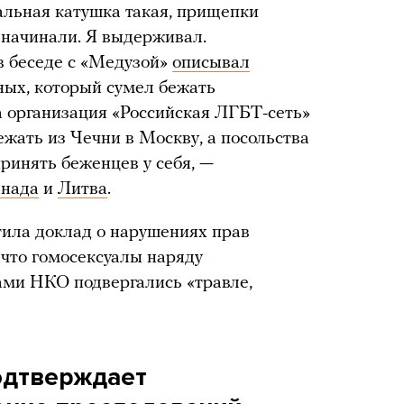
альная катушка такая, прищепки
 начинали. Я выдерживал.
в беседе с «Медузой»
описывал
ных, который сумел бежать
а организация «Российская ЛГБТ-сеть»
жать из Чечни в Москву, а посольства
принять беженцев у себя, —
нада
и
Литва
.
тила доклад о нарушениях прав
, что гомосексуалы наряду
ами НКО подвергались «травле,
одтверждает