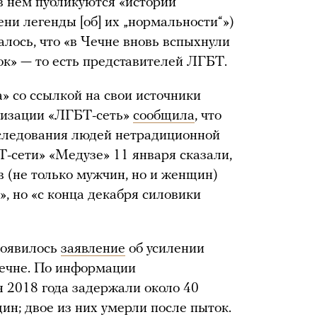
(в нем публикуются «истории
ни легенды [об] их „нормальности“»)
алось, что «в Чечне вновь вспыхнули
к» — то есть представителей ЛГБТ.
» со ссылкой на свои источники
низации «ЛГБТ-сеть»
сообщила
, что
еследования людей нетрадиционной
Т-сети» «Медузе» 11 января сказали,
в (не только мужчин, но и женщин)
, но «с конца декабря силовики
появилось
заявление
об усилении
Чечне. По информации
я 2018 года задержали около 40
ин; двое из них умерли после пыток.