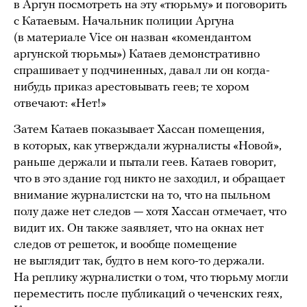
в Аргун посмотреть на эту «тюрьму» и поговорить
с Катаевым. Начальник полиции Аргуна
(в материале Vice он назван «комендантом
аргунской тюрьмы») Катаев демонстративно
спрашивает у подчиненных, давал ли он когда-
нибудь приказ арестовывать геев; те хором
отвечают: «Нет!»
Затем Катаев показывает Хассан помещения,
в которых, как утверждали журналисты «Новой»,
раньше держали и пытали геев. Катаев говорит,
что в это здание год никто не заходил, и обращает
внимание журналистски на то, что на пыльном
полу даже нет следов — хотя Хассан отмечает, что
видит их. Он также заявляет, что на окнах нет
следов от решеток, и вообще помещение
не выглядит так, будто в нем кого-то держали.
На реплику журналистки о том, что тюрьму могли
переместить после публикаций о чеченских геях,