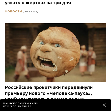
узнать о жертвах за три дня
день назад
НОВОСТИ
Российские прокатчики передвинули
премьеру нового «Человека-паука»,
чтобы выпустить в прокат фильм
МЫ ИСПОЛЬЗУЕМ КУКИ!
о Колобке
ЧТО ЭТО ЗНАЧИТ?